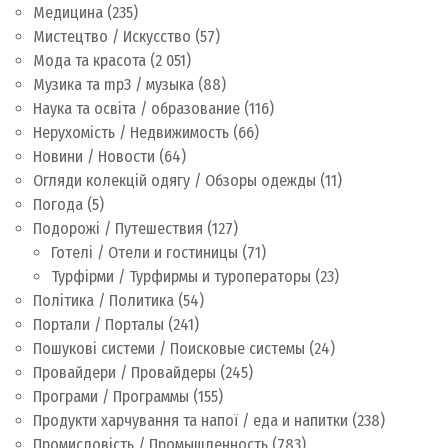
Медицина
(235)
Мистецтво / Искусство
(57)
Мода та красота
(2 051)
Музика та mp3 / музыка
(88)
Наука та освіта / образование
(116)
Нерухомість / Недвижимость
(66)
Новини / Новости
(64)
Огляди колекцій одягу / Обзоры одежды
(11)
Погода
(5)
Подорожі / Путешествия
(127)
Готелі / Отели и гостиницы
(71)
Турфірми / Турфирмы и туроператоры
(23)
Політика / Политика
(54)
Портали / Порталы
(241)
Пошукові системи / Поисковые системы
(24)
Провайдери / Провайдеры
(245)
Програми / Программы
(155)
Продукти харчування та напої / еда и напитки
(238)
Промисловість / Промышленность
(783)