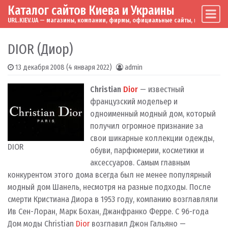
Каталог сайтов Киева и Украины
Skip to content
Main Navigation
URL.KIEV.UA — магазины, компании, фирмы, официальные сайты, мировые бренд
DIOR (Диор)
13 декабря 2008
(4 января 2022)
admin
Christian
Dior
— известный
французский модельер и
одноименный модный дом, который
получил огромное признание за
свои шикарные коллекции одежды,
DIOR
обуви, парфюмерии, косметики и
аксессуаров. Самым главным
конкурентом этого дома всегда был не менее популярный
модный дом Шанель, несмотря на разные подходы. После
смерти Кристиана Диора в 1953 году, компанию возглавляли
Ив Сен-Лоран, Марк Бохан, Джанфранко Ферре. С 96-года
Дом моды Christian
Dior
возглавил Джон Гальяно —