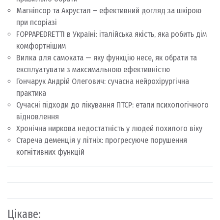
Магніпсор та Акрустал – ефективний догляд за шкірою
при псоріазі
FOPPAPEDRETTI в Україні: італійська якість, яка робить дім
комфортнішим
Вилка для самоката — яку функцію несе, як обрати та
експлуатувати з максимальною ефективністю
Гончарук Андрій Олегович: сучасна нейрохірургічна
практика
Сучасні підходи до лікування ПТСР: етапи психологічного
відновлення
Хронічна ниркова недостатність у людей похилого віку
Стареча деменція у літніх: прогресуюче порушення
когнітивних функцій
Цікаве: