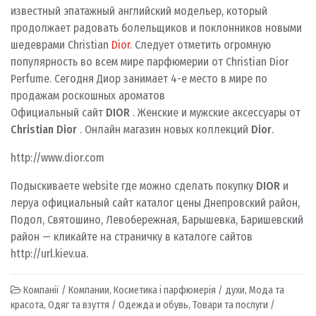
известный эпатажный английский модельер, который
продолжает радовать болельщиков и поклонников новыми
шедеврами Christian
Dior
. Следует отметить огромную
популярность во всем мире парфюмерии от Christian Dior
Perfume. Сегодня Диор занимает 4-е место в мире по
продажам роскошных ароматов
Официальный сайт
DIOR
. Женские и мужские аксессуары от
Christian Dior
. Онлайн магазин новых коллекций
Dior
.
http://www.dior.com
Подыскиваете website где можно сделать покупку
DIOR
и
леруа официальный сайт каталог цены Днепровский район,
Подол, Святошино, Левобережная, Барышевка, Баришевский
район — кликайте на страничку в каталоге сайтов
http://url.kiev.ua.
Компанії / Компании
,
Косметика і парфюмерія / духи
,
Мода та
красота
,
Одяг та взуття / Одежда и обувь
,
Товари та послуги /