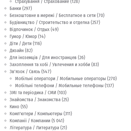
Страхування / Страхование
(128)
Банки
(297)
Безкоштовне в мережі / Бесплатное в сети
(70)
Будівництво / Строительство и отделка
(257)
Відпочинок / Отдых
(49)
Гумор / Юмор
(14)
Діти / Дети
(116)
Дизайн
(82)
Для іноземців / Для иностранцев
(26)
Захоплення та хобі / Увлечения и хобби
(83)
Зв'язок / Связь
(547)
Мобільні оператори / Мобильные операторы
(270)
Мобільні телефони / Мобильные телефоны
(137)
ЗМІ та періодика / СМИ
(103)
Знайомства / Знакомства
(25)
Кино
(55)
Комп'ютери / Компьютеры
(311)
Компанії / Компании
(5 041)
Література / Литература
(21)