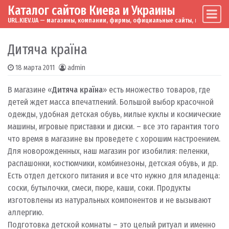
Каталог сайтов Киева и Украины
Skip to content
Main Navigation
URL.KIEV.UA — магазины, компании, фирмы, официальные сайты, мировые бренд
Дитяча країна
18 марта 2011
admin
В магазине «
Дитяча країна
» есть множество товаров, где
детей ждет масса впечатлений. Большой выбор красочной
одежды, удобная детская обувь, милые куклы и космические
машины, игровые приставки и диски. – все это гарантия того
что время в магазине вы проведете с хорошим настроением.
Для новорожденных, наш магазин рог изобилия: пеленки,
распашонки, костюмчики, комбинезоны, детская обувь, и др.
Есть отдел детского питания и все что нужно для младенца:
соски, бутылочки, смеси, пюре, каши, соки. Продукты
изготовлены из натуральных компонентов и не вызывают
аллергию.
Подготовка детской комнаты – это целый ритуал и именно