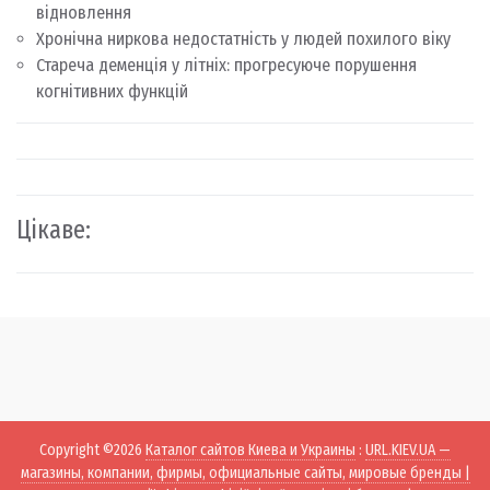
відновлення
Хронічна ниркова недостатність у людей похилого віку
Стареча деменція у літніх: прогресуюче порушення
когнітивних функцій
Цікаве:
Copyright ©2026
Каталог сайтов Киева и Украины
:
URL.KIEV.UA —
магазины, компании, фирмы, официальные сайты, мировые бренды |