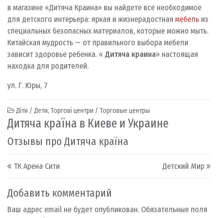
в магазине «Дитяча Краина» вы найдете все необходимое
для детского интерьера: яркая и жизнерадостная
мебель
из
специальных безопасных материалов, которые можно мыть.
Китайская мудрость — от правильного выбора мебели
зависит здоровье ребенка. «
Дитяча краина
» настоящая
находка для родителей.
ул. Г. Юры, 7
Діти / Дети
,
Торгові центри / Торговые центры
Дитяча країна в Киеве и Украине
Отзывы про Дитяча країна
Post navigation
ТК Арена Сити
Детский Мир
Добавить комментарий
Ваш адрес email не будет опубликован.
Обязательные поля