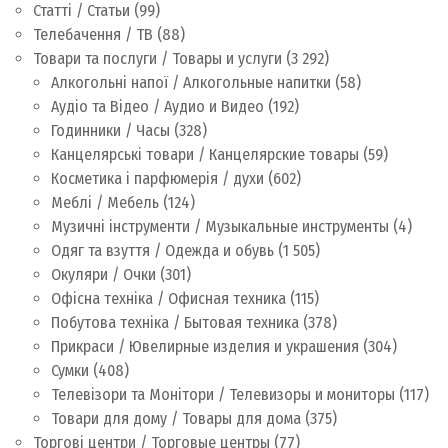
Статті / Статьи
(99)
Телебачення / ТВ
(88)
Товари та послуги / Товары и услуги
(3 292)
Алкогольні напої / Алкогольные напитки
(58)
Аудіо та Відео / Аудио и Видео
(192)
Годинники / Часы
(328)
Канцелярські товари / Канцелярские товары
(59)
Косметика і парфюмерія / духи
(602)
Меблі / Мебель
(124)
Музичні інструменти / Музыкальные инструменты
(4)
Одяг та взуття / Одежда и обувь
(1 505)
Окуляри / Очки
(301)
Офісна техніка / Офисная техника
(115)
Побутова техніка / Бытовая техника
(378)
Прикраси / Ювелирные изделия и украшения
(304)
Сумки
(408)
Телевізори та Монітори / Телевизоры и мониторы
(117)
Товари для дому / Товары для дома
(375)
Торгові центри / Торговые центры
(77)