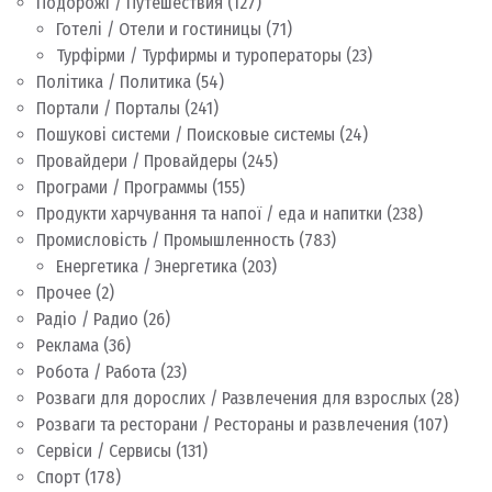
Подорожі / Путешествия
(127)
Готелі / Отели и гостиницы
(71)
Турфірми / Турфирмы и туроператоры
(23)
Політика / Политика
(54)
Портали / Порталы
(241)
Пошукові системи / Поисковые системы
(24)
Провайдери / Провайдеры
(245)
Програми / Программы
(155)
Продукти харчування та напої / еда и напитки
(238)
Промисловість / Промышленность
(783)
Енергетика / Энергетика
(203)
Прочее
(2)
Радіо / Радио
(26)
Реклама
(36)
Робота / Работа
(23)
Розваги для дорослих / Развлечения для взрослых
(28)
Розваги та ресторани / Рестораны и развлечения
(107)
Сервіси / Сервисы
(131)
Спорт
(178)