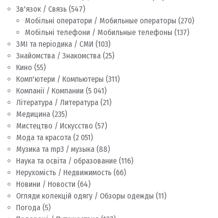
Зв'язок / Связь
(547)
Мобільні оператори / Мобильные операторы
(270)
Мобільні телефони / Мобильные телефоны
(137)
ЗМІ та періодика / СМИ
(103)
Знайомства / Знакомства
(25)
Кино
(55)
Комп'ютери / Компьютеры
(311)
Компанії / Компании
(5 041)
Література / Литература
(21)
Медицина
(235)
Мистецтво / Искусство
(57)
Мода та красота
(2 051)
Музика та mp3 / музыка
(88)
Наука та освіта / образование
(116)
Нерухомість / Недвижимость
(66)
Новини / Новости
(64)
Огляди колекцій одягу / Обзоры одежды
(11)
Погода
(5)