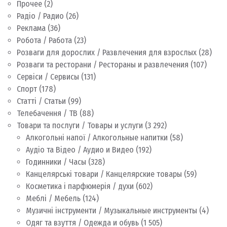
Прочее
(2)
Радіо / Радио
(26)
Реклама
(36)
Робота / Работа
(23)
Розваги для дорослих / Развлечения для взрослых
(28)
Розваги та ресторани / Рестораны и развлечения
(107)
Сервіси / Сервисы
(131)
Спорт
(178)
Статті / Статьи
(99)
Телебачення / ТВ
(88)
Товари та послуги / Товары и услуги
(3 292)
Алкогольні напої / Алкогольные напитки
(58)
Аудіо та Відео / Аудио и Видео
(192)
Годинники / Часы
(328)
Канцелярські товари / Канцелярские товары
(59)
Косметика і парфюмерія / духи
(602)
Меблі / Мебель
(124)
Музичні інструменти / Музыкальные инструменты
(4)
Одяг та взуття / Одежда и обувь
(1 505)