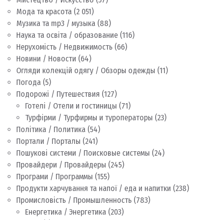
Мода та красота
(2 051)
Музика та mp3 / музыка
(88)
Наука та освіта / образование
(116)
Нерухомість / Недвижимость
(66)
Новини / Новости
(64)
Огляди колекцій одягу / Обзоры одежды
(11)
Погода
(5)
Подорожі / Путешествия
(127)
Готелі / Отели и гостиницы
(71)
Турфірми / Турфирмы и туроператоры
(23)
Політика / Политика
(54)
Портали / Порталы
(241)
Пошукові системи / Поисковые системы
(24)
Провайдери / Провайдеры
(245)
Програми / Программы
(155)
Продукти харчування та напої / еда и напитки
(238)
Промисловість / Промышленность
(783)
Енергетика / Энергетика
(203)