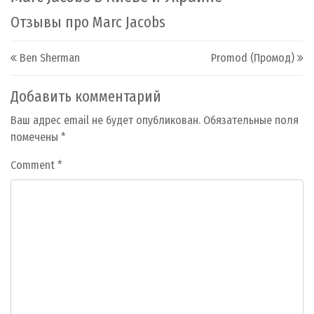
Отзывы про Marc Jacobs
Post navigation
Ben Sherman
Promod (Промод)
Добавить комментарий
Ваш адрес email не будет опубликован.
Обязательные поля
помечены
*
Comment
*