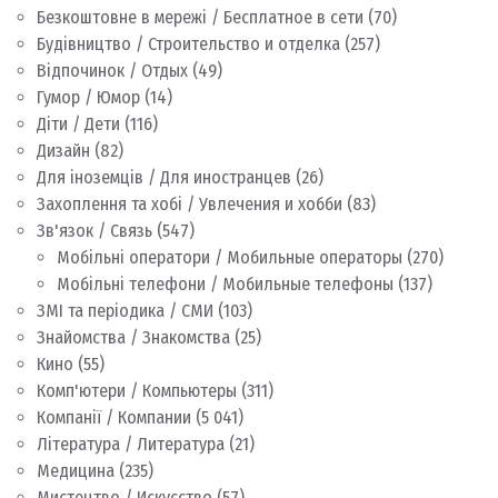
Безкоштовне в мережі / Бесплатное в сети
(70)
Будівництво / Строительство и отделка
(257)
Відпочинок / Отдых
(49)
Гумор / Юмор
(14)
Діти / Дети
(116)
Дизайн
(82)
Для іноземців / Для иностранцев
(26)
Захоплення та хобі / Увлечения и хобби
(83)
Зв'язок / Связь
(547)
Мобільні оператори / Мобильные операторы
(270)
Мобільні телефони / Мобильные телефоны
(137)
ЗМІ та періодика / СМИ
(103)
Знайомства / Знакомства
(25)
Кино
(55)
Комп'ютери / Компьютеры
(311)
Компанії / Компании
(5 041)
Література / Литература
(21)
Медицина
(235)
Мистецтво / Искусство
(57)