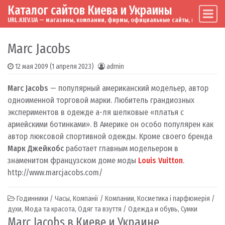
Каталог сайтов Киева и Украины
Skip to content
Main Navigation
URL.KIEV.UA — магазины, компании, фирмы, официальные сайты, мировые бренд
Marc Jacobs
12 мая 2009
(1 апреля 2023)
admin
Marc Jacobs
— популярный американский модельер, автор
одноименной торговой марки. Любитель грандиозных
экспериментов в одежде а-ля шелковые «платья с
армейскими ботинками». В Америке он особо популярен как
автор люксовой спортивной одежды. Кроме своего бренда
Марк Джейкобс
работает главным модельером в
знаменитом французском доме моды
Louis Vuitton
.
http://www.marcjacobs.com/
Годинники / Часы
,
Компанії / Компании
,
Косметика і парфюмерія /
духи
,
Мода та красота
,
Одяг та взуття / Одежда и обувь
,
Сумки
Marc Jacobs в Киеве и Украине