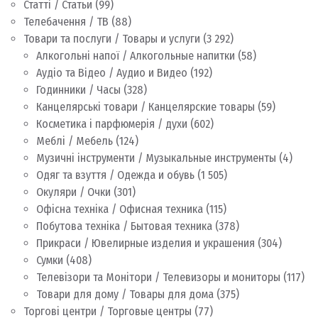
Статті / Статьи
(99)
Телебачення / ТВ
(88)
Товари та послуги / Товары и услуги
(3 292)
Алкогольні напої / Алкогольные напитки
(58)
Аудіо та Відео / Аудио и Видео
(192)
Годинники / Часы
(328)
Канцелярські товари / Канцелярские товары
(59)
Косметика і парфюмерія / духи
(602)
Меблі / Мебель
(124)
Музичні інструменти / Музыкальные инструменты
(4)
Одяг та взуття / Одежда и обувь
(1 505)
Окуляри / Очки
(301)
Офісна техніка / Офисная техника
(115)
Побутова техніка / Бытовая техника
(378)
Прикраси / Ювелирные изделия и украшения
(304)
Сумки
(408)
Телевізори та Монітори / Телевизоры и мониторы
(117)
Товари для дому / Товары для дома
(375)
Торгові центри / Торговые центры
(77)