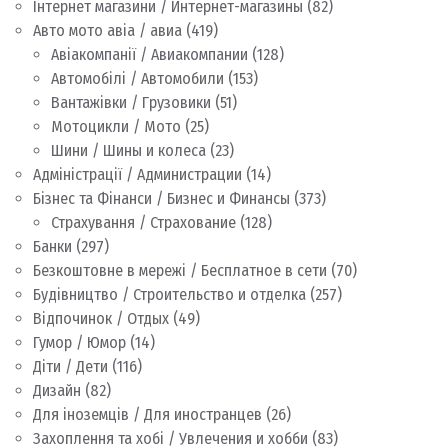
Інтернет магазини / Интернет-магазины
(82)
Авто мото авіа / авиа
(419)
Авіакомпанії / Авиакомпании
(128)
Автомобілі / Автомобили
(153)
Вантажівки / Грузовики
(51)
Мотоцикли / Мото
(25)
Шини / Шины и колеса
(23)
Адміністрації / Администрации
(14)
Бізнес та Фінанси / Бизнес и Финансы
(373)
Страхування / Страхование
(128)
Банки
(297)
Безкоштовне в мережі / Бесплатное в сети
(70)
Будівництво / Строительство и отделка
(257)
Відпочинок / Отдых
(49)
Гумор / Юмор
(14)
Діти / Дети
(116)
Дизайн
(82)
Для іноземців / Для иностранцев
(26)
Захоплення та хобі / Увлечения и хобби
(83)