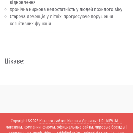
відновлення
Хронічна ниркова недостатність у людей похилого віку
Стареча деменція у літніх: прогресуюче порушення
когнітивних функцій
Цікаве:
Copyright ©2026
Каталог сайтов Киева и Украины
:
URL.KIEV.UA —
магазины, компании, фирмы, официальные сайты, мировые бренды |