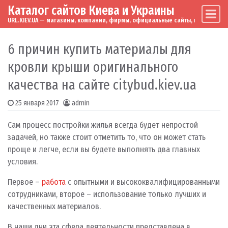
Каталог сайтов Киева и Украины
Skip to content
Main Navigation
URL.KIEV.UA — магазины, компании, фирмы, официальные сайты, мировые бренд
6 причин купить материалы для
кровли крыши оригинального
качества на сайте citybud.kiev.ua
25 января 2017
admin
Сам процесс постройки жилья всегда будет непростой
задачей, но также стоит отметить то, что он может стать
проще и легче, если вы будете выполнять два главных
условия.
Первое –
работа
с опытными и высококвалифицированными
сотрудниками, второе – использование только лучших и
качественных материалов.
В наши дни эта сфера деятельности представлена в