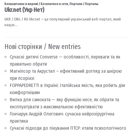
Нові сторінки / New entries
Сучасні дитячі Converse — особливості, переваги та як
правильно обрати
Магніпсор та Акрустал – ефективний догляд за шкірою
при псоріазі
FOPPAPEDRETTI в Україні: італійська якість, яка робить дім
комфортнішим
Вилка для самоката — яку функцію несе, як обрати та
експлуатувати з максимальною ефективністю
Гончарук Андрій Олегович: сучасна нейрохірургічна
практика
Сучасні підходи до лікування ПТСР: етапи психологічного