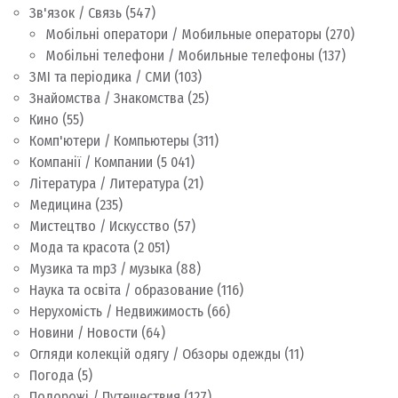
Зв'язок / Связь
(547)
Мобільні оператори / Мобильные операторы
(270)
Мобільні телефони / Мобильные телефоны
(137)
ЗМІ та періодика / СМИ
(103)
Знайомства / Знакомства
(25)
Кино
(55)
Комп'ютери / Компьютеры
(311)
Компанії / Компании
(5 041)
Література / Литература
(21)
Медицина
(235)
Мистецтво / Искусство
(57)
Мода та красота
(2 051)
Музика та mp3 / музыка
(88)
Наука та освіта / образование
(116)
Нерухомість / Недвижимость
(66)
Новини / Новости
(64)
Огляди колекцій одягу / Обзоры одежды
(11)
Погода
(5)
Подорожі / Путешествия
(127)