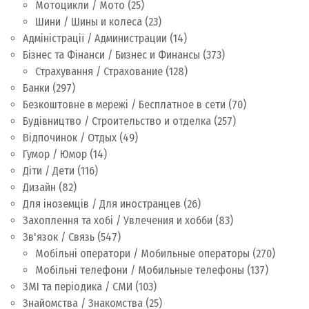
Мотоцикли / Мото
(25)
Шини / Шины и колеса
(23)
Адміністрації / Администрации
(14)
Бізнес та Фінанси / Бизнес и Финансы
(373)
Страхування / Страхование
(128)
Банки
(297)
Безкоштовне в мережі / Бесплатное в сети
(70)
Будівництво / Строительство и отделка
(257)
Відпочинок / Отдых
(49)
Гумор / Юмор
(14)
Діти / Дети
(116)
Дизайн
(82)
Для іноземців / Для иностранцев
(26)
Захоплення та хобі / Увлечения и хобби
(83)
Зв'язок / Связь
(547)
Мобільні оператори / Мобильные операторы
(270)
Мобільні телефони / Мобильные телефоны
(137)
ЗМІ та періодика / СМИ
(103)
Знайомства / Знакомства
(25)