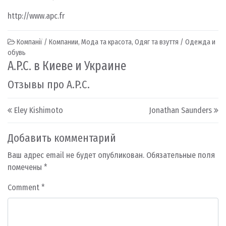
http://www.apc.fr
Компанії / Компании
,
Мода та красота
,
Одяг та взуття / Одежда и
обувь
A.P.C. в Киеве и Украине
Отзывы про A.P.C.
Post navigation
Eley Kishimoto
Jonathan Saunders
Добавить комментарий
Ваш адрес email не будет опубликован.
Обязательные поля
помечены
*
Comment
*