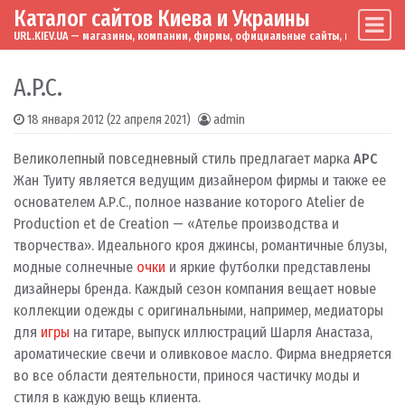
Каталог сайтов Киева и Украины
Skip to content
Main Navigation
URL.KIEV.UA — магазины, компании, фирмы, официальные сайты, мировые бренд
A.P.C.
18 января 2012
(22 апреля 2021)
admin
Великолепный повседневный стиль предлагает марка
APC
Жан Туиту является ведущим дизайнером фирмы и также ее
основателем А.Р.С., полное название которого Atelier dе
Production et de Creation — «Ателье производства и
творчества».
Идеального кроя джинсы, романтичные блузы,
модные солнечные
очки
и яркие футболки представлены
дизайнеры бренда.
Каждый сезон компания вещает новые
коллекции одежды с оригинальными, например, медиаторы
для
игры
на гитаре, выпуск иллюстраций Шарля Анастаза,
ароматические свечи и оливковое масло.
Фирма внедряется
во все области деятельности, принося частичку моды и
стиля в каждую вещь клиента.