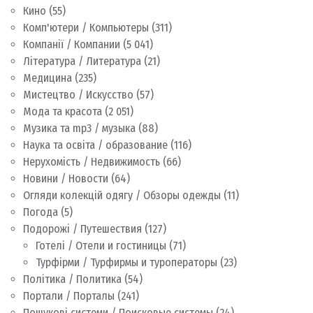
Кино
(55)
Комп'ютери / Компьютеры
(311)
Компанії / Компании
(5 041)
Література / Литература
(21)
Медицина
(235)
Мистецтво / Искусство
(57)
Мода та красота
(2 051)
Музика та mp3 / музыка
(88)
Наука та освіта / образование
(116)
Нерухомість / Недвижимость
(66)
Новини / Новости
(64)
Огляди колекцій одягу / Обзоры одежды
(11)
Погода
(5)
Подорожі / Путешествия
(127)
Готелі / Отели и гостиницы
(71)
Турфірми / Турфирмы и туроператоры
(23)
Політика / Политика
(54)
Портали / Порталы
(241)
Пошукові системи / Поисковые системы
(24)