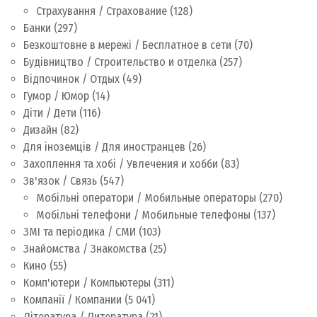
Страхування / Страхование
(128)
Банки
(297)
Безкоштовне в мережі / Бесплатное в сети
(70)
Будівництво / Строительство и отделка
(257)
Відпочинок / Отдых
(49)
Гумор / Юмор
(14)
Діти / Дети
(116)
Дизайн
(82)
Для іноземців / Для иностранцев
(26)
Захоплення та хобі / Увлечения и хобби
(83)
Зв'язок / Связь
(547)
Мобільні оператори / Мобильные операторы
(270)
Мобільні телефони / Мобильные телефоны
(137)
ЗМІ та періодика / СМИ
(103)
Знайомства / Знакомства
(25)
Кино
(55)
Комп'ютери / Компьютеры
(311)
Компанії / Компании
(5 041)
Література / Литература
(21)