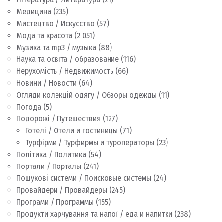
Медицина
(235)
Мистецтво / Искусство
(57)
Мода та красота
(2 051)
Музика та mp3 / музыка
(88)
Наука та освіта / образование
(116)
Нерухомість / Недвижимость
(66)
Новини / Новости
(64)
Огляди колекцій одягу / Обзоры одежды
(11)
Погода
(5)
Подорожі / Путешествия
(127)
Готелі / Отели и гостиницы
(71)
Турфірми / Турфирмы и туроператоры
(23)
Політика / Политика
(54)
Портали / Порталы
(241)
Пошукові системи / Поисковые системы
(24)
Провайдери / Провайдеры
(245)
Програми / Программы
(155)
Продукти харчування та напої / еда и напитки
(238)