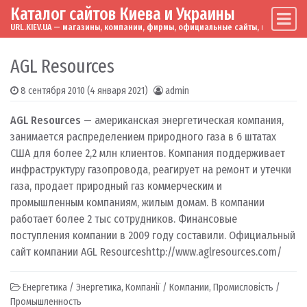
Каталог сайтов Киева и Украины
Skip to content
Main Navigation
URL.KIEV.UA — магазины, компании, фирмы, официальные сайты, мировые бренд
AGL Resources
8 сентября 2010
(4 января 2021)
admin
AGL Resources
— американская энергетическая компания,
занимается распределением природного газа в 6 штатах
США для более 2,2 млн клиентов. Компания поддерживает
инфраструктуру газопровода, реагирует на ремонт и утечки
газа, продает природный газ коммерческим и
промышленным компаниям, жилым домам. В компании
работает более 2 тыс сотрудников. Финансовые
поступления компании в 2009 году составили. Официальный
сайт компании AGL Resources
http://www.aglresources.com/
Енергетика / Энергетика
,
Компанії / Компании
,
Промисловість /
Промышленность