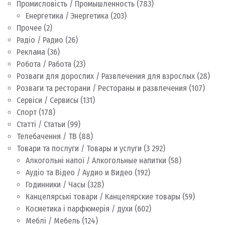
Промисловість / Промышленность
(783)
Енергетика / Энергетика
(203)
Прочее
(2)
Радіо / Радио
(26)
Реклама
(36)
Робота / Работа
(23)
Розваги для дорослих / Развлечения для взрослых
(28)
Розваги та ресторани / Рестораны и развлечения
(107)
Сервіси / Сервисы
(131)
Спорт
(178)
Статті / Статьи
(99)
Телебачення / ТВ
(88)
Товари та послуги / Товары и услуги
(3 292)
Алкогольні напої / Алкогольные напитки
(58)
Аудіо та Відео / Аудио и Видео
(192)
Годинники / Часы
(328)
Канцелярські товари / Канцелярские товары
(59)
Косметика і парфюмерія / духи
(602)
Меблі / Мебель
(124)