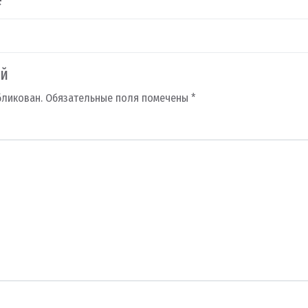
e
ий
бликован.
Обязательные поля помечены
*