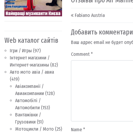
Отзывы про Air Marin
Post navigation
Fabiano Austria
Добавить комментар
Web каталог сайтів
Ваш адрес email не будет опу
Ігри / Игры
(97)
Comment
*
Інтернет магазини /
Интернет-магазины
(82)
Авто мото авіа / авиа
(419)
Авіакомпанії /
Авиакомпании
(128)
Автомобілі /
Автомобили
(153)
Вантажівки /
Грузовики
(51)
Мотоцикли / Мото
(25)
Name
*