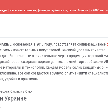
ы | Магазини, компанії, фірми, офіційні сайти, світові бренди | > 7000 websi
 MARINE
, основанная в 2010 году, представляет солнцезащитные
с самых взыскательных покупателей. Высокий уровень качества,
 дизайн – главные отличительные черты продукции торговой ма
дизайнеров, создавая модели для коллекций торговой марки AIR
е материалы и технологии. Каждая модель солнцезащитных очко
склюзивна, все они создаются вручную опытнейшими специалиста
вы, удобны и практичны.
расота
,
Окуляри / Очки
 и Украине