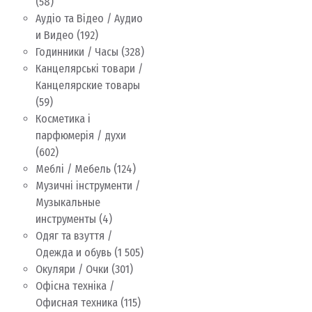
(58)
Аудіо та Відео / Аудио
и Видео
(192)
Годинники / Часы
(328)
Канцелярські товари /
Канцелярские товары
(59)
Косметика і
парфюмерія / духи
(602)
Меблі / Мебель
(124)
Музичні інструменти /
Музыкальные
инструменты
(4)
Одяг та взуття /
Одежда и обувь
(1 505)
Окуляри / Очки
(301)
Офісна техніка /
Офисная техника
(115)