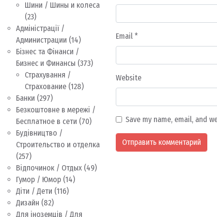
Шини / Шины и колеса
(23)
Адміністрації /
Email
*
Администрации
(14)
Бізнес та Фінанси /
Бизнес и Финансы
(373)
Страхування /
Website
Страхование
(128)
Банки
(297)
Безкоштовне в мережі /
Save my name, email, and we
Бесплатное в сети
(70)
Будівництво /
Строительство и отделка
(257)
Відпочинок / Отдых
(49)
Гумор / Юмор
(14)
Діти / Дети
(116)
Дизайн
(82)
Для іноземців / Для