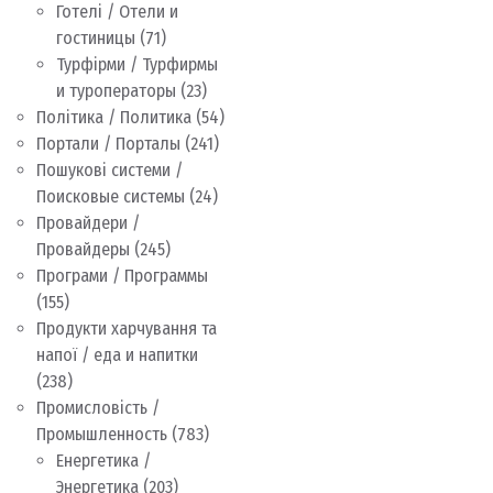
Готелі / Отели и
гостиницы
(71)
Турфірми / Турфирмы
и туроператоры
(23)
Політика / Политика
(54)
Портали / Порталы
(241)
Пошукові системи /
Поисковые системы
(24)
Провайдери /
Провайдеры
(245)
Програми / Программы
(155)
Продукти харчування та
напої / еда и напитки
(238)
Промисловість /
Промышленность
(783)
Енергетика /
Энергетика
(203)