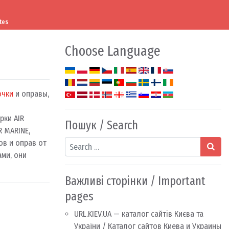
tes
Choose Language
очки
и оправы,
рки AIR
Пошук / Search
 MARINE,
Search
в и оправ от
ми, они
Важливі сторінки / Important
pages
URL.KIEV.UA — каталог сайтів Києва та
України / Каталог сайтов Киева и Украины