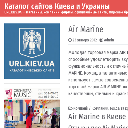
Каталог сайтов Киева и Украины
Skip to content
Main Navigation
URL.KIEV.UA — магазины, компании, фирмы, официальные сайты, мировые бренд
Air Marine
23 января 2012
admin
Молодая торговая марка
AIR
способные удовлетворить вку
функциональность и отличный
MARINE. Команда талантливых 
использует самые современны
торговой марки AIR MARINE эк
качественны, стильны и краси
Компанії / Компании
,
Мода та к
Air Marine в Киеве