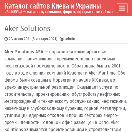
Каталог сайтов Киева и Украины
Skip to content
Main Navigation
URL.KIEV.UA — магазины, компании, фирмы, официальные сайты, мировые бренд
Aker Solutions
28 июля 2011
(5 января 2021)
admin
Aker Solutions ASA
— норвежская инжиниринговая
компания, занимающаяся преимущественно проектами
нефтегазовой промышленности. Образована была в 2001
году в ходе слияния компаний Kvaerner и Aker Maritime. Обе
фирмы были созданы в Норвегии в начале XIX века, во
время индустриальной революции. Оказывает услуги по
строительству, проектированию, обустройству нефтяных
месторождений и техническому обслуживанию, нефтехимии,
наземному и глубоководному бурению, горной металлургии,
утилизации ядерных отходов и прочих секторах энерго-
промышленности. Головной офис размещен в Осло. Aker
Solutions занимается проектированием и строительством