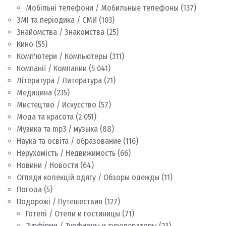
Мобільні телефони / Мобильные телефоны
(137)
ЗМІ та періодика / СМИ
(103)
Знайомства / Знакомства
(25)
Кино
(55)
Комп'ютери / Компьютеры
(311)
Компанії / Компании
(5 041)
Література / Литература
(21)
Медицина
(235)
Мистецтво / Искусство
(57)
Мода та красота
(2 051)
Музика та mp3 / музыка
(88)
Наука та освіта / образование
(116)
Нерухомість / Недвижимость
(66)
Новини / Новости
(64)
Огляди колекцій одягу / Обзоры одежды
(11)
Погода
(5)
Подорожі / Путешествия
(127)
Готелі / Отели и гостиницы
(71)
Турфірми / Турфирмы и туроператоры
(23)