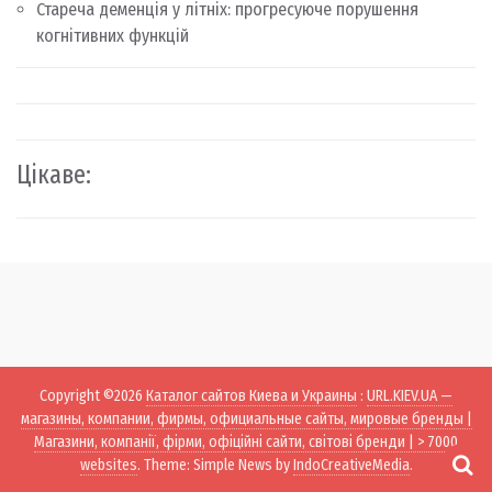
Стареча деменція у літніх: прогресуюче порушення
когнітивних функцій
Цікаве:
Copyright ©2026
Каталог сайтов Киева и Украины
:
URL.KIEV.UA —
магазины, компании, фирмы, официальные сайты, мировые бренды |
Магазини, компанії, фірми, офіційні сайти, світові бренди | > 7000
websites
. Theme: Simple News by
IndoCreativeMedia
.