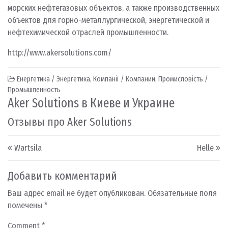
морских нефтегазовых объектов, а также производственных
объектов для горно-металлургической, энергетической и
нефтехимической отраслей промышленности.
http://www.akersolutions.com/
Енергетика / Энергетика
,
Компанії / Компании
,
Промисловість /
Промышленность
Aker Solutions в Киеве и Украине
Отзывы про Aker Solutions
Post navigation
Wartsila
Helle
Добавить комментарий
Ваш адрес email не будет опубликован.
Обязательные поля
помечены
*
Comment
*