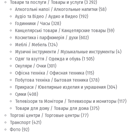
Товари та послуги / Товары и услуги
(3 292)
Алкогольні напої / Алкогольные напитки
(58)
Аудіо та Відео / Аудио и Видео
(192)
Годинники / Часы
(328)
Канцелярські товари / Канцелярские товары
(59)
Косметика і парфюмерія / духи
(602)
Меблі / Мебель
(124)
Музичні інструменти / Музыкальные инструменты
(4)
Одяг та взуття / Одежда и обувь
(1 505)
Окуляри / Очки
(301)
Офісна техніка / Офисная техника
(115)
Побутова техніка / Бытовая техника
(378)
Прикраси / Ювелирные изделия и украшения
(304)
Сумки
(408)
Телевізори та Монітори / Телевизоры и мониторы
(117)
Товари для дому / Товары для дома
(375)
Торгові центри / Торговые центры
(77)
Транспорт
(421)
Фото
(92)