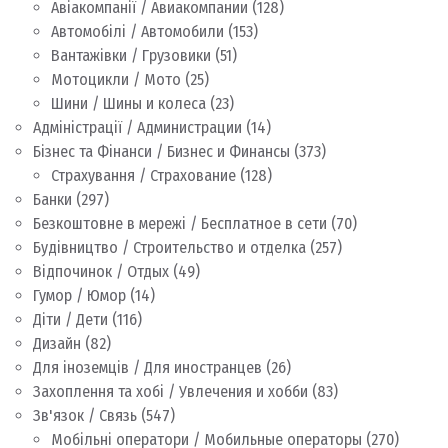
Авіакомпанії / Авиакомпании
(128)
Автомобілі / Автомобили
(153)
Вантажівки / Грузовики
(51)
Мотоцикли / Мото
(25)
Шини / Шины и колеса
(23)
Адміністрації / Администрации
(14)
Бізнес та Фінанси / Бизнес и Финансы
(373)
Страхування / Страхование
(128)
Банки
(297)
Безкоштовне в мережі / Бесплатное в сети
(70)
Будівництво / Строительство и отделка
(257)
Відпочинок / Отдых
(49)
Гумор / Юмор
(14)
Діти / Дети
(116)
Дизайн
(82)
Для іноземців / Для иностранцев
(26)
Захоплення та хобі / Увлечения и хобби
(83)
Зв'язок / Связь
(547)
Мобільні оператори / Мобильные операторы
(270)