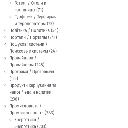
Готелі / Отели и
гостиницы
(71)
Турфірми / Турфирмы
и туроператоры
(23)
Політика / Политика
(54)
Портали / Порталы
(241)
Пошукові системи /
Поисковые системы
(24)
Провайдери /
Провайдеры
(245)
Програми / Программы
(155)
Продукти харчування та
напої / еда и напитки
(238)
Промисловість /
Промышленность
(783)
Енергетика /
Энергетика
(203)