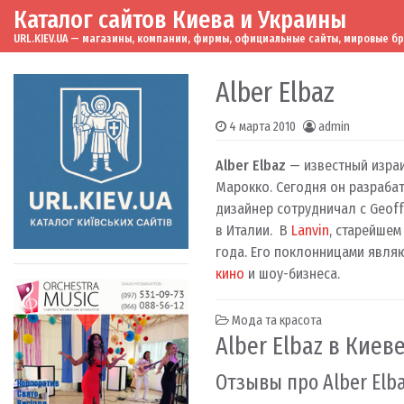
Каталог сайтов Киева и Украины
Skip to content
Main Navigation
URL.KIEV.UA — магазины, компании, фирмы, официальные сайты, мировые бренд
Alber Elbaz
4 марта 2010
admin
Alber Elbaz
— известный израи
Марокко. Сегодня он разраб
дизайнер сотрудничал с Geoffr
в Италии. В
Lanvin
, старейшем
года. Его поклонницами являют
кино
и шоу-бизнеса.
Мода та красота
Alber Elbaz в Киев
Отзывы про Alber Elb