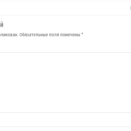
ий
бликован.
Обязательные поля помечены
*