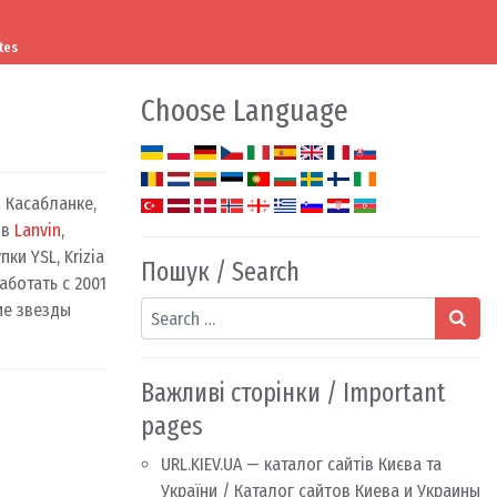
tes
Choose Language
 Касабланке,
 в
Lanvin
,
ки YSL, Krizia
Пошук / Search
аботать с 2001
Search
гие звезды
Важливі сторінки / Important
pages
URL.KIEV.UA — каталог сайтів Києва та
України / Каталог сайтов Киева и Украины