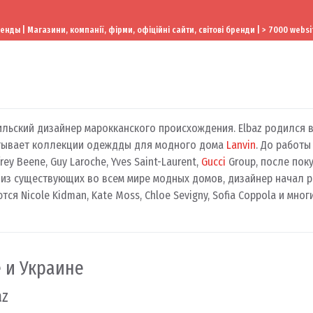
ы | Магазини, компанії, фірми, офіційні сайти, світові бренди | > 7000 websi
льский дизайнер марокканского происхождения. Elbaz родился в
атывает коллекции одеждды для модного дома
Lanvin
. До работы
ey Beene, Guy Laroche, Yves Saint-Laurent,
Gucci
Group, после покуп
 из существующих во всем мире модных домов, дизайнер начал р
ся Nicole Kidman, Kate Moss, Chloe Sevigny, Sofia Coppola и мно
е и Украине
az