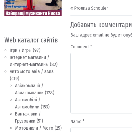
Post navigation
Proenza Schouler
Добавить комментар
Ваш адрес email не будет опу
Web каталог сайтів
Comment
*
Ігри / Игры
(97)
Інтернет магазини /
Интернет-магазины
(82)
Авто мото авіа / авиа
(419)
Авіакомпанії /
Авиакомпании
(128)
Автомобілі /
Автомобили
(153)
Вантажівки /
Грузовики
(51)
Name
*
Мотоцикли / Мото
(25)