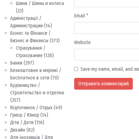
Шини / Шины и колеса
(23)
Email
*
Адміністрації /
Администрации
(14)
Бізнес та Фінанси /
Бизнес и Финансы
(373)
Website
Страхування /
Страхование
(128)
Банки
(297)
Save my name, email, and we
Безкоштовне в мережі /
Бесплатное в сети
(70)
Будівництво /
Строительство и отделка
(257)
Відпочинок / Отдых
(49)
Гумор / Юмор
(14)
Діти / Дети
(116)
Дизайн
(82)
Для іноземців / Для