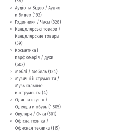
(58)
Аудіо та Відео / Аудио
и Видео
(192)
Годинники / Часы
(328)
Канцелярські товари /
Канцелярские товары
(59)
Косметика і
парфюмерія / духи
(602)
Меблі / Мебель
(124)
Музичні інструменти /
Музыкальные
инструменты
(4)
Одяг та взуття /
Одежда и обувь
(1 505)
Окуляри / Очки
(301)
Офісна техніка /
Офисная техника
(115)