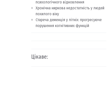
психологічного відновлення
Хронічна ниркова недостатність у людей
похилого віку
Стареча деменція у літніх: прогресуюче
порушення когнітивних функцій
Цікаве: