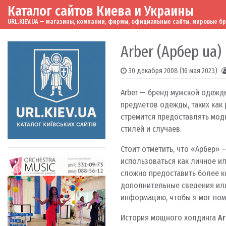
Каталог сайтов Киева и Украины
Skip to content
Main Navigation
URL.KIEV.UA — магазины, компании, фирмы, официальные сайты, мировые бренд
Arber (Арбер ua)
30 декабря 2008
(16 мая 2023)
Arber — бренд мужской одежды
предметов одежды, таких как р
стремится предоставлять мод
стилей и случаев.
Стоит отметить, что «Арбер»
использоваться как личное ил
сложно предоставить более ко
дополнительные сведения или
информацию, чтобы я мог пом
История мощного холдинга
Ar