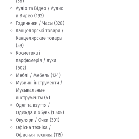
(58)
Аудіо та Відео / Аудио
и Видео
(192)
Годинники / Часы
(328)
Канцелярські товари /
Канцелярские товары
(59)
Косметика і
парфюмерія / духи
(602)
Меблі / Мебель
(124)
Музичні інструменти /
Музыкальные
инструменты
(4)
Одяг та взуття /
Одежда и обувь
(1 505)
Окуляри / Очки
(301)
Офісна техніка /
Офисная техника
(115)