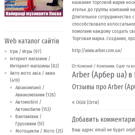
название торговой марки нос
ателье до группы компаний н
Длительное сотрудничество с
способствовало колоссальном
помогаем каждому создать сво
Торговая марка. Создание, пр
Web каталог сайтів
http://www.arber.com.ua/
Ігри / Игры
(97)
Інтернет магазини /
Интернет-магазины
(82)
Компанії / Компании
,
Одяг та в
Arber (Арбер ua) в
Авто мото авіа / авиа
(419)
Отзывы про Arber (Ар
Авіакомпанії /
Авиакомпании
(128)
Post navigation
Автомобілі /
OGGI (Огги)
Автомобили
(153)
Вантажівки /
Добавить комментар
Грузовики
(51)
Ваш адрес email не будет опу
Мотоцикли / Мото
(25)