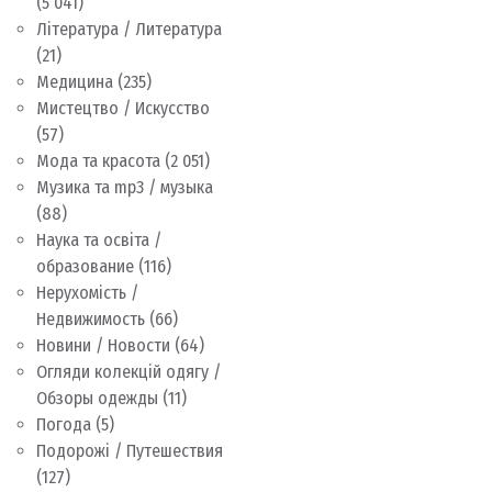
(5 041)
Література / Литература
(21)
Медицина
(235)
Мистецтво / Искусство
(57)
Мода та красота
(2 051)
Музика та mp3 / музыка
(88)
Наука та освіта /
образование
(116)
Нерухомість /
Недвижимость
(66)
Новини / Новости
(64)
Огляди колекцій одягу /
Обзоры одежды
(11)
Погода
(5)
Подорожі / Путешествия
(127)