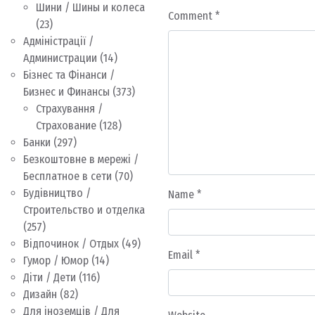
Шини / Шины и колеса
Comment
*
(23)
Адміністрації /
Администрации
(14)
Бізнес та Фінанси /
Бизнес и Финансы
(373)
Страхування /
Страхование
(128)
Банки
(297)
Безкоштовне в мережі /
Бесплатное в сети
(70)
Будівництво /
Name
*
Строительство и отделка
(257)
Відпочинок / Отдых
(49)
Email
*
Гумор / Юмор
(14)
Діти / Дети
(116)
Дизайн
(82)
Для іноземців / Для