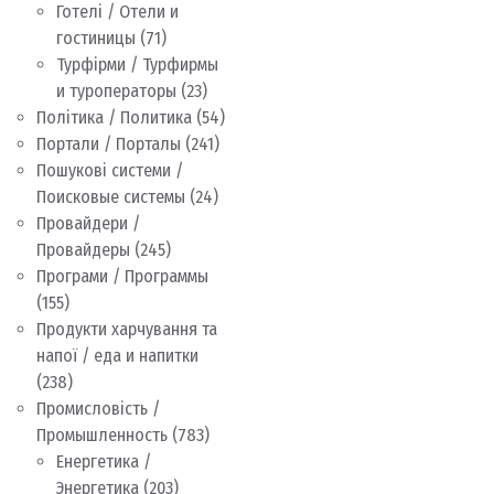
Готелі / Отели и
гостиницы
(71)
Турфірми / Турфирмы
и туроператоры
(23)
Політика / Политика
(54)
Портали / Порталы
(241)
Пошукові системи /
Поисковые системы
(24)
Провайдери /
Провайдеры
(245)
Програми / Программы
(155)
Продукти харчування та
напої / еда и напитки
(238)
Промисловість /
Промышленность
(783)
Енергетика /
Энергетика
(203)