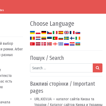
tes
Choose Language
ий выбор
и ремни. Arber
 разных
Пошук / Search
Search
т
нтекста
ас есть
Важливі сторінки / Important
ую
pages
URL.KIEV.UA — каталог сайтів Києва та
начала
України / Каталог сайтов Киева и Украины