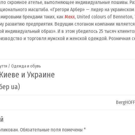
ило скромное ателье, выполняющее индивидуальные пошивы. Ра
ационального масштаба. «Грегори Арбер» — лидер на украинском
 мировыми брендами таких, как
Mexx
, United colours of Benneton,
у развитию предприятия. Ведущим слоганом компании является
й индивидуальный образ». И в этом убедилось 25 тысяч клиенто
оизводство и торговля мужской и женской одеждой. Розничная се
зуття / Одежда и обувь
 Киеве и Украине
бер ua)
BergHOFF
ий
бликован.
Обязательные поля помечены
*