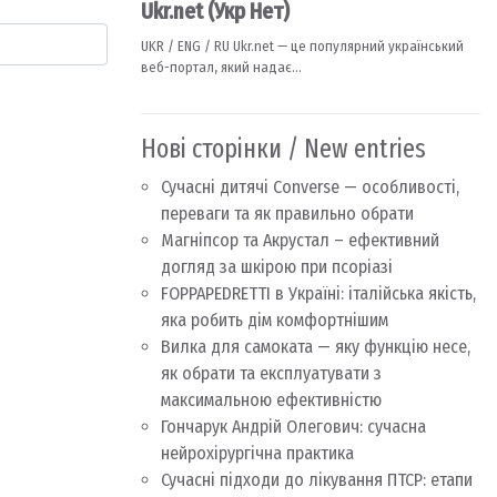
Нові сторінки / New entries
Сучасні дитячі Converse — особливості,
переваги та як правильно обрати
Магніпсор та Акрустал – ефективний
догляд за шкірою при псоріазі
FOPPAPEDRETTI в Україні: італійська якість,
яка робить дім комфортнішим
Вилка для самоката — яку функцію несе,
як обрати та експлуатувати з
максимальною ефективністю
Гончарук Андрій Олегович: сучасна
нейрохірургічна практика
Сучасні підходи до лікування ПТСР: етапи