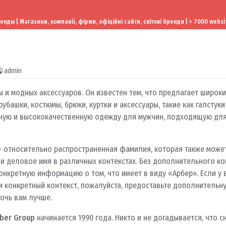
ы | Магазини, компанії, фірми, офіційні сайти, світові бренди | > 7000 websi
admin
 и модных аксессуаров. Он известен тем, что предлагает широк
убашки, костюмы, брюки, куртки и аксессуары, такие как галстуки 
ную и высококачественную одежду для мужчин, подходящую для
 — относительно распространенная фамилия, которая также може
и деловое имя в различных контекстах. Без дополнительного ко
нкретную информацию о том, что имеет в виду «Арбер». Если у в
 конкретный контекст, пожалуйста, предоставьте дополнительн
очь вам лучше.
ber Group
начинается 1990 года. Никто и не догадывается, что с