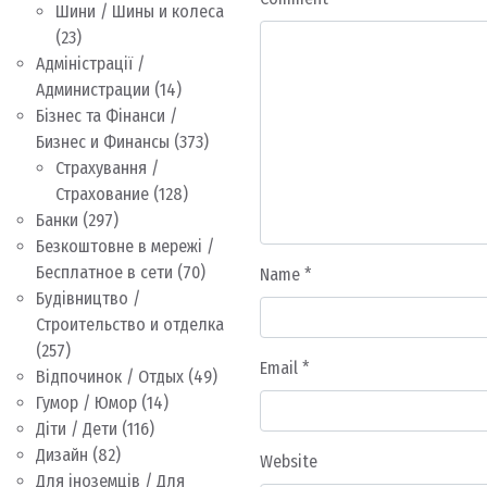
Шини / Шины и колеса
(23)
Адміністрації /
Администрации
(14)
Бізнес та Фінанси /
Бизнес и Финансы
(373)
Страхування /
Страхование
(128)
Банки
(297)
Безкоштовне в мережі /
Бесплатное в сети
(70)
Name
*
Будівництво /
Строительство и отделка
(257)
Email
*
Відпочинок / Отдых
(49)
Гумор / Юмор
(14)
Діти / Дети
(116)
Дизайн
(82)
Website
Для іноземців / Для