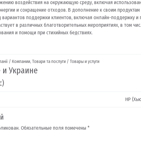
ижению воздействия на окружающую среду, включая использова
нергии и сокращение отходов. В дополнение к своим продуктам 
д вариантов поддержки клиентов, включая онлайн-поддержку и
ствует в различных благотворительных мероприятиях, в том чис
вания и помощи при стихийных бедствиях.
анії / Компании
,
Товари та послуги / Товары и услуги
е и Украине
с)
HP (Хь
ий
бликован.
Обязательные поля помечены
*