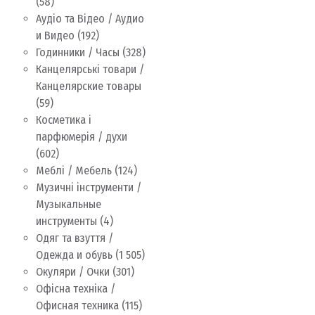
(58)
Аудіо та Відео / Аудио
и Видео
(192)
Годинники / Часы
(328)
Канцелярські товари /
Канцелярские товары
(59)
Косметика і
парфюмерія / духи
(602)
Меблі / Мебель
(124)
Музичні інструменти /
Музыкальные
инструменты
(4)
Одяг та взуття /
Одежда и обувь
(1 505)
Окуляри / Очки
(301)
Офісна техніка /
Офисная техника
(115)