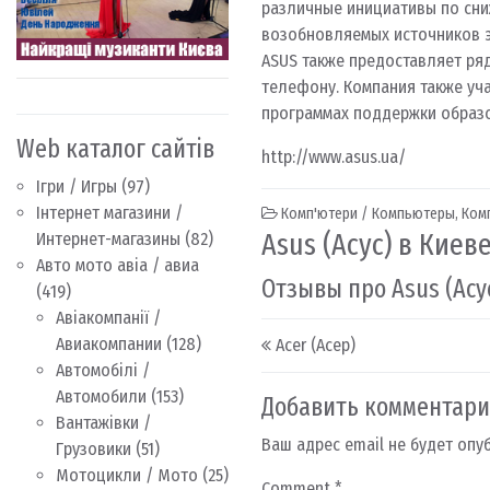
различные инициативы по сн
возобновляемых источников э
ASUS также предоставляет ря
телефону. Компания также уча
программах поддержки образо
Web каталог сайтів
http://www.asus.ua/
Ігри / Игры
(97)
Інтернет магазини /
Комп'ютери / Компьютеры
,
Комп
Asus (Асус) в Киев
Интернет-магазины
(82)
Авто мото авіа / авиа
Отзывы про Asus (Асу
(419)
Авіакомпанії /
Post navigation
Авиакомпании
(128)
Acer (Асер)
Автомобілі /
Автомобили
(153)
Добавить комментар
Вантажівки /
Ваш адрес email не будет опу
Грузовики
(51)
Мотоцикли / Мото
(25)
Comment
*