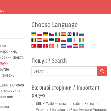
tes
Choose Language
я по
ктроники,
ирокий спектр
Пошук / Search
тбуки
,
Search
ругие
 Тайвань.
цией, включая
Важливі сторінки / Important
 в том числе
pages
ных лиц.
URL.KIEV.UA — каталог сайтів Києва та
овала
України / Каталог сайтов Киева и Украины