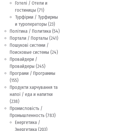
Готелі / Отели и
гостиницы
(71)
Турфірми / Турфирмы
и туроператоры
(23)
Політика / Политика
(54)
Портали / Порталы
(241)
Пошукові системи /
Поисковые системы
(24)
Провайдери /
Провайдеры
(245)
Програми / Программы
(155)
Продукти харчування та
напої / еда и напитки
(238)
Промисловість /
Промышленность
(783)
Енергетика /
Энергетика
(203)