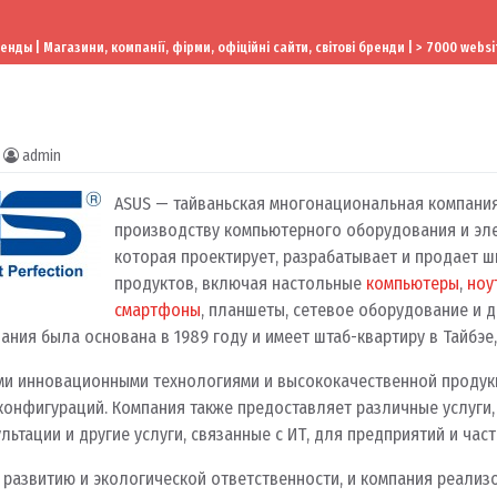
ы | Магазини, компанії, фірми, офіційні сайти, світові бренди | > 7000 websi
admin
ASUS — тайваньская многонациональная компани
производству компьютерного оборудования и эле
которая проектирует, разрабатывает и продает ш
продуктов, включая настольные
компьютеры
,
ноу
смартфоны
, планшеты, сетевое оборудование и д
ания была основана в 1989 году и имеет штаб-квартиру в Тайбэе,
ми инновационными технологиями и высококачественной продук
конфигураций. Компания также предоставляет различные услуги,
льтации и другие услуги, связанные с ИТ, для предприятий и част
 развитию и экологической ответственности, и компания реализ