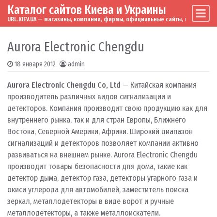
Каталог сайтов Киева и Украины
Skip to content
Main Navigation
URL.KIEV.UA — магазины, компании, фирмы, официальные сайты, мировые бренд
Aurora Electronic Chengdu
18 января 2012
admin
Aurora Electronic Chengdu Co, Ltd
— Китайская компания
производитель различных видов сигнализации и
детекторов. Компания производит свою продукцию как для
внутреннего рынка, так и для стран Европы, Ближнего
Востока, Северной Америки, Африки. Широкий диапазон
сигнализаций и детекторов позволяет компании активно
развиваться на внешнем рынке. Aurora Electronic Chengdu
производит товары безопасности для дома, такие как
детектор дыма, детектор газа, детекторы угарного газа и
окиси углерода для автомобилей, заместитель поиска
зеркал, металлодетекторы в виде ворот и ручные
металлодетекторы, а также металлоискатели.