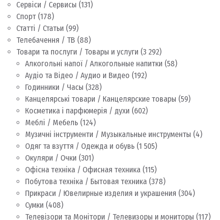
Сервіси / Сервисы
(131)
Спорт
(178)
Статті / Статьи
(99)
Телебачення / ТВ
(88)
Товари та послуги / Товары и услуги
(3 292)
Алкогольні напої / Алкогольные напитки
(58)
Аудіо та Відео / Аудио и Видео
(192)
Годинники / Часы
(328)
Канцелярські товари / Канцелярские товары
(59)
Косметика і парфюмерія / духи
(602)
Меблі / Мебель
(124)
Музичні інструменти / Музыкальные инструменты
(4)
Одяг та взуття / Одежда и обувь
(1 505)
Окуляри / Очки
(301)
Офісна техніка / Офисная техника
(115)
Побутова техніка / Бытовая техника
(378)
Прикраси / Ювелирные изделия и украшения
(304)
Сумки
(408)
Телевізори та Монітори / Телевизоры и мониторы
(117)