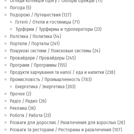
Огляди колекцій одягу / Обзоры одежды
(11)
Погода
(5)
Подорожі / Путешествия
(127)
Готелі / Отели и гостиницы
(71)
Турфірми / Турфирмы и туроператоры
(23)
Політика / Политика
(54)
Портали / Порталы
(241)
Пошукові системи / Поисковые системы
(24)
Провайдери / Провайдеры
(245)
Програми / Программы
(155)
Продукти харчування та напої / еда и напитки
(238)
Промисловість / Промышленность
(783)
Енергетика / Энергетика
(203)
Прочее
(2)
Радіо / Радио
(26)
Реклама
(36)
Робота / Работа
(23)
Розваги для дорослих / Развлечения для взрослых
(28)
Розваги та ресторани / Рестораны и развлечения
(107)