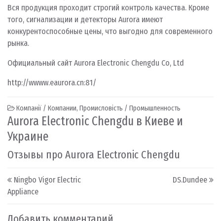
Вся продукция проходит строгий контроль качества. Кроме
того, сигнализации и детекторы Aurora имеют
конкурентоспособные цены, что выгодно для современного
рынка.
Официальный сайт Aurora Electronic Chengdu Co, Ltd
http://wwww.eaurora.cn:81/
Компанії / Компании
,
Промисловість / Промышленность
Aurora Electronic Chengdu в Киеве и
Украине
Отзывы про Aurora Electronic Chengdu
Post navigation
Ningbo Vigor Electric
DS.Dundee
Appliance
Добавить комментарий