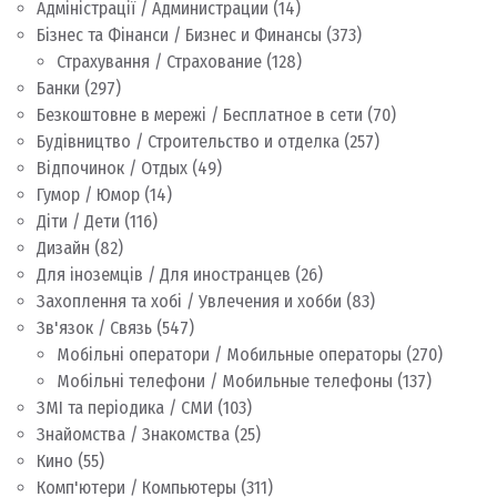
Адміністрації / Администрации
(14)
Бізнес та Фінанси / Бизнес и Финансы
(373)
Страхування / Страхование
(128)
Банки
(297)
Безкоштовне в мережі / Бесплатное в сети
(70)
Будівництво / Строительство и отделка
(257)
Відпочинок / Отдых
(49)
Гумор / Юмор
(14)
Діти / Дети
(116)
Дизайн
(82)
Для іноземців / Для иностранцев
(26)
Захоплення та хобі / Увлечения и хобби
(83)
Зв'язок / Связь
(547)
Мобільні оператори / Мобильные операторы
(270)
Мобільні телефони / Мобильные телефоны
(137)
ЗМІ та періодика / СМИ
(103)
Знайомства / Знакомства
(25)
Кино
(55)
Комп'ютери / Компьютеры
(311)