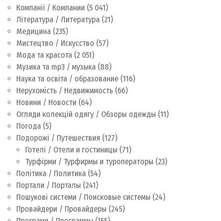
Компанії / Компании
(5 041)
Література / Литература
(21)
Медицина
(235)
Мистецтво / Искусство
(57)
Мода та красота
(2 051)
Музика та mp3 / музыка
(88)
Наука та освіта / образование
(116)
Нерухомість / Недвижимость
(66)
Новини / Новости
(64)
Огляди колекцій одягу / Обзоры одежды
(11)
Погода
(5)
Подорожі / Путешествия
(127)
Готелі / Отели и гостиницы
(71)
Турфірми / Турфирмы и туроператоры
(23)
Політика / Политика
(54)
Портали / Порталы
(241)
Пошукові системи / Поисковые системы
(24)
Провайдери / Провайдеры
(245)
Програми / Программы
(155)