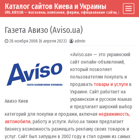
Каталог сайтов Киева и Украины
Skip to content
Main Navigation
URL.KIEV.UA — магазины, компании, фирмы, официальные сайты, мировые бренд
Газета Авизо (Aviso.ua)
28 ноября 2008
(6 апреля 2023)
admin
«Aviso.ua» — это украинский
сайт онлайн-объявлений,
который позволяет
пользователям покупать и
продавать
товары и услуги
в
Украине. Сайт работает на
украинском и русском языках
Авизо Киев
и предлагает широкий выбор
категорий для покупки и продажи, включая
недвижимость
,
автомобили
, работу и услуги. Aviso.ua также предлагает
бизнесу возможность размещать рекламу своих товаров и
услуг. Сайт был запущен в 2002 году и стал одним из самых