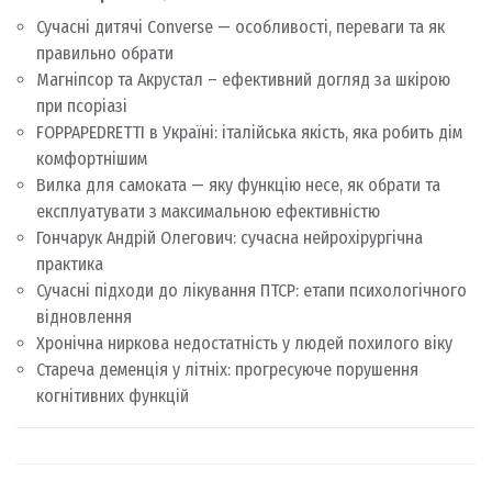
Сучасні дитячі Converse — особливості, переваги та як
правильно обрати
Магніпсор та Акрустал – ефективний догляд за шкірою
при псоріазі
FOPPAPEDRETTI в Україні: італійська якість, яка робить дім
комфортнішим
Вилка для самоката — яку функцію несе, як обрати та
експлуатувати з максимальною ефективністю
Гончарук Андрій Олегович: сучасна нейрохірургічна
практика
Сучасні підходи до лікування ПТСР: етапи психологічного
відновлення
Хронічна ниркова недостатність у людей похилого віку
Стареча деменція у літніх: прогресуюче порушення
когнітивних функцій