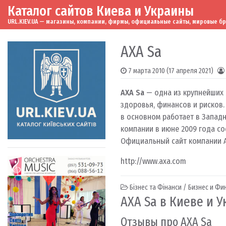
Каталог сайтов Киева и Украины
Skip to content
Main Navigation
URL.KIEV.UA — магазины, компании, фирмы, официальные сайты, мировые бренд
AXA Sa
7 марта 2010
(17 апреля 2021)
AXA Sa
— одна из крупнейших 
здоровья, финансов и рисков.
в основном работает в Западн
компании в июне 2009 года со
Официальный сайт компании 
http://www.axa.com
Бізнес та Фінанси / Бизнес и Ф
AXA Sa в Киеве и 
Отзывы про AXA Sa