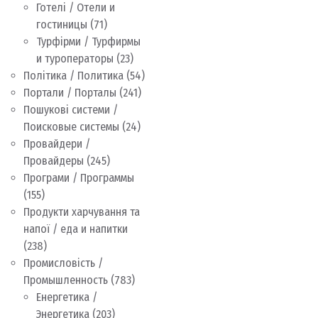
Готелі / Отели и
гостиницы
(71)
Турфірми / Турфирмы
и туроператоры
(23)
Політика / Политика
(54)
Портали / Порталы
(241)
Пошукові системи /
Поисковые системы
(24)
Провайдери /
Провайдеры
(245)
Програми / Программы
(155)
Продукти харчування та
напої / еда и напитки
(238)
Промисловість /
Промышленность
(783)
Енергетика /
Энергетика
(203)