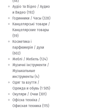
(58)
Аудіо та Відео / Аудио
и Видео
(192)
Годинники / Часы
(328)
Канцелярські товари /
Канцелярские товары
(59)
Косметика і
парфюмерія / духи
(602)
Меблі / Мебель
(124)
Музичні інструменти /
Музыкальные
инструменты
(4)
Одяг та взуття /
Одежда и обувь
(1 505)
Окуляри / Очки
(301)
Офісна техніка /
Офисная техника
(115)