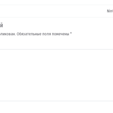
Nin
ий
бликован.
Обязательные поля помечены
*