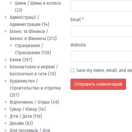
Шини / Шины и колеса
(23)
Адміністрації /
Email
*
Администрации
(14)
Бізнес та Фінанси /
Бизнес и Финансы
(373)
Website
Страхування /
Страхование
(128)
Банки
(297)
Безкоштовне в мережі /
Save my name, email, and we
Бесплатное в сети
(70)
Будівництво /
Строительство и отделка
(257)
Відпочинок / Отдых
(49)
Гумор / Юмор
(14)
Діти / Дети
(116)
Дизайн
(82)
Для іноземців / Для