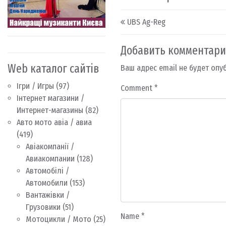
Post navigation
UBS Ag-Reg
Добавить комментар
Web каталог сайтів
Ваш адрес email не будет опу
Ігри / Игры
(97)
Comment
*
Інтернет магазини /
Интернет-магазины
(82)
Авто мото авіа / авиа
(419)
Авіакомпанії /
Авиакомпании
(128)
Автомобілі /
Автомобили
(153)
Вантажівки /
Грузовики
(51)
Name
*
Мотоцикли / Мото
(25)