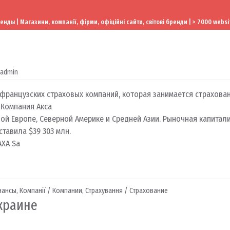
ы | Магазини, компанії, фірми, офіційні сайти, світові бренди | > 7000 websi
admin
французских страховых компаний, которая занимается страхован
 Компания Акса
ой Европе, Северной Америке и Средней Азии. Рыночная капитал
ставила $39 303 млн.
AXA Sa
инансы
,
Компанії / Компании
,
Страхування / Страхование
Украине