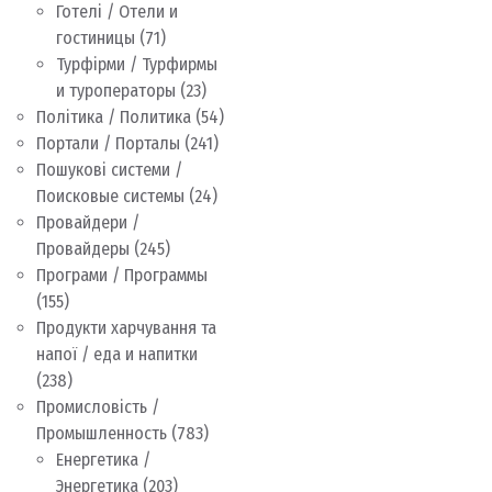
Готелі / Отели и
гостиницы
(71)
Турфірми / Турфирмы
и туроператоры
(23)
Політика / Политика
(54)
Портали / Порталы
(241)
Пошукові системи /
Поисковые системы
(24)
Провайдери /
Провайдеры
(245)
Програми / Программы
(155)
Продукти харчування та
напої / еда и напитки
(238)
Промисловість /
Промышленность
(783)
Енергетика /
Энергетика
(203)