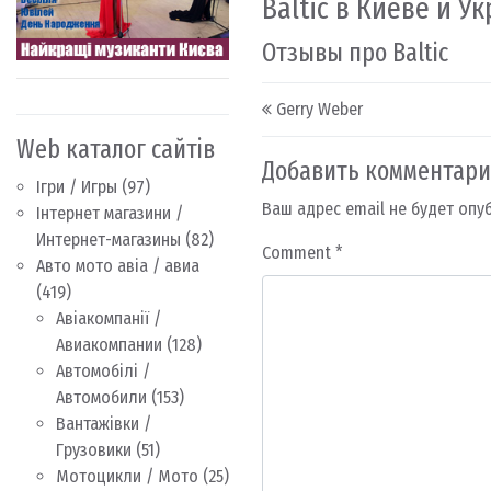
Baltic в Киеве и У
Отзывы про Baltic
Post navigation
Gerry Weber
Web каталог сайтів
Добавить комментар
Ігри / Игры
(97)
Ваш адрес email не будет опу
Інтернет магазини /
Интернет-магазины
(82)
Comment
*
Авто мото авіа / авиа
(419)
Авіакомпанії /
Авиакомпании
(128)
Автомобілі /
Автомобили
(153)
Вантажівки /
Грузовики
(51)
Мотоцикли / Мото
(25)