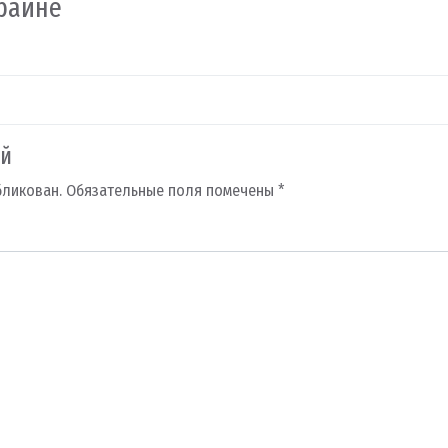
краине
ий
бликован.
Обязательные поля помечены
*