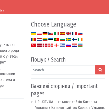
tes
Choose Language
учитывая
своего рода
и с учетом
Пошук / Search
ерет
Search
,
компании
система и
Важливі сторінки / Important
ре
pages
URL.KIEV.UA — каталог сайтів Києва та
України / Каталог сайтов Киева и Украины