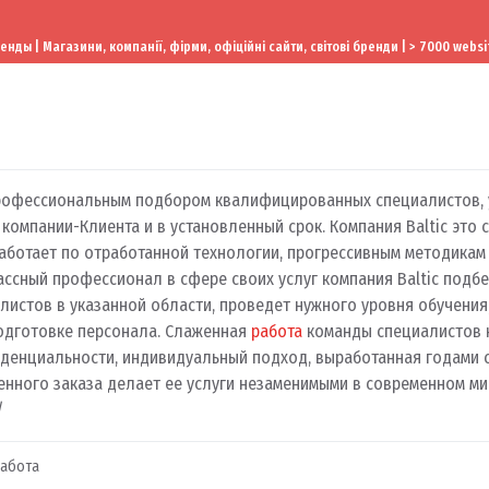
ы | Магазини, компанії, фірми, офіційні сайти, світові бренди | > 7000 websi
рофессиональным подбором квалифицированных специалистов, 
омпании-Клиента и в установленный срок. Компания Baltic это 
аботает по отработанной технологии, прогрессивным методикам 
ассный профессионал в сфере своих услуг компания Baltic подб
листов в указанной области, проведет нужного уровня обучения
одготовке персонала. Слаженная
работа
команды специалистов 
фиденциальности, индивидуальный подход, выработанная годами 
енного заказа делает ее услуги незаменимыми в современном ми
/
Работа