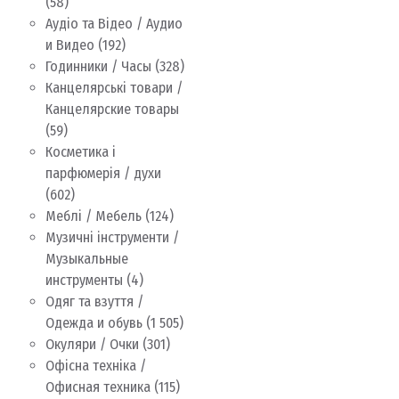
(58)
Аудіо та Відео / Аудио
и Видео
(192)
Годинники / Часы
(328)
Канцелярські товари /
Канцелярские товары
(59)
Косметика і
парфюмерія / духи
(602)
Меблі / Мебель
(124)
Музичні інструменти /
Музыкальные
инструменты
(4)
Одяг та взуття /
Одежда и обувь
(1 505)
Окуляри / Очки
(301)
Офісна техніка /
Офисная техника
(115)