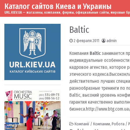
Каталог сайтов Киева и Украины
Skip to content
Main Navigation
URL.KIEV.UA — магазины, компании, фирмы, официальные сайты, мировые бренд
Baltic
2 февраля 2011
admin
Компания
Baltic
занимается п
индивидуальные особенности к
кадровое агенство, которое р
этического кодекса.Высококл
действительно лучших специа
разнообразные тренинги по п
Baltic, высокий уровень кон
гарантия качественно выполн
бизнеса.
http://www.btg.com.ua
Компанії / Компании
,
Робота / 