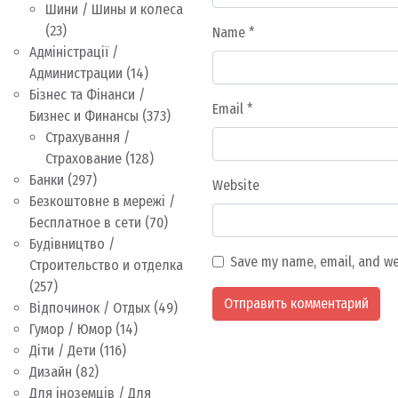
Шини / Шины и колеса
(23)
Name
*
Адміністрації /
Администрации
(14)
Бізнес та Фінанси /
Email
*
Бизнес и Финансы
(373)
Страхування /
Страхование
(128)
Банки
(297)
Website
Безкоштовне в мережі /
Бесплатное в сети
(70)
Будівництво /
Save my name, email, and we
Строительство и отделка
(257)
Відпочинок / Отдых
(49)
Гумор / Юмор
(14)
Діти / Дети
(116)
Дизайн
(82)
Для іноземців / Для