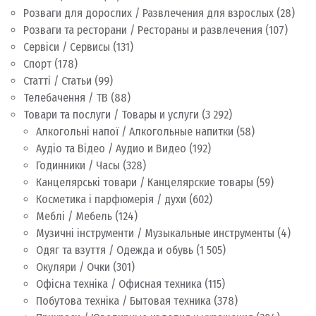
Розваги для дорослих / Развлечения для взрослых
(28)
Розваги та ресторани / Рестораны и развлечения
(107)
Сервіси / Сервисы
(131)
Спорт
(178)
Статті / Статьи
(99)
Телебачення / ТВ
(88)
Товари та послуги / Товары и услуги
(3 292)
Алкогольні напої / Алкогольные напитки
(58)
Аудіо та Відео / Аудио и Видео
(192)
Годинники / Часы
(328)
Канцелярські товари / Канцелярские товары
(59)
Косметика і парфюмерія / духи
(602)
Меблі / Мебель
(124)
Музичні інструменти / Музыкальные инструменты
(4)
Одяг та взуття / Одежда и обувь
(1 505)
Окуляри / Очки
(301)
Офісна техніка / Офисная техника
(115)
Побутова техніка / Бытовая техника
(378)