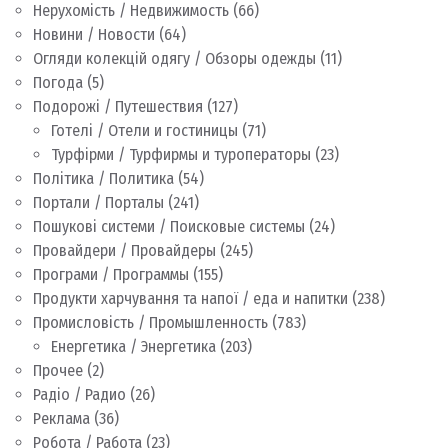
Нерухомість / Недвижимость
(66)
Новини / Новости
(64)
Огляди колекцій одягу / Обзоры одежды
(11)
Погода
(5)
Подорожі / Путешествия
(127)
Готелі / Отели и гостиницы
(71)
Турфірми / Турфирмы и туроператоры
(23)
Політика / Политика
(54)
Портали / Порталы
(241)
Пошукові системи / Поисковые системы
(24)
Провайдери / Провайдеры
(245)
Програми / Программы
(155)
Продукти харчування та напої / еда и напитки
(238)
Промисловість / Промышленность
(783)
Енергетика / Энергетика
(203)
Прочее
(2)
Радіо / Радио
(26)
Реклама
(36)
Робота / Работа
(23)