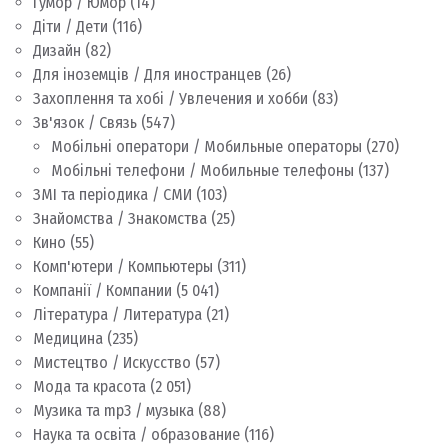
Гумор / Юмор
(14)
Діти / Дети
(116)
Дизайн
(82)
Для іноземців / Для иностранцев
(26)
Захоплення та хобі / Увлечения и хобби
(83)
Зв'язок / Связь
(547)
Мобільні оператори / Мобильные операторы
(270)
Мобільні телефони / Мобильные телефоны
(137)
ЗМІ та періодика / СМИ
(103)
Знайомства / Знакомства
(25)
Кино
(55)
Комп'ютери / Компьютеры
(311)
Компанії / Компании
(5 041)
Література / Литература
(21)
Медицина
(235)
Мистецтво / Искусство
(57)
Мода та красота
(2 051)
Музика та mp3 / музыка
(88)
Наука та освіта / образование
(116)