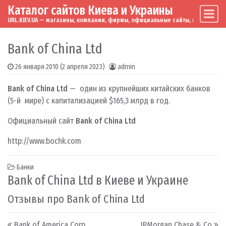
Каталог сайтов Киева и Украины
Skip to content
Main Navigation
URL.KIEV.UA — магазины, компании, фирмы, официальные сайты, мировые бренд
Bank of China Ltd
26 января 2010
(2 апреля 2023)
admin
Bank of China Ltd
— один из крупнейших китайских банков
(5-й мире) с капитализацией $165,3 млрд в год.
Официальный сайт
Bank of China Ltd
http://www.bochk.com
Банки
Bank of China Ltd в Киеве и Украине
Отзывы про Bank of China Ltd
Post navigation
Bank of America Corp
JPMorgan Chase & Co