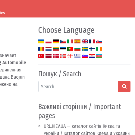
tes
Choose Language
означает
g Automobile
ъединенная
Пошук / Search
дана Baojun
Search
ожено на
Важливі сторінки / Important
pages
URL.KIEV.UA — каталог сайтів Києва та
України / Каталог сайтов Киева и Украины