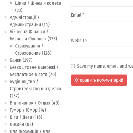
Шини / Шины и колеса
(23)
Email
*
Адміністрації /
Администрации
(14)
Бізнес та Фінанси /
Бизнес и Финансы
(373)
Website
Страхування /
Страхование
(128)
Банки
(297)
Save my name, email, and we
Безкоштовне в мережі /
Бесплатное в сети
(70)
Будівництво /
Строительство и отделка
(257)
Відпочинок / Отдых
(49)
Гумор / Юмор
(14)
Діти / Дети
(116)
Дизайн
(82)
Для іноземців / Для