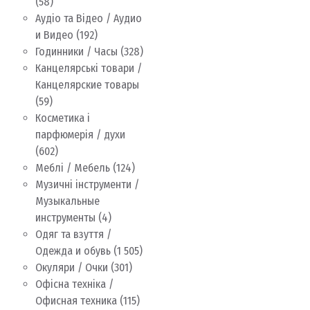
(58)
Аудіо та Відео / Аудио
и Видео
(192)
Годинники / Часы
(328)
Канцелярські товари /
Канцелярские товары
(59)
Косметика і
парфюмерія / духи
(602)
Меблі / Мебель
(124)
Музичні інструменти /
Музыкальные
инструменты
(4)
Одяг та взуття /
Одежда и обувь
(1 505)
Окуляри / Очки
(301)
Офісна техніка /
Офисная техника
(115)