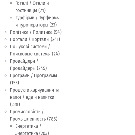
Готелі / Отели и
гостиницы
(71)
Турфірми / Турфирмы
и туроператоры
(23)
Політика / Политика
(54)
Портали / Порталы
(241)
Пошукові системи /
Поисковые системы
(24)
Провайдери /
Провайдеры
(245)
Програми / Программы
(155)
Продукти харчування та
напої / еда и напитки
(238)
Промисловість /
Промышленность
(783)
Енергетика /
Энергетика
(203)