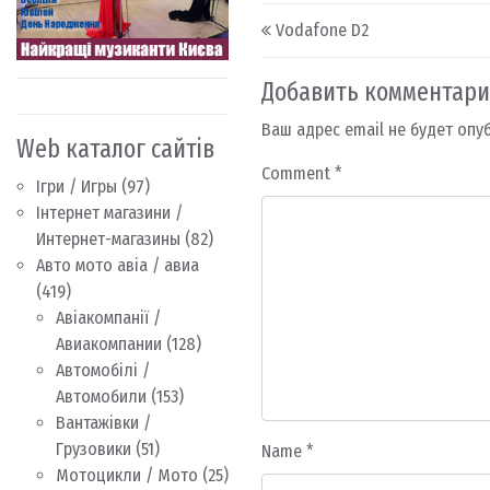
Post navigation
Vodafone D2
Добавить комментар
Ваш адрес email не будет опу
Web каталог сайтів
Comment
*
Ігри / Игры
(97)
Інтернет магазини /
Интернет-магазины
(82)
Авто мото авіа / авиа
(419)
Авіакомпанії /
Авиакомпании
(128)
Автомобілі /
Автомобили
(153)
Вантажівки /
Грузовики
(51)
Name
*
Мотоцикли / Мото
(25)