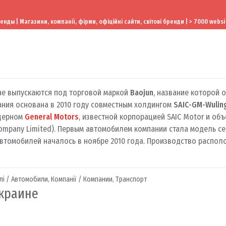
ы | Магазини, компанії, фірми, офіційні сайти, світові бренди | > 7000 websi
ае выпускаются под торговой маркой
Baojun
, название которой 
ния основана в 2010 году совместным холдингом
SAIC-GM-Wulin
нцерном
General Motors
, известной корпорацией SAIC Motor и об
Company Limited). Первым автомобилем компании стала модель се
автомобилей началось в ноябре 2010 года. Производство распол
лі / Автомобили
,
Компанії / Компании
,
Транспорт
Украине