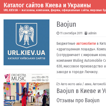
Каталог сайтов Киева и Украины
Skip to content
Main Navigation
URL.KIEV.UA — магазины, компании, фирмы, официальные сайты, мировые бренд
Baojun
11 сентября 2011
admin
Бюджетные
автомобили
в Кит
«драгоценная лошадь». Компа
(сотрудничает с мировым ко
компания Wuling Automobile 
630, массовое производство 
заводе в городе Лючжоу.
Авто мото авіа / авиа
,
Автомобі
Baojun в Киеве и 
Отзывы про Baojun