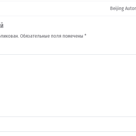
Beijing Auto
ий
бликован.
Обязательные поля помечены
*