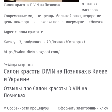
от наших
Салон красоты DIVIN на Позняках
мастеров.
Современные модные тренды, большой опыт, недорогие
цены, комфортная парковка после гипермаркета «Новус».
Адрес салона красоты:
Киев, ул. Здолбуновская 7Г(Позняки/Осокорки).
https://salon-divin.blogspot.com/
Мода та красота
Салон красоты DIVIN на Позняках в Киеве
и Украине
Отзывы про Салон красоты DIVIN на
Позняках
Post navigation
Особенности процедуры
Оформить электронный ключ