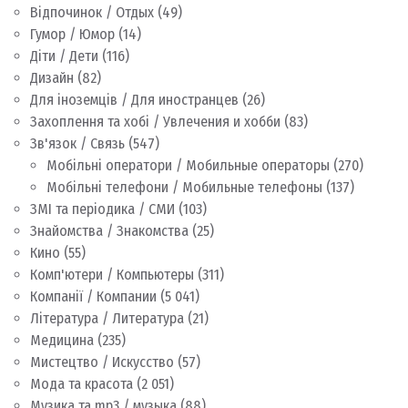
Відпочинок / Отдых
(49)
Гумор / Юмор
(14)
Діти / Дети
(116)
Дизайн
(82)
Для іноземців / Для иностранцев
(26)
Захоплення та хобі / Увлечения и хобби
(83)
Зв'язок / Связь
(547)
Мобільні оператори / Мобильные операторы
(270)
Мобільні телефони / Мобильные телефоны
(137)
ЗМІ та періодика / СМИ
(103)
Знайомства / Знакомства
(25)
Кино
(55)
Комп'ютери / Компьютеры
(311)
Компанії / Компании
(5 041)
Література / Литература
(21)
Медицина
(235)
Мистецтво / Искусство
(57)
Мода та красота
(2 051)
Музика та mp3 / музыка
(88)