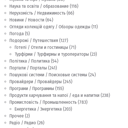
Наука та освіта / образование
(116)
Нерухомість / Недвижимость
(66)
Новини / Новости
(64)
Огляди колекцій одягу / Обзоры одежды
(11)
Погода
(5)
Подорожі / Путешествия
(127)
Готелі / Отели и гостиницы
(71)
Турфірми / Турфирмы и туроператоры
(23)
Політика / Политика
(54)
Портали / Порталы
(241)
Пошукові системи / Поисковые системы
(24)
Провайдери / Провайдеры
(245)
Програми / Программы
(155)
Продукти харчування та напої / еда и напитки
(238)
Промисловість / Промышленность
(783)
Енергетика / Энергетика
(203)
Прочее
(2)
Радіо / Радио
(26)