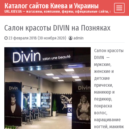
Каталог сайтов Киева и Украины
Skip to content
Main Navigation
URL.KIEV.UA — магазины, компании, фирмы, официальные сайты, мировые бренд
Салон красоты DIVIN на Позняках
23 февраля 2018
(30 ноября 2020)
admin
Салон красоты
DIVIN —
мужские,
женские и
детские
прически,
маникюр и
педикюр,
покраска
волос,
наращивание
ногтей, макияж