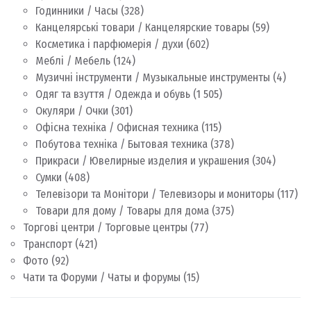
Годинники / Часы
(328)
Канцелярські товари / Канцелярские товары
(59)
Косметика і парфюмерія / духи
(602)
Меблі / Мебель
(124)
Музичні інструменти / Музыкальные инструменты
(4)
Одяг та взуття / Одежда и обувь
(1 505)
Окуляри / Очки
(301)
Офісна техніка / Офисная техника
(115)
Побутова техніка / Бытовая техника
(378)
Прикраси / Ювелирные изделия и украшения
(304)
Сумки
(408)
Телевізори та Монітори / Телевизоры и мониторы
(117)
Товари для дому / Товары для дома
(375)
Торгові центри / Торговые центры
(77)
Транспорт
(421)
Фото
(92)
Чати та Форуми / Чаты и форумы
(15)