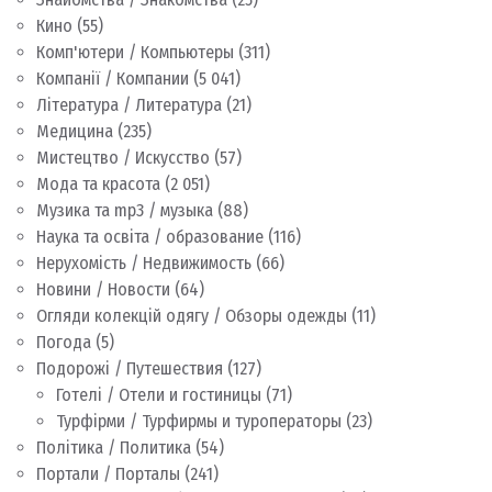
Кино
(55)
Комп'ютери / Компьютеры
(311)
Компанії / Компании
(5 041)
Література / Литература
(21)
Медицина
(235)
Мистецтво / Искусство
(57)
Мода та красота
(2 051)
Музика та mp3 / музыка
(88)
Наука та освіта / образование
(116)
Нерухомість / Недвижимость
(66)
Новини / Новости
(64)
Огляди колекцій одягу / Обзоры одежды
(11)
Погода
(5)
Подорожі / Путешествия
(127)
Готелі / Отели и гостиницы
(71)
Турфірми / Турфирмы и туроператоры
(23)
Політика / Политика
(54)
Портали / Порталы
(241)