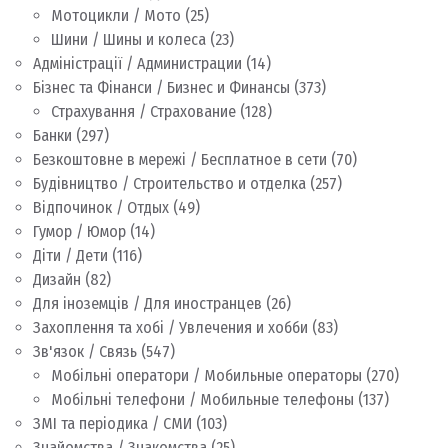
Мотоцикли / Мото
(25)
Шини / Шины и колеса
(23)
Адміністрації / Администрации
(14)
Бізнес та Фінанси / Бизнес и Финансы
(373)
Страхування / Страхование
(128)
Банки
(297)
Безкоштовне в мережі / Бесплатное в сети
(70)
Будівництво / Строительство и отделка
(257)
Відпочинок / Отдых
(49)
Гумор / Юмор
(14)
Діти / Дети
(116)
Дизайн
(82)
Для іноземців / Для иностранцев
(26)
Захоплення та хобі / Увлечения и хобби
(83)
Зв'язок / Связь
(547)
Мобільні оператори / Мобильные операторы
(270)
Мобільні телефони / Мобильные телефоны
(137)
ЗМІ та періодика / СМИ
(103)
Знайомства / Знакомства
(25)