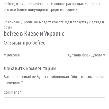
befree, отличное качество, сезонные распродажи делают
его все более популярным среди молодежи.
Компанії / Компании
,
Мода та красота
,
Одяг та взуття / Одежда и
обувь
befree в Киеве и Украине
Отзывы про befree
Post navigation
Become
Султана Французова
Добавить комментарий
Ваш адрес email не будет опубликован.
Обязательные поля
помечены
*
Comment
*