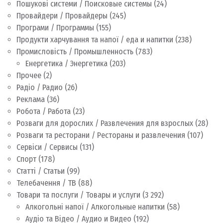
Пошукові системи / Поисковые системы
(24)
Провайдери / Провайдеры
(245)
Програми / Программы
(155)
Продукти харчування та напої / еда и напитки
(238)
Промисловість / Промышленность
(783)
Енергетика / Энергетика
(203)
Прочее
(2)
Радіо / Радио
(26)
Реклама
(36)
Робота / Работа
(23)
Розваги для дорослих / Развлечения для взрослых
(28)
Розваги та ресторани / Рестораны и развлечения
(107)
Сервіси / Сервисы
(131)
Спорт
(178)
Статті / Статьи
(99)
Телебачення / ТВ
(88)
Товари та послуги / Товары и услуги
(3 292)
Алкогольні напої / Алкогольные напитки
(58)
Аудіо та Відео / Аудио и Видео
(192)