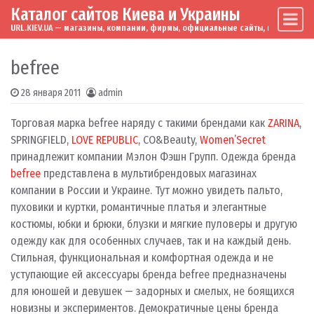
Каталог сайтов Киева и Украины
Skip to content
Main Navigation
URL.KIEV.UA — магазины, компании, фирмы, официальные сайты, мировые бренд
befree
28 января 2011
admin
Торговая марка befree наряду с такими брендами как
ZARINA
,
SPRINGFIELD,
LOVE REPUBLIC
, CO&Beauty,
Women’Secret
принадлежит компании Мэлон Фэшн Групп. Одежда бренда
befree
представлена в мультибрендовых магазинах
компании в России и Украине. Тут можно увидеть пальто,
пуховики и куртки, романтичные платья и элегантные
костюмы, юбки и брюки, блузки и мягкие пуловеры и другую
одежду как для особенных случаев, так и на каждый день.
Стильная, функциональная и комфортная одежда и не
уступающие ей аксессуары бренда befree предназначены
для юношей и девушек — задорных и смелых, не боящихся
новизны и экспериментов. Демократичные цены бренда