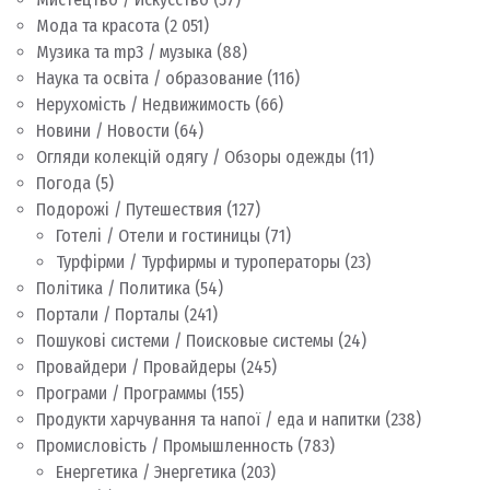
Мода та красота
(2 051)
Музика та mp3 / музыка
(88)
Наука та освіта / образование
(116)
Нерухомість / Недвижимость
(66)
Новини / Новости
(64)
Огляди колекцій одягу / Обзоры одежды
(11)
Погода
(5)
Подорожі / Путешествия
(127)
Готелі / Отели и гостиницы
(71)
Турфірми / Турфирмы и туроператоры
(23)
Політика / Политика
(54)
Портали / Порталы
(241)
Пошукові системи / Поисковые системы
(24)
Провайдери / Провайдеры
(245)
Програми / Программы
(155)
Продукти харчування та напої / еда и напитки
(238)
Промисловість / Промышленность
(783)
Енергетика / Энергетика
(203)