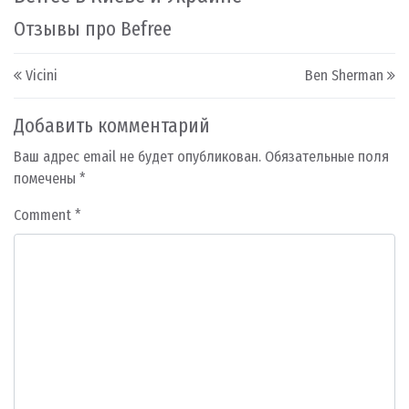
Отзывы про Befree
Post navigation
Vicini
Ben Sherman
Добавить комментарий
Ваш адрес email не будет опубликован.
Обязательные поля
помечены
*
Comment
*