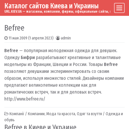
Каталог сайтов Киева и Украины
Skip to content
Main Navigation
URL.KIEV.UA — магазины, компании, фирмы, официальные сайты, мировые бренд
Befree
11 мая 2009
(1 апреля 2023)
admin
Befree
— популярная молодежная одежда для девушек.
Одежду
Бифри
разрабатывают креативные и талантливые
модельеры из Франции, Швеции и России. Товары
Befree
позволяют девушками экспериментировать со своим
образом, используя множество стилей. Дизайнеры компании
предлагают великолепные коллекции как для
романтических встреч, так и для деловых встреч.
http://www.befree.ru/
Компанії / Компании
,
Мода та красота
,
Одяг та взуття / Одежда и
обувь
Befree в Киеве и Украине