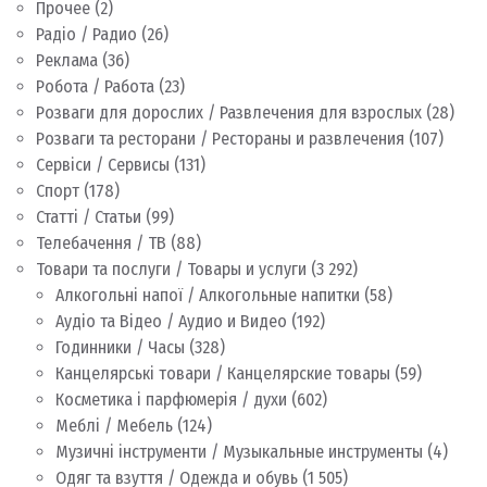
Прочее
(2)
Радіо / Радио
(26)
Реклама
(36)
Робота / Работа
(23)
Розваги для дорослих / Развлечения для взрослых
(28)
Розваги та ресторани / Рестораны и развлечения
(107)
Сервіси / Сервисы
(131)
Спорт
(178)
Статті / Статьи
(99)
Телебачення / ТВ
(88)
Товари та послуги / Товары и услуги
(3 292)
Алкогольні напої / Алкогольные напитки
(58)
Аудіо та Відео / Аудио и Видео
(192)
Годинники / Часы
(328)
Канцелярські товари / Канцелярские товары
(59)
Косметика і парфюмерія / духи
(602)
Меблі / Мебель
(124)
Музичні інструменти / Музыкальные инструменты
(4)
Одяг та взуття / Одежда и обувь
(1 505)