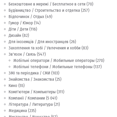
Безкоштовне в мережі / Бесплатное в сети
(70)
Будівництво / Строительство и отделка
(257)
Відпочинок / Отдых
(49)
Гумор / Юмор
(14)
Діти / Дети
(116)
Дизайн
(82)
Для іноземців / Для иностранцев
(26)
Захоплення та хобі / Увлечения и хобби
(83)
Зв'язок / Связь
(547)
Мобільні оператори / Мобильные операторы
(270)
Мобільні телефони / Мобильные телефоны
(137)
ЗМІ та періодика / СМИ
(103)
Знайомства / Знакомства
(25)
Кино
(55)
Комп'ютери / Компьютеры
(311)
Компанії / Компании
(5 041)
Література / Литература
(21)
Медицина
(235)
Мистецтво / Искусство
(57)