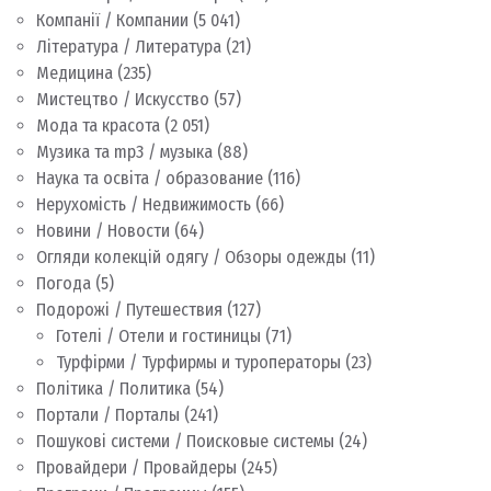
Компанії / Компании
(5 041)
Література / Литература
(21)
Медицина
(235)
Мистецтво / Искусство
(57)
Мода та красота
(2 051)
Музика та mp3 / музыка
(88)
Наука та освіта / образование
(116)
Нерухомість / Недвижимость
(66)
Новини / Новости
(64)
Огляди колекцій одягу / Обзоры одежды
(11)
Погода
(5)
Подорожі / Путешествия
(127)
Готелі / Отели и гостиницы
(71)
Турфірми / Турфирмы и туроператоры
(23)
Політика / Политика
(54)
Портали / Порталы
(241)
Пошукові системи / Поисковые системы
(24)
Провайдери / Провайдеры
(245)