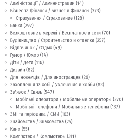
Адміністрації / Администрации
(14)
Бізнес та Фінанси / Бизнес и Финансы
(373)
Страхування / Страхование
(128)
Банки
(297)
Безкоштовне в мережі / Бесплатное в сети
(70)
Будівництво / Строительство и отделка
(257)
Відпочинок / Отдых
(49)
Гумор / Юмор
(14)
Діти / Дети
(116)
Дизайн
(82)
Для іноземців / Для иностранцев
(26)
Захоплення та хобі / Увлечения и хобби
(83)
Зв'язок / Связь
(547)
Мобільні оператори / Мобильные операторы
(270)
Мобільні телефони / Мобильные телефоны
(137)
ЗМІ та періодика / СМИ
(103)
Знайомства / Знакомства
(25)
Кино
(55)
Комп'ютери / Компьютеры
(311)