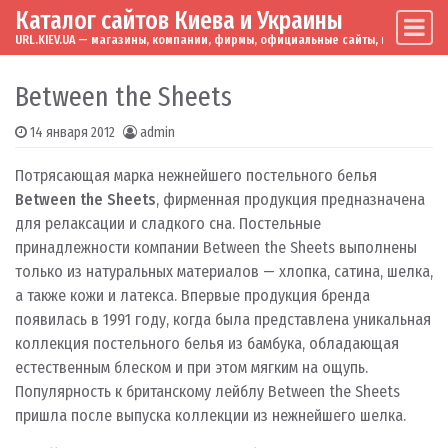
Каталог сайтов Киева и Украины
Skip to content
Main Navigation
URL.KIEV.UA — магазины, компании, фирмы, официальные сайты, мировые бренд
Between the Sheets
14 января 2012
admin
Потрясающая марка нежнейшего постельного белья
Between the Sheets
, фирменная продукция предназначена
для релаксации и сладкого сна. Постельные
принадлежности компании Between the Sheets выполнены
только из натуральных материалов — хлопка, сатина, шелка,
а также кожи и латекса. Впервые продукция бренда
появилась в 1991 году, когда была представлена уникальная
коллекция постельного белья из бамбука, обладающая
естественным блеском и при этом мягким на ощупь.
Популярность к британскому лейблу Between the Sheets
пришла после выпуска коллекции из нежнейшего шелка.