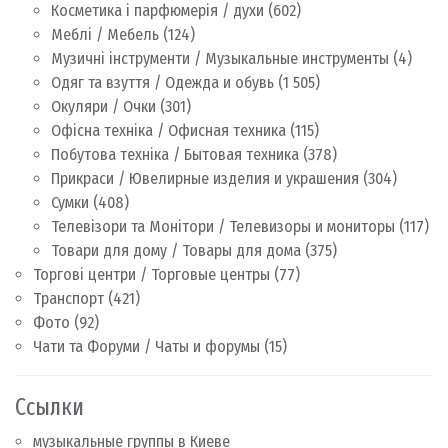
Косметика і парфюмерія / духи
(602)
Меблі / Мебель
(124)
Музичні інструменти / Музыкальные инструменты
(4)
Одяг та взуття / Одежда и обувь
(1 505)
Окуляри / Очки
(301)
Офісна техніка / Офисная техника
(115)
Побутова техніка / Бытовая техника
(378)
Прикраси / Ювелирные изделия и украшения
(304)
Сумки
(408)
Телевізори та Монітори / Телевизоры и мониторы
(117)
Товари для дому / Товары для дома
(375)
Торгові центри / Торговые центры
(77)
Транспорт
(421)
Фото
(92)
Чати та Форуми / Чаты и форумы
(15)
Ссылки
музыкальные группы в Киеве