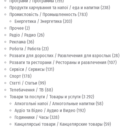
Програми / Программы
(155)
Продукти харчування та напої / еда и напитки
(238)
Промисловість / Промышленность
(783)
Енергетика / Энергетика
(203)
Прочее
(2)
Радіо / Радио
(26)
Реклама
(36)
Робота / Работа
(23)
Розваги для дорослих / Развлечения для взрослых
(28)
Розваги та ресторани / Рестораны и развлечения
(107)
Сервіси / Сервисы
(131)
Спорт
(178)
Статті / Статьи
(99)
Телебачення / ТВ
(88)
Товари та послуги / Товары и услуги
(3 292)
Алкогольні напої / Алкогольные напитки
(58)
Аудіо та Відео / Аудио и Видео
(192)
Годинники / Часы
(328)
Канцелярські товари / Канцелярские товары
(59)