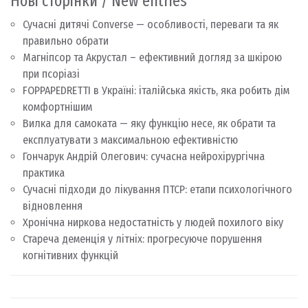
Нові сторінки / New entries
Сучасні дитячі Converse — особливості, переваги та як
правильно обрати
Магніпсор та Акрустал – ефективний догляд за шкірою
при псоріазі
FOPPAPEDRETTI в Україні: італійська якість, яка робить дім
комфортнішим
Вилка для самоката — яку функцію несе, як обрати та
експлуатувати з максимальною ефективністю
Гончарук Андрій Олегович: сучасна нейрохірургічна
практика
Сучасні підходи до лікування ПТСР: етапи психологічного
відновлення
Хронічна ниркова недостатність у людей похилого віку
Стареча деменція у літніх: прогресуюче порушення
когнітивних функцій