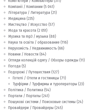
Комп'ютери / Компьютеры
(311)
Компанії / Компании
(5 041)
Література / Литература
(21)
Медицина
(235)
Мистецтво / Искусство
(57)
Мода та красота
(2 051)
Музика та mp3 / музыка
(88)
Наука та освіта / образование
(116)
Нерухомість / Недвижимость
(66)
Новини / Новости
(64)
Огляди колекцій одягу / Обзоры одежды
(11)
Погода
(5)
Подорожі / Путешествия
(127)
Готелі / Отели и гостиницы
(71)
Турфірми / Турфирмы и туроператоры
(23)
Політика / Политика
(54)
Портали / Порталы
(241)
Пошукові системи / Поисковые системы
(24)
Провайдери / Провайдеры
(245)