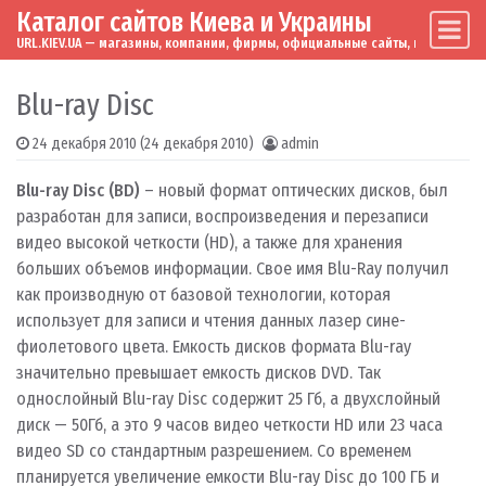
Каталог сайтов Киева и Украины
Skip to content
Main Navigation
URL.KIEV.UA — магазины, компании, фирмы, официальные сайты, мировые бренд
Blu-ray Disc
24 декабря 2010
(24 декабря 2010)
admin
Blu-ray Disc (BD)
– новый формат оптических дисков, был
разработан для записи, воспроизведения и перезаписи
видео высокой четкости (HD), а также для хранения
больших объемов информации. Свое имя Blu-Ray получил
как производную от базовой технологии, которая
использует для записи и чтения данных лазер сине-
фиолетового цвета. Емкость дисков формата Blu-ray
значительно превышает емкость дисков DVD. Так
однослойный Blu-ray Disc содержит 25 Гб, а двухслойный
диск — 50Гб, а это 9 часов видео четкости HD или 23 часа
видео SD со стандартным разрешением. Со временем
планируется увеличение емкости Blu-ray Disc до 100 ГБ и