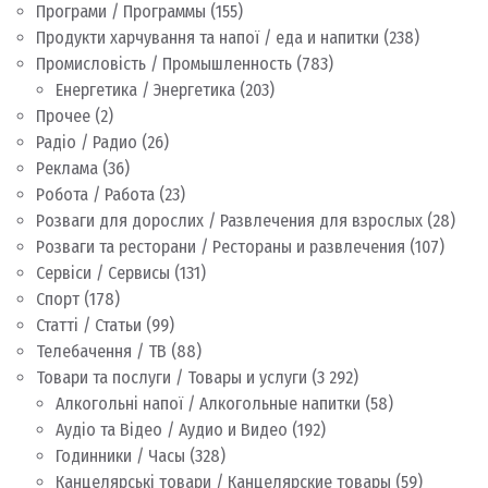
Програми / Программы
(155)
Продукти харчування та напої / еда и напитки
(238)
Промисловість / Промышленность
(783)
Енергетика / Энергетика
(203)
Прочее
(2)
Радіо / Радио
(26)
Реклама
(36)
Робота / Работа
(23)
Розваги для дорослих / Развлечения для взрослых
(28)
Розваги та ресторани / Рестораны и развлечения
(107)
Сервіси / Сервисы
(131)
Спорт
(178)
Статті / Статьи
(99)
Телебачення / ТВ
(88)
Товари та послуги / Товары и услуги
(3 292)
Алкогольні напої / Алкогольные напитки
(58)
Аудіо та Відео / Аудио и Видео
(192)
Годинники / Часы
(328)
Канцелярські товари / Канцелярские товары
(59)