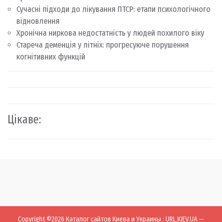
Сучасні підходи до лікування ПТСР: етапи психологічного
відновлення
Хронічна ниркова недостатність у людей похилого віку
Стареча деменція у літніх: прогресуюче порушення
когнітивних функцій
Цікаве:
Copyright ©2026
Каталог сайтов Киева и Украины
:
URL.KIEV.UA —