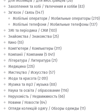
Для іноземців / Для иностранцев
(26)
Захоплення та хобі / Увлечения и хобби
(83)
Зв'язок / Связь
(547)
Мобільні оператори / Мобильные операторы
(270)
Мобільні телефони / Мобильные телефоны
(137)
ЗМІ та періодика / СМИ
(103)
Знайомства / Знакомства
(25)
Кино
(55)
Комп'ютери / Компьютеры
(311)
Компанії / Компании
(5 041)
Література / Литература
(21)
Медицина
(235)
Мистецтво / Искусство
(57)
Мода та красота
(2 051)
Музика та mp3 / музыка
(88)
Наука та освіта / образование
(116)
Нерухомість / Недвижимость
(66)
Новини / Новости
(64)
Огляди колекцій одягу / Обзоры одежды
(11)