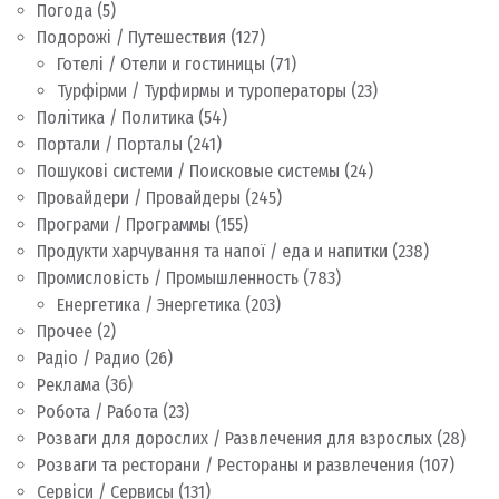
Погода
(5)
Подорожі / Путешествия
(127)
Готелі / Отели и гостиницы
(71)
Турфірми / Турфирмы и туроператоры
(23)
Політика / Политика
(54)
Портали / Порталы
(241)
Пошукові системи / Поисковые системы
(24)
Провайдери / Провайдеры
(245)
Програми / Программы
(155)
Продукти харчування та напої / еда и напитки
(238)
Промисловість / Промышленность
(783)
Енергетика / Энергетика
(203)
Прочее
(2)
Радіо / Радио
(26)
Реклама
(36)
Робота / Работа
(23)
Розваги для дорослих / Развлечения для взрослых
(28)
Розваги та ресторани / Рестораны и развлечения
(107)
Сервіси / Сервисы
(131)