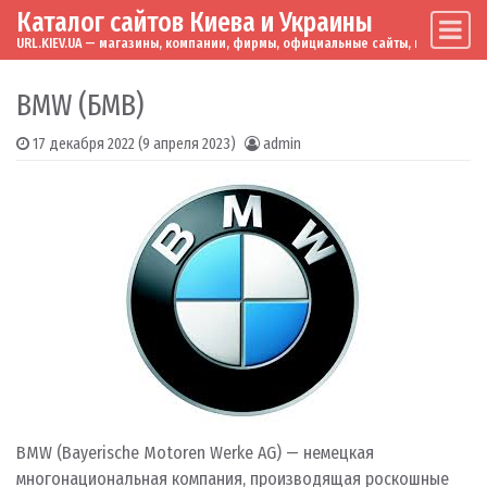
Каталог сайтов Киева и Украины
Skip to content
Main Navigation
URL.KIEV.UA — магазины, компании, фирмы, официальные сайты, мировые бренд
BMW (БМВ)
17 декабря 2022
(9 апреля 2023)
admin
BMW (Bayerische Motoren Werke AG) — немецкая
многонациональная компания, производящая роскошные