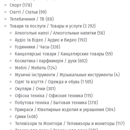
Спорт
(178)
Статті / Статьи
(99)
Телебачення / ТВ
(88)
Товари та послуги / Товары и услуги
(3 292)
Алкогольні напої / Алкогольные напитки
(58)
Аудіо та Відео / Аудио и Видео
(192)
Годинники / Часы
(328)
Канцелярські товари / Канцелярские товары
(59)
Косметика і парфюмерія / духи
(602)
Меблі / Мебель
(124)
Музичні інструменти / Музыкальные инструменты
(4)
Одяг та взуття / Одежда и обувь
(1 505)
Окуляри / Очки
(301)
Офісна техніка / Офисная техника
(115)
Побутова техніка / Бытовая техника
(378)
Прикраси / Ювелирные изделия и украшения
(304)
Сумки
(408)
Телевізори та Монітори / Телевизоры и мониторы
(117)