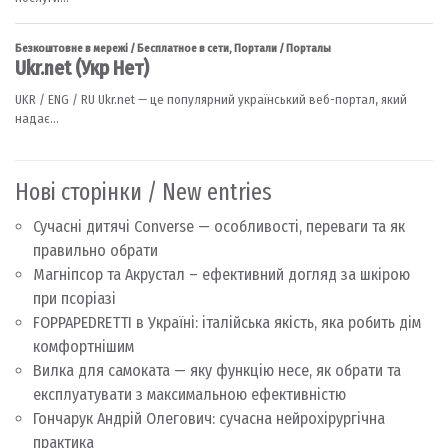
Нові сторінки / New entries
Сучасні дитячі Converse — особливості, переваги та як
правильно обрати
Магніпсор та Акрустал – ефективний догляд за шкірою
при псоріазі
FOPPAPEDRETTI в Україні: італійська якість, яка робить дім
комфортнішим
Вилка для самоката — яку функцію несе, як обрати та
експлуатувати з максимальною ефективністю
Гончарук Андрій Олегович: сучасна нейрохірургічна
практика