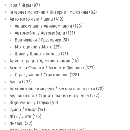
Ігри / Игры
(97)
Інтернет магазини / Интернет-магазины
(82)
Авто мото авіа / авиа
(419)
Авіакомпанії / Авиакомпании
(128)
Автомобілі / Автомобили
(153)
Вантажівки / Грузовики
(51)
Мотоцикли / Мото
(25)
Шини / Шины и колеса
(23)
Адміністрації / Администрации
(14)
Бізнес та Фінанси / Бизнес и Финансы
(373)
Страхування / Страхование
(128)
Банки
(297)
Безкоштовне в мережі / Бесплатное в сети
(70)
Будівництво / Строительство и отделка
(257)
Відпочинок / Отдых
(49)
Гумор / Юмор
(14)
Діти / Дети
(116)
Дизайн
(82)