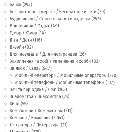
Банки
(297)
Безкоштовне в мережі / Бесплатное в сети
(70)
Будівництво / Строительство и отделка
(257)
Відпочинок / Отдых
(49)
Гумор / Юмор
(14)
Діти / Дети
(116)
Дизайн
(82)
Для іноземців / Для иностранцев
(26)
Захоплення та хобі / Увлечения и хобби
(83)
Зв'язок / Связь
(547)
Мобільні оператори / Мобильные операторы
(270)
Мобільні телефони / Мобильные телефоны
(137)
ЗМІ та періодика / СМИ
(103)
Знайомства / Знакомства
(25)
Кино
(55)
Комп'ютери / Компьютеры
(311)
Компанії / Компании
(5 041)
Література / Литература
(21)
Медицина
(235)