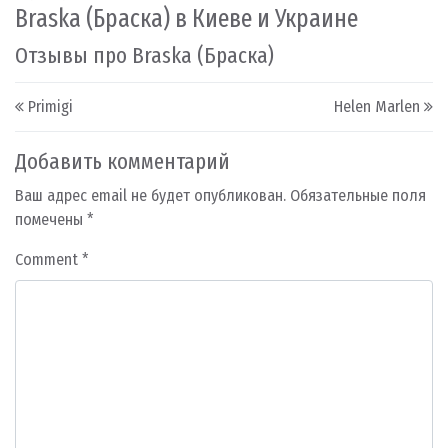
Braska (Браска) в Киеве и Украине
Отзывы про Braska (Браска)
Post navigation
Primigi
Helen Marlen
Добавить комментарий
Ваш адрес email не будет опубликован.
Обязательные поля
помечены
*
Comment
*