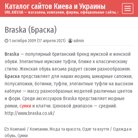
Каталог сайтов Киева и Украины
Skip to content
Main Navigation
URL.KIEV.UA — магазины, компании, фирмы, официальные сайты, мировые бренд
Braska (Браска)
1 октября 2009
(17 апреля 2021)
admin
Braska
— популярный британский бренд мужской и женской
обуви. Элегантные мужские туфли, ближе к классическому
стилю. Женская обувь весьма радует своим разнообразием.
Браска
представляет для наших модниц шикарные сапожки,
полусапожки, ботинки, туфли, элегантные туфли на высоком
каблуке — массу разнообразных моделей различных цветов
и форм. Среди аксессуаров Braska представляет модные
ремни,
сумки
и клатчи. Ценовой диапазон — средний.
http://www.braska.co.uk/
Компанії / Компании
,
Мода та красота
,
Одяг та взуття / Одежда и
обувь
,
Сумки