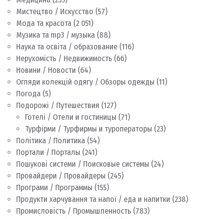
Мистецтво / Искусство
(57)
Мода та красота
(2 051)
Музика та mp3 / музыка
(88)
Наука та освіта / образование
(116)
Нерухомість / Недвижимость
(66)
Новини / Новости
(64)
Огляди колекцій одягу / Обзоры одежды
(11)
Погода
(5)
Подорожі / Путешествия
(127)
Готелі / Отели и гостиницы
(71)
Турфірми / Турфирмы и туроператоры
(23)
Політика / Политика
(54)
Портали / Порталы
(241)
Пошукові системи / Поисковые системы
(24)
Провайдери / Провайдеры
(245)
Програми / Программы
(155)
Продукти харчування та напої / еда и напитки
(238)
Промисловість / Промышленность
(783)