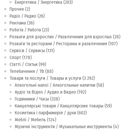
Енергетика / Энергетика
(203)
Прочее
(2)
Радіо / Радио
(26)
Реклама
(36)
Робота / Работа
(23)
Розваги для дорослих / Развлечения для взрослых
(28)
Розваги та ресторани / Рестораны и развлечения
(107)
Сервіси / Сервисы
(131)
Спорт
(178)
Статті / Статьи
(99)
Телебачення / ТВ
(88)
Товари та послуги / Товары и услуги
(3 292)
Алкогольні напої / Алкогольные напитки
(58)
Аудіо та Відео / Аудио и Видео
(192)
Годинники / Часы
(328)
Канцелярські товари / Канцелярские товары
(59)
Косметика і парфюмерія / духи
(602)
Меблі / Мебель
(124)
Музичні інструменти / Музыкальные инструменты
(4)