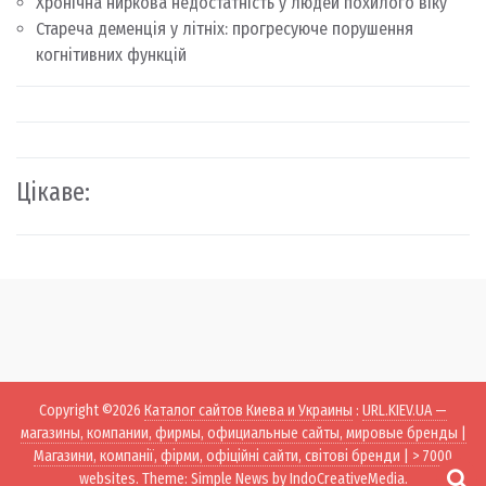
Хронічна ниркова недостатність у людей похилого віку
Стареча деменція у літніх: прогресуюче порушення
когнітивних функцій
Цікаве:
Copyright ©2026
Каталог сайтов Киева и Украины
:
URL.KIEV.UA —
магазины, компании, фирмы, официальные сайты, мировые бренды |
Магазини, компанії, фірми, офіційні сайти, світові бренди | > 7000
websites
. Theme: Simple News by
IndoCreativeMedia
.