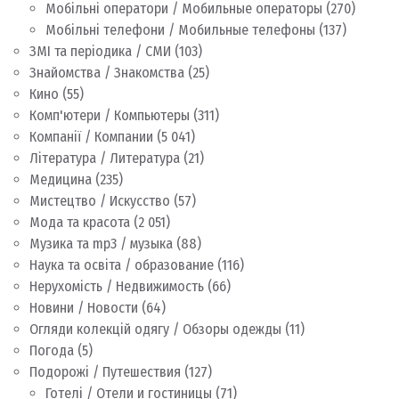
Мобільні оператори / Мобильные операторы
(270)
Мобільні телефони / Мобильные телефоны
(137)
ЗМІ та періодика / СМИ
(103)
Знайомства / Знакомства
(25)
Кино
(55)
Комп'ютери / Компьютеры
(311)
Компанії / Компании
(5 041)
Література / Литература
(21)
Медицина
(235)
Мистецтво / Искусство
(57)
Мода та красота
(2 051)
Музика та mp3 / музыка
(88)
Наука та освіта / образование
(116)
Нерухомість / Недвижимость
(66)
Новини / Новости
(64)
Огляди колекцій одягу / Обзоры одежды
(11)
Погода
(5)
Подорожі / Путешествия
(127)
Готелі / Отели и гостиницы
(71)