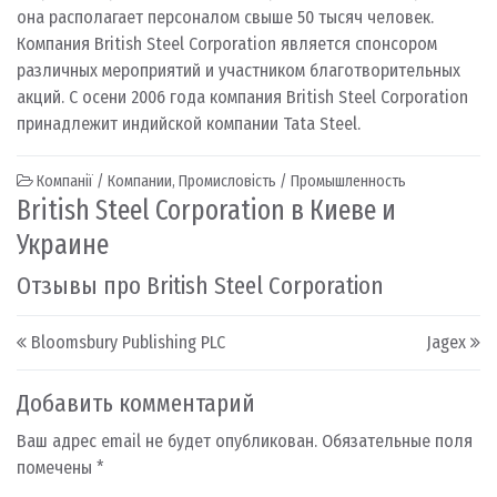
она располагает персоналом свыше 50 тысяч человек.
Компания British Steel Corporation является спонсором
различных мероприятий и участником благотворительных
акций. С осени 2006 года компания British Steel Corporation
принадлежит индийской компании Tata Steel.
Компанії / Компании
,
Промисловість / Промышленность
British Steel Corporation в Киеве и
Украине
Отзывы про British Steel Corporation
Post navigation
Bloomsbury Publishing PLC
Jagex
Добавить комментарий
Ваш адрес email не будет опубликован.
Обязательные поля
помечены
*