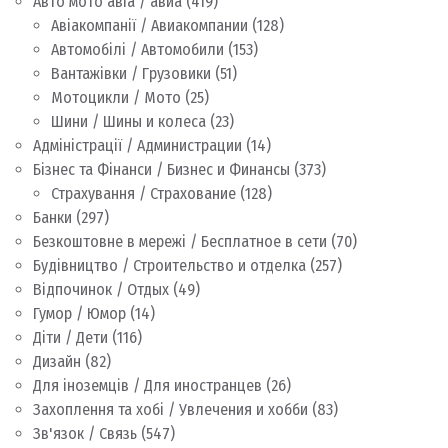
Авто мото авіа / авиа
(419)
Авіакомпанії / Авиакомпании
(128)
Автомобілі / Автомобили
(153)
Вантажівки / Грузовики
(51)
Мотоцикли / Мото
(25)
Шини / Шины и колеса
(23)
Адміністрації / Администрации
(14)
Бізнес та Фінанси / Бизнес и Финансы
(373)
Страхування / Страхование
(128)
Банки
(297)
Безкоштовне в мережі / Бесплатное в сети
(70)
Будівництво / Строительство и отделка
(257)
Відпочинок / Отдых
(49)
Гумор / Юмор
(14)
Діти / Дети
(116)
Дизайн
(82)
Для іноземців / Для иностранцев
(26)
Захоплення та хобі / Увлечения и хобби
(83)
Зв'язок / Связь
(547)