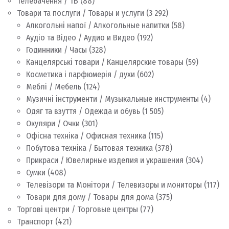
Телебачення / ТВ
(88)
Товари та послуги / Товары и услуги
(3 292)
Алкогольні напої / Алкогольные напитки
(58)
Аудіо та Відео / Аудио и Видео
(192)
Годинники / Часы
(328)
Канцелярські товари / Канцелярские товары
(59)
Косметика і парфюмерія / духи
(602)
Меблі / Мебель
(124)
Музичні інструменти / Музыкальные инструменты
(4)
Одяг та взуття / Одежда и обувь
(1 505)
Окуляри / Очки
(301)
Офісна техніка / Офисная техника
(115)
Побутова техніка / Бытовая техника
(378)
Прикраси / Ювелирные изделия и украшения
(304)
Сумки
(408)
Телевізори та Монітори / Телевизоры и мониторы
(117)
Товари для дому / Товары для дома
(375)
Торгові центри / Торговые центры
(77)
Транспорт
(421)