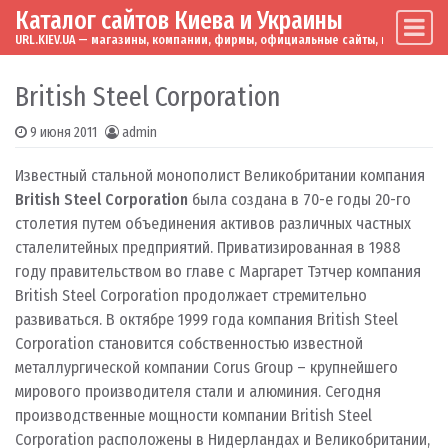
Каталог сайтов Киева и Украины
Skip to content
Main Navigation
URL.KIEV.UA — магазины, компании, фирмы, официальные сайты, мировые бренд
British Steel Corporation
9 июня 2011
admin
Известный стальной монополист Великобритании компания
British Steel Corporation
была создана в 70-е годы 20-го
столетия путем объединения активов различных частных
сталелитейных предприятий. Приватизированная в 1988
году правительством во главе с Маргарет Тэтчер компания
British Steel Corporation продолжает стремительно
развиваться. В октябре 1999 года компания British Steel
Corporation становится собственностью известной
металлургической компании Corus Group – крупнейшего
мирового производителя стали и алюминия. Сегодня
производственные мощности компании British Steel
Corporation расположены в Нидерландах и Великобритании,