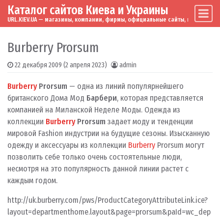
Каталог сайтов Киева и Украины
Skip to content
Main Navigation
URL.KIEV.UA — магазины, компании, фирмы, официальные сайты, мировые бренд
Burberry Prorsum
22 декабря 2009
(2 апреля 2023)
admin
Burberry
Prorsum
— одна из линий популярнейшего
британского Дома Мод
Барбери
, которая представляется
компанией на Миланской Неделе Моды. Одежда из
коллекции
Burberry
Prorsum
задает моду и тенденции
мировой Fashion индустрии на будущие сезоны. Изысканную
одежду и аксессуары из коллекции
Burberry
Prorsum могут
позволить себе только очень состоятельные люди,
несмотря на это популярность данной линии растет с
каждым годом.
http://uk.burberry.com/pws/ProductCategoryAttributeLink.ice?
layout=departmenthome.layout&page=prorsum&paId=wc_dep