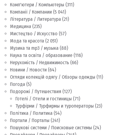
Комп'ютери / Компьютеры
(311)
Компанії / Компании
(5 041)
Література / Литература
(21)
Медицина
(235)
Мистецтво / Искусство
(57)
Мода та красота
(2 051)
Музика та mp3 / музыка
(88)
Наука та освіта / образование
(116)
Нерухомість / Недвижимость
(66)
Новини / Новости
(64)
Огляди колекцій одягу / Обзоры одежды
(11)
Погода
(5)
Подорожі / Путешествия
(127)
Готелі / Отели и гостиницы
(71)
Турфірми / Турфирмы и туроператоры
(23)
Політика / Политика
(54)
Портали / Порталы
(241)
Пошукові системи / Поисковые системы
(24)
Провайдери / Провайдеры
(245)