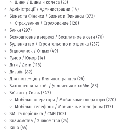
Шини / Шины и колеса
(23)
Адміністрації / Администрации
(14)
Бізнес та Фінанси / Бизнес и Финансы
(373)
Страхування / Страхование
(128)
Банки
(297)
Безкоштовне в мережі / Бесплатное в сети
(70)
Будівництво / Строительство и отделка
(257)
Відпочинок / Отдых
(49)
Гумор / Юмор
(14)
Діти / Дети
(116)
Дизайн
(82)
Для іноземців / Для иностранцев
(26)
Захоплення та хобі / Увлечения и хобби
(83)
Зв'язок / Связь
(547)
Мобільні оператори / Мобильные операторы
(270)
Мобільні телефони / Мобильные телефоны
(137)
ЗМІ та періодика / СМИ
(103)
Знайомства / Знакомства
(25)
Кино
(55)