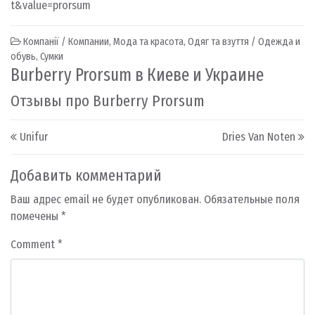
t&value=prorsum
Компанії / Компании
,
Мода та красота
,
Одяг та взуття / Одежда и
обувь
,
Сумки
Burberry Prorsum в Киеве и Украине
Отзывы про Burberry Prorsum
Post navigation
Unifur
Dries Van Noten
Добавить комментарий
Ваш адрес email не будет опубликован.
Обязательные поля
помечены
*
Comment
*