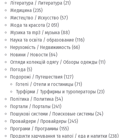
Література / Литература
(21)
Медицина
(235)
Мистецтво / Искусство
(57)
Мода та красота
(2 051)
Музика та mp3 / музыка
(88)
Наука та освіта / образование
(116)
Нерухомість / Недвижимость
(66)
Новини / Новости
(64)
Огляди колекцій одягу / Обзоры одежды
(11)
Погода
(5)
Подорожі / Путешествия
(127)
Готелі / Отели и гостиницы
(71)
Турфірми / Турфирмы и туроператоры
(23)
Політика / Политика
(54)
Портали / Порталы
(241)
Пошукові системи / Поисковые системы
(24)
Провайдери / Провайдеры
(245)
Програми / Программы
(155)
Продукти харчування та напої / еда и напитки
(238)