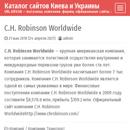
Каталог сайтов Киева и Украины
Skip to content
Main Navigation
URL.KIEV.UA — магазины, компании, фирмы, официальные сайты, мировые бренд
C.H. Robinson Worldwide
21 мая 2010
(24 апреля 2021)
admin
C.H. Robinson Worldwide
— крупная американская компания,
которая занимается логистикой осуществляя внутренние и
международные перевозки грузов уже более ста лет.
Компания C.H. Robinson Worldwide насчитывает более 7 тыс
сотрудников. Компания C.H. Robinson Worldwide является
одной из самых уважаемых в мире. Финансовые
поступления компании C.H. Robinson Worldwide в 2009 году
составили $8,578.6 млн, прибыль $359.2 млн. Официальный
сайт компании C.H. Robinson
Worldwide
http://www.chrobinson.com/
Компанії / Компании
,
Транспорт