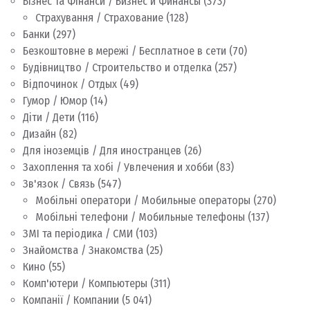
Бізнес та Фінанси / Бизнес и Финансы
(373)
Страхування / Страхование
(128)
Банки
(297)
Безкоштовне в мережі / Бесплатное в сети
(70)
Будівництво / Строительство и отделка
(257)
Відпочинок / Отдых
(49)
Гумор / Юмор
(14)
Діти / Дети
(116)
Дизайн
(82)
Для іноземців / Для иностранцев
(26)
Захоплення та хобі / Увлечения и хобби
(83)
Зв'язок / Связь
(547)
Мобільні оператори / Мобильные операторы
(270)
Мобільні телефони / Мобильные телефоны
(137)
ЗМІ та періодика / СМИ
(103)
Знайомства / Знакомства
(25)
Кино
(55)
Комп'ютери / Компьютеры
(311)
Компанії / Компании
(5 041)