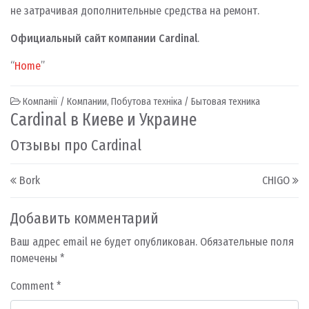
не затрачивая дополнительные средства на ремонт.
Официальный сайт компании Cardinal
.
Home
Компанії / Компании
,
Побутова техніка / Бытовая техника
Cardinal в Киеве и Украине
Отзывы про Cardinal
Post navigation
Bork
CHIGO
Добавить комментарий
Ваш адрес email не будет опубликован.
Обязательные поля
помечены
*
Comment
*