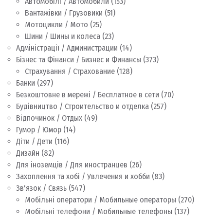
Автомобілі / Автомобили
(153)
Вантажівки / Грузовики
(51)
Мотоцикли / Мото
(25)
Шини / Шины и колеса
(23)
Адміністрації / Администрации
(14)
Бізнес та Фінанси / Бизнес и Финансы
(373)
Страхування / Страхование
(128)
Банки
(297)
Безкоштовне в мережі / Бесплатное в сети
(70)
Будівництво / Строительство и отделка
(257)
Відпочинок / Отдых
(49)
Гумор / Юмор
(14)
Діти / Дети
(116)
Дизайн
(82)
Для іноземців / Для иностранцев
(26)
Захоплення та хобі / Увлечения и хобби
(83)
Зв'язок / Связь
(547)
Мобільні оператори / Мобильные операторы
(270)
Мобільні телефони / Мобильные телефоны
(137)