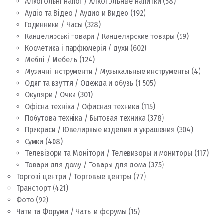
Алкогольні напої / Алкогольные напитки
(58)
Аудіо та Відео / Аудио и Видео
(192)
Годинники / Часы
(328)
Канцелярські товари / Канцелярские товары
(59)
Косметика і парфюмерія / духи
(602)
Меблі / Мебель
(124)
Музичні інструменти / Музыкальные инструменты
(4)
Одяг та взуття / Одежда и обувь
(1 505)
Окуляри / Очки
(301)
Офісна техніка / Офисная техника
(115)
Побутова техніка / Бытовая техника
(378)
Прикраси / Ювелирные изделия и украшения
(304)
Сумки
(408)
Телевізори та Монітори / Телевизоры и мониторы
(117)
Товари для дому / Товары для дома
(375)
Торгові центри / Торговые центры
(77)
Транспорт
(421)
Фото
(92)
Чати та Форуми / Чаты и форумы
(15)