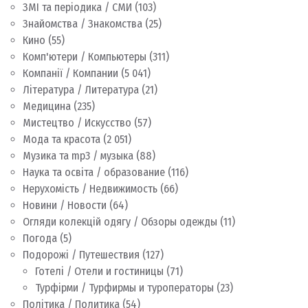
ЗМІ та періодика / СМИ
(103)
Знайомства / Знакомства
(25)
Кино
(55)
Комп'ютери / Компьютеры
(311)
Компанії / Компании
(5 041)
Література / Литература
(21)
Медицина
(235)
Мистецтво / Искусство
(57)
Мода та красота
(2 051)
Музика та mp3 / музыка
(88)
Наука та освіта / образование
(116)
Нерухомість / Недвижимость
(66)
Новини / Новости
(64)
Огляди колекцій одягу / Обзоры одежды
(11)
Погода
(5)
Подорожі / Путешествия
(127)
Готелі / Отели и гостиницы
(71)
Турфірми / Турфирмы и туроператоры
(23)
Політика / Политика
(54)