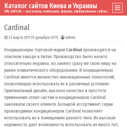
Каталог сайтов Киева и Украины
Skip to content
Main Navigation
URL.KIEV.UA — магазины, компании, фирмы, официальные сайты, мировые бренд
Cardinal
23 марта 2011
(9 декабря 2011)
admin
Кондиционеры торговой марки
Cardinal
производятся на
опытном заводе в Китае. Производство было начато
относительно недавно, но заняло сразу же свою нишу на
рынке климатического оборудования. В кондиционерах
Cardinal имеется множество инновационных технологий,
позволяющих использовать их в различных условиях.
Оригинальный дизайн, высокое качество и простота
применения сплит-систем и кондиционеров Cardinal
завоевали своего клиента.
Большой ассортимент серии
производимых кондиционеров Cardinal позволяет
использовать их в помещениях разного типа. Их высокая
надежность дает возможность использовать их много лет,