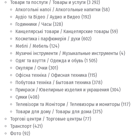
Товари та послуги / Товары и услуги
(3 292)
Алкогольні напої / Алкогольные напитки
(58)
Аудіо та Відео / Аудио и Видео
(192)
Годинники / Часы
(328)
Канцелярські товари / Канцелярские товары
(59)
Косметика і парфюмерія / духи
(602)
Меблі / Мебель
(124)
Музичні інструменти / Музыкальные инструменты
(4)
Одяг та взуття / Одежда и обувь
(1 505)
Окуляри / Очки
(301)
Офісна техніка / Офисная техника
(115)
Побутова техніка / Бытовая техника
(378)
Прикраси / Ювелирные изделия и украшения
(304)
Сумки
(408)
Телевізори та Монітори / Телевизоры и мониторы
(117)
Товари для дому / Товары для дома
(375)
Торгові центри / Торговые центры
(77)
Транспорт
(421)
Фото
(92)