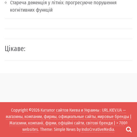
Стареча деменція у літніх: прогресуюче порушення
когнітивних функцій
Цікаве:
Copyright ©2026
Каталог сайтов Киева и Украины
:
URL.KIEV.UA —
магазины, компании, фирмы, официальные сайты, мировые бренды |
Магазини, компанії, фірми, офіційні сайти, світові бренди | > 7000
websites
. Theme: Simple News by
IndoCreativeMedia
.