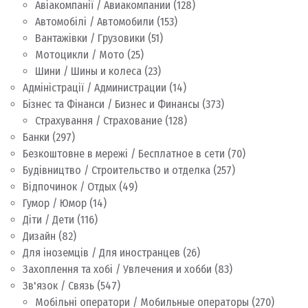
Авіакомпанії / Авиакомпании
(128)
Автомобілі / Автомобили
(153)
Вантажівки / Грузовики
(51)
Мотоцикли / Мото
(25)
Шини / Шины и колеса
(23)
Адміністрації / Администрации
(14)
Бізнес та Фінанси / Бизнес и Финансы
(373)
Страхування / Страхование
(128)
Банки
(297)
Безкоштовне в мережі / Бесплатное в сети
(70)
Будівництво / Строительство и отделка
(257)
Відпочинок / Отдых
(49)
Гумор / Юмор
(14)
Діти / Дети
(116)
Дизайн
(82)
Для іноземців / Для иностранцев
(26)
Захоплення та хобі / Увлечения и хобби
(83)
Зв'язок / Связь
(547)
Мобільні оператори / Мобильные операторы
(270)