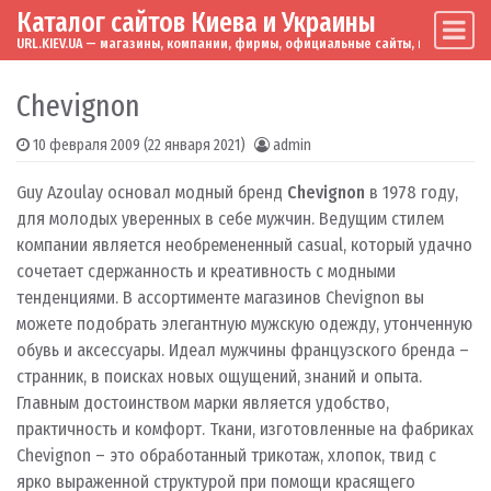
Каталог сайтов Киева и Украины
Skip to content
Main Navigation
URL.KIEV.UA — магазины, компании, фирмы, официальные сайты, мировые бренд
Chevignon
10 февраля 2009
(22 января 2021)
admin
Guy Azoulay основал модный бренд
Chevignon
в 1978 году,
для молодых уверенных в себе мужчин. Ведущим стилем
компании является необремененный casual, который удачно
сочетает сдержанность и креативность с модными
тенденциями. В ассортименте магазинов Chevignon вы
можете подобрать элегантную мужскую одежду, утонченную
обувь и аксессуары. Идеал мужчины французского бренда –
странник, в поисках новых ощущений, знаний и опыта.
Главным достоинством марки является удобство,
практичность и комфорт.
Ткани, изготовленные на фабриках
Chevignon – это обработанный трикотаж, хлопок, твид с
ярко выраженной структурой при помощи красящего