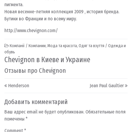
пигмента.
Новая весенне-летняя коллекция 2009 , история бренда.
Бутики во Франции и по всему миру.
http://www.chevignon.com/
Компанії / Компании
,
Мода та красота
,
Одяг та взуття / Одежда и
обувь
Chevignon в Киеве и Украине
Отзывы про Chevignon
Post navigation
Henderson
Jean Paul Gaultier
Добавить комментарий
Ваш адрес email не будет опубликован.
Обязательные поля
помечены
*
Comment
*