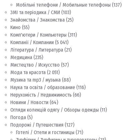
Мобільні телефони / Мобильные телефоны
(137)
ЗМІ та періодика / СМИ
(103)
Знайомства / Знакомства
(25)
Кино
(55)
Комп'ютери / Компьютеры
(311)
Компанії / Компании
(5 041)
Література / Литература
(21)
Медицина
(235)
Мистецтво / Искусство
(57)
Мода та красота
(2 051)
Музика та mp3 / музыка
(88)
Наука та освіта / образование
(116)
Нерухомість / Недвижимость
(66)
Новини / Новости
(64)
Огляди колекцій одягу / Обзоры одежды
(11)
Погода
(5)
Подорожі / Путешествия
(127)
Готелі / Отели и гостиницы
(71)
Турфірми / Турфирмы и туроператоры
(23)