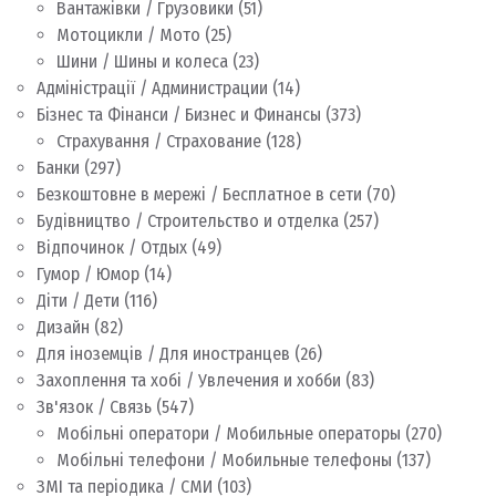
Вантажівки / Грузовики
(51)
Мотоцикли / Мото
(25)
Шини / Шины и колеса
(23)
Адміністрації / Администрации
(14)
Бізнес та Фінанси / Бизнес и Финансы
(373)
Страхування / Страхование
(128)
Банки
(297)
Безкоштовне в мережі / Бесплатное в сети
(70)
Будівництво / Строительство и отделка
(257)
Відпочинок / Отдых
(49)
Гумор / Юмор
(14)
Діти / Дети
(116)
Дизайн
(82)
Для іноземців / Для иностранцев
(26)
Захоплення та хобі / Увлечения и хобби
(83)
Зв'язок / Связь
(547)
Мобільні оператори / Мобильные операторы
(270)
Мобільні телефони / Мобильные телефоны
(137)
ЗМІ та періодика / СМИ
(103)