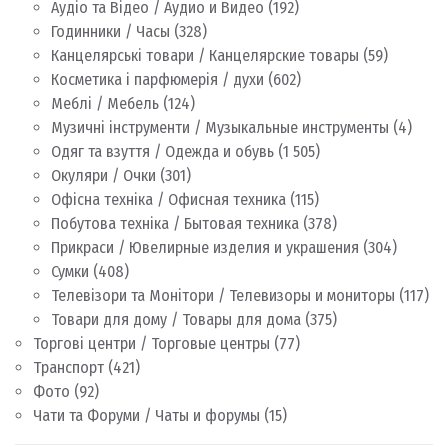
Аудіо та Відео / Аудио и Видео
(192)
Годинники / Часы
(328)
Канцелярські товари / Канцелярские товары
(59)
Косметика і парфюмерія / духи
(602)
Меблі / Мебель
(124)
Музичні інструменти / Музыкальные инструменты
(4)
Одяг та взуття / Одежда и обувь
(1 505)
Окуляри / Очки
(301)
Офісна техніка / Офисная техника
(115)
Побутова техніка / Бытовая техника
(378)
Прикраси / Ювелирные изделия и украшения
(304)
Сумки
(408)
Телевізори та Монітори / Телевизоры и мониторы
(117)
Товари для дому / Товары для дома
(375)
Торгові центри / Торговые центры
(77)
Транспорт
(421)
Фото
(92)
Чати та Форуми / Чаты и форумы
(15)