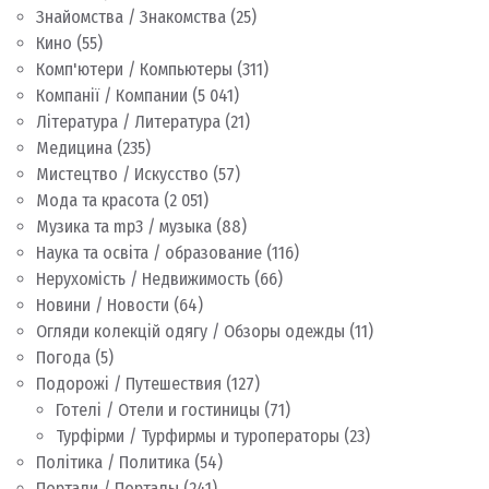
Знайомства / Знакомства
(25)
Кино
(55)
Комп'ютери / Компьютеры
(311)
Компанії / Компании
(5 041)
Література / Литература
(21)
Медицина
(235)
Мистецтво / Искусство
(57)
Мода та красота
(2 051)
Музика та mp3 / музыка
(88)
Наука та освіта / образование
(116)
Нерухомість / Недвижимость
(66)
Новини / Новости
(64)
Огляди колекцій одягу / Обзоры одежды
(11)
Погода
(5)
Подорожі / Путешествия
(127)
Готелі / Отели и гостиницы
(71)
Турфірми / Турфирмы и туроператоры
(23)
Політика / Политика
(54)
Портали / Порталы
(241)