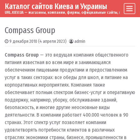
Каталог сайтов Киева и Украины
Skip to content
Main Navigation
URL.KIEV.UA — магазины, компании, фирмы, официальные сайты, мировые бренд
Compass Group
9 декабря 2010
(4 апреля 2023)
admin
Compass Group
— это ведущая компания общественного
питания известная во всем мире и занимающаяся
обеспечением пищевыми продуктами и предоставлением
услуг в таких секторах: все обеды для школ, и питание на
корпоративных мероприятиях. Компания также
обеспечивает полным спектром бизнес-услуг и оперативную
поддержку, например, уборку, обслуживание зданий,
безопасность, и многие другие неосновные виды
деятельности. В компании работает 400.000 человек в 90
странах.
Этот спектр услуг позволяет компании
удовлетворять потребности клиентов в различных
отраслях экономики страны, бизнесе, промышленности в