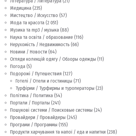
Література / Литература
(21)
Медицина
(235)
Мистецтво / Искусство
(57)
Мода та красота
(2 051)
Музика та mp3 / музыка
(88)
Наука та освіта / образование
(116)
Нерухомість / Недвижимость
(66)
Новини / Новости
(64)
Огляди колекцій одягу / Обзоры одежды
(11)
Погода
(5)
Подорожі / Путешествия
(127)
Готелі / Отели и гостиницы
(71)
Турфірми / Турфирмы и туроператоры
(23)
Політика / Политика
(54)
Портали / Порталы
(241)
Пошукові системи / Поисковые системы
(24)
Провайдери / Провайдеры
(245)
Програми / Программы
(155)
Продукти харчування та напої / еда и напитки
(238)