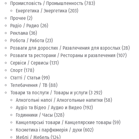
Промисловість / Промышленность
(783)
Енергетика / Энергетика
(203)
Прочее
(2)
Радіо / Радио
(26)
Реклама
(36)
Робота / Работа
(23)
Розваги для дорослих / Развлечения для взрослых
(28)
Розваги та ресторани / Рестораны и развлечения
(107)
Сервіси / Сервисы
(131)
Спорт
(178)
Статті / Статьи
(99)
Телебачення / ТВ
(88)
Товари та послуги / Товары и услуги
(3 292)
Алкогольні напої / Алкогольные напитки
(58)
Аудіо та Відео / Аудио и Видео
(192)
Годинники / Часы
(328)
Канцелярські товари / Канцелярские товары
(59)
Косметика і парфюмерія / духи
(602)
Меблі / Мебель
(124)