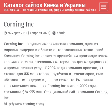
Каталог сайтов Киева и Украины
Skip to content
Main Navigation
URL.KIEV.UA — магазины, компании, фирмы, официальные сайты, мировые бренд
Corning Inc
26 марта 2010
(3 апреля 2023)
admin
Corning Inc
— крупная американская компания, один из
мировых лидеров в области оптоволоконных технологий.
Компания Corning Inc является крупнейшим производителем
керамики, стекла, стеклянных материалов для медицинских
и промышленных услуг. С 2004 года компания производит
стекло для ЖК мониторов, ноутбуков и телевизоров, став
абсолютным лидером в данном сегменте. Рыночная
капитализация компании Corning Inc в июне 2009 года
составила $24 955 млн. Официальный сайт компании Corning
Inc
http://www.corning.com/