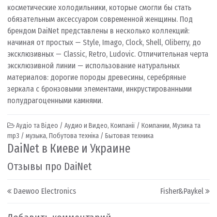
косметические холодильники, которые смогли бы стать
обязательным аксессуаром современной женщины.
Под
брендом DaiNet представлены в несколько коллекций:
начиная от простых — Style, Imago, Clock, Shell, Oliberry, до
эксклюзивных — Classic, Retro, Ludovic. Отличительная черта
эксклюзивной линии — использование натуральных
материалов: дорогие породы древесины, серебряные
зеркала с бронзовыми элементами, инкрустированными
полудрагоценными камнями.
Аудіо та Відео / Аудио и Видео
,
Компанії / Компании
,
Музика та
mp3 / музыка
,
Побутова техніка / Бытовая техника
DaiNet в Киеве и Украине
Отзывы про DaiNet
Post navigation
Daewoo Electronics
Fisher&Paykel