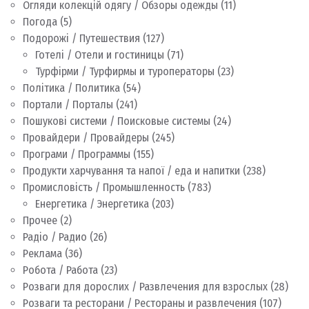
Огляди колекцій одягу / Обзоры одежды
(11)
Погода
(5)
Подорожі / Путешествия
(127)
Готелі / Отели и гостиницы
(71)
Турфірми / Турфирмы и туроператоры
(23)
Політика / Политика
(54)
Портали / Порталы
(241)
Пошукові системи / Поисковые системы
(24)
Провайдери / Провайдеры
(245)
Програми / Программы
(155)
Продукти харчування та напої / еда и напитки
(238)
Промисловість / Промышленность
(783)
Енергетика / Энергетика
(203)
Прочее
(2)
Радіо / Радио
(26)
Реклама
(36)
Робота / Работа
(23)
Розваги для дорослих / Развлечения для взрослых
(28)
Розваги та ресторани / Рестораны и развлечения
(107)