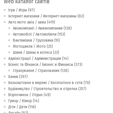
Web каталог сайтів
Ігри / Игры
(97)
Інтернет магазини / Интернет-магазины
(82)
Авто мото авіа / авиа
(419)
Авіакомпанії / Авиакомпании
(128)
Автомобілі / Автомобили
(153)
Вантажівки / Грузовики
(51)
Мотоцикли / Мото
(25)
Шини / Шины и колеса
(23)
Адміністрації / Администрации
(14)
Бізнес та Фінанси / Бизнес и Финансы
(373)
Страхування / Страхование
(128)
Банки
(297)
Безкоштовне в мережі / Бесплатное в сети
(70)
Будівництво / Строительство и отделка
(257)
Відпочинок / Отдых
(49)
Гумор / Юмор
(14)
Діти / Дети
(116)
Дизайн
(82)