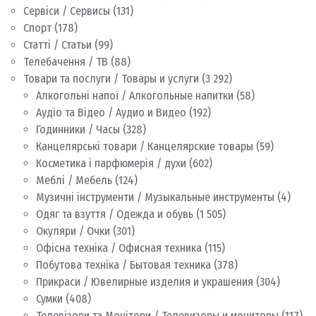
Сервіси / Сервисы
(131)
Спорт
(178)
Статті / Статьи
(99)
Телебачення / ТВ
(88)
Товари та послуги / Товары и услуги
(3 292)
Алкогольні напої / Алкогольные напитки
(58)
Аудіо та Відео / Аудио и Видео
(192)
Годинники / Часы
(328)
Канцелярські товари / Канцелярские товары
(59)
Косметика і парфюмерія / духи
(602)
Меблі / Мебель
(124)
Музичні інструменти / Музыкальные инструменты
(4)
Одяг та взуття / Одежда и обувь
(1 505)
Окуляри / Очки
(301)
Офісна техніка / Офисная техника
(115)
Побутова техніка / Бытовая техника
(378)
Прикраси / Ювелирные изделия и украшения
(304)
Сумки
(408)
Телевізори та Монітори / Телевизоры и мониторы
(117)