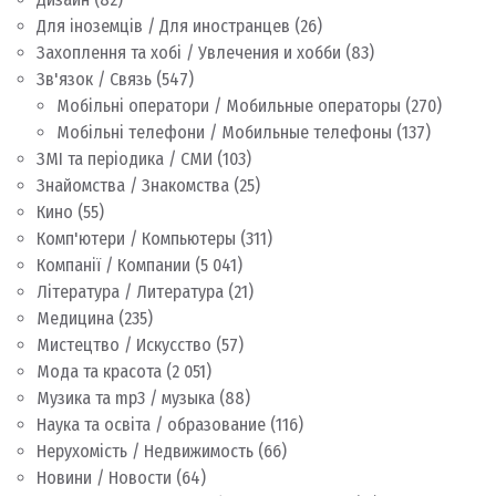
Для іноземців / Для иностранцев
(26)
Захоплення та хобі / Увлечения и хобби
(83)
Зв'язок / Связь
(547)
Мобільні оператори / Мобильные операторы
(270)
Мобільні телефони / Мобильные телефоны
(137)
ЗМІ та періодика / СМИ
(103)
Знайомства / Знакомства
(25)
Кино
(55)
Комп'ютери / Компьютеры
(311)
Компанії / Компании
(5 041)
Література / Литература
(21)
Медицина
(235)
Мистецтво / Искусство
(57)
Мода та красота
(2 051)
Музика та mp3 / музыка
(88)
Наука та освіта / образование
(116)
Нерухомість / Недвижимость
(66)
Новини / Новости
(64)