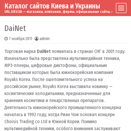
Каталог сайтов Киева и Украины
Skip to content
Main Navigation
URL.KIEV.UA — магазины, компании, фирмы, официальные сайты, мировые бренд
DaiNet
7 ноября 2011
admin
Торговая марка
DaiNet
появилась в странах СНГ в 2001 году.
Изначально была представлена мультимедийная техника,
МР3-плееры, цифровые диктофоны, официальным
поставщиком которых была южнокорейская компания
Royaks Korea. После ошеломительного успеха на
российском рынке, Royaks Korea выставила новинку —
косметические холодильники, предназначенные для
хранения косметики и лекарственных препаратов.
Деятельность южнокорейского промышленного концерна
началась в 1992 году, когда Риан Чои основал концерн
Choisis Trading co Ltd в Южной Кореи. Помимо
мультимедийной техники, особого внимания заслуживают