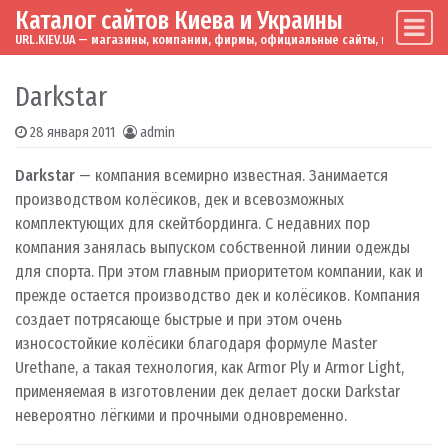
Каталог сайтов Киева и Украины
Skip to content
Main Navigation
URL.KIEV.UA — магазины, компании, фирмы, официальные сайты, мировые бренд
Darkstar
28 января 2011
admin
Darkstar
— компания всемирно известная. Занимается
производством колёсиков, дек и всевозможных
комплектующих для скейтбординга. С недавних пор
компания занялась выпуском собственной линии одежды
для спорта. При этом главным приоритетом компании, как и
прежде остается производство дек и колёсиков. Компания
создает потрясающе быстрые и при этом очень
износостойкие колёсики благодаря формуле Master
Urethane, а такая технология, как Armor Ply и Armor Light,
применяемая в изготовлении дек делает доски Darkstar
невероятно лёгкими и прочными одновременно.