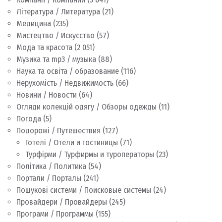
Література / Литература
(21)
Медицина
(235)
Мистецтво / Искусство
(57)
Мода та красота
(2 051)
Музика та mp3 / музыка
(88)
Наука та освіта / образование
(116)
Нерухомість / Недвижимость
(66)
Новини / Новости
(64)
Огляди колекцій одягу / Обзоры одежды
(11)
Погода
(5)
Подорожі / Путешествия
(127)
Готелі / Отели и гостиницы
(71)
Турфірми / Турфирмы и туроператоры
(23)
Політика / Политика
(54)
Портали / Порталы
(241)
Пошукові системи / Поисковые системы
(24)
Провайдери / Провайдеры
(245)
Програми / Программы
(155)