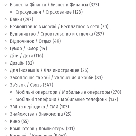
Бізнес та Фінанси / Бизнес и Финансы
(373)
Страхування / Страхование
(128)
Банки
(297)
Безкоштовне в мережі / Бесплатное в сети
(70)
Будівництво / Строительство и отделка
(257)
Відпочинок / Отдых
(49)
Гумор / Юмор
(14)
Діти / Дети
(116)
Дизайн
(82)
Для іноземців / Для иностранцев
(26)
Захоплення та хобі / Увлечения и хобби
(83)
Зв'язок / Связь
(547)
Мобільні оператори / Мобильные операторы
(270)
Мобільні телефони / Мобильные телефоны
(137)
ЗМІ та періодика / СМИ
(103)
Знайомства / Знакомства
(25)
Кино
(55)
Комп'ютери / Компьютеры
(311)
Компанії / Компании
(5 041)