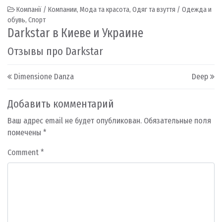
Компанії / Компании
,
Мода та красота
,
Одяг та взуття / Одежда и
обувь
,
Спорт
Darkstar в Киеве и Украине
Отзывы про Darkstar
Post navigation
Dimensione Danza
Deep
Добавить комментарий
Ваш адрес email не будет опубликован.
Обязательные поля
помечены
*
Comment
*