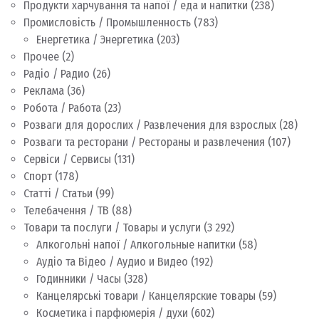
Продукти харчування та напої / еда и напитки
(238)
Промисловість / Промышленность
(783)
Енергетика / Энергетика
(203)
Прочее
(2)
Радіо / Радио
(26)
Реклама
(36)
Робота / Работа
(23)
Розваги для дорослих / Развлечения для взрослых
(28)
Розваги та ресторани / Рестораны и развлечения
(107)
Сервіси / Сервисы
(131)
Спорт
(178)
Статті / Статьи
(99)
Телебачення / ТВ
(88)
Товари та послуги / Товары и услуги
(3 292)
Алкогольні напої / Алкогольные напитки
(58)
Аудіо та Відео / Аудио и Видео
(192)
Годинники / Часы
(328)
Канцелярські товари / Канцелярские товары
(59)
Косметика і парфюмерія / духи
(602)