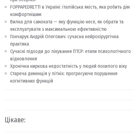
FOPPAPEDRETTI в Україні: італійська якість, яка робить дім
комфортнішим
Вилка для самоката — яку функцію несе, як обрати та
експлуатувати з максимальною ефективністю
Гончарук Андрій Олегович: сучасна нейрохірургічна
практика
Сучасні підходи до лікування ПТСР: етапи психологічного
відновлення
Хронічна ниркова недостатність у людей похилого віку
Стареча деменція у літніх: прогресуюче порушення
когнітивних функцій
Цікаве: