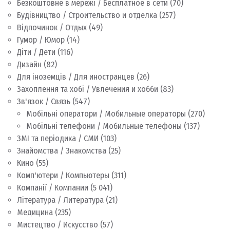
Безкоштовне в мережі / Бесплатное в сети
(70)
Будівництво / Строительство и отделка
(257)
Відпочинок / Отдых
(49)
Гумор / Юмор
(14)
Діти / Дети
(116)
Дизайн
(82)
Для іноземців / Для иностранцев
(26)
Захоплення та хобі / Увлечения и хобби
(83)
Зв'язок / Связь
(547)
Мобільні оператори / Мобильные операторы
(270)
Мобільні телефони / Мобильные телефоны
(137)
ЗМІ та періодика / СМИ
(103)
Знайомства / Знакомства
(25)
Кино
(55)
Комп'ютери / Компьютеры
(311)
Компанії / Компании
(5 041)
Література / Литература
(21)
Медицина
(235)
Мистецтво / Искусство
(57)