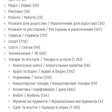
Радіо / Радио
(26)
Реклама
(36)
Робота / Работа
(23)
Розваги для дорослих / Развлечения для взрослых
(28)
Розваги та ресторани / Рестораны и развлечения
(107)
Сервіси / Сервисы
(131)
Спорт
(178)
Статті / Статьи
(99)
Телебачення / ТВ
(88)
Товари та послуги / Товары и услуги
(3 292)
Алкогольні напої / Алкогольные напитки
(58)
Аудіо та Відео / Аудио и Видео
(192)
Годинники / Часы
(328)
Канцелярські товари / Канцелярские товары
(59)
Косметика і парфюмерія / духи
(602)
Меблі / Мебель
(124)
Музичні інструменти / Музыкальные инструменты
(4)
Одяг та взуття / Одежда и обувь
(1 505)