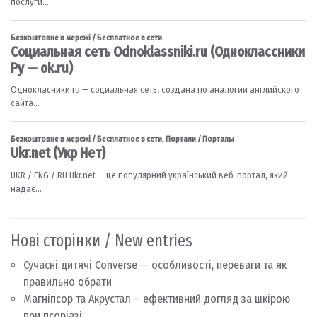
Нові сторінки / New entries
Сучасні дитячі Converse — особливості, переваги та як
правильно обрати
Магніпсор та Акрустал – ефективний догляд за шкірою
при псоріазі