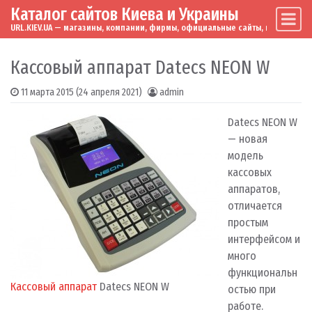
Каталог сайтов Киева и Украины
Skip to content
Main Navigation
URL.KIEV.UA — магазины, компании, фирмы, официальные сайты, мировые бренд
Кассовый аппарат Datecs NEON W
11 марта 2015
(24 апреля 2021)
admin
Datecs NEON W
— новая
модель
кассовых
аппаратов,
отличается
простым
интерфейсом и
много
функциональн
Кассовый аппарат
Datecs NEON W
остью при
работе.