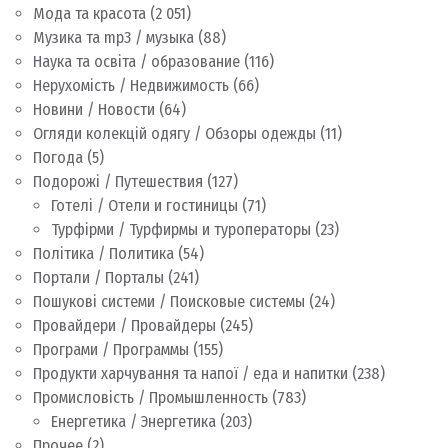
Мода та красота
(2 051)
Музика та mp3 / музыка
(88)
Наука та освіта / образование
(116)
Нерухомість / Недвижимость
(66)
Новини / Новости
(64)
Огляди колекцій одягу / Обзоры одежды
(11)
Погода
(5)
Подорожі / Путешествия
(127)
Готелі / Отели и гостиницы
(71)
Турфірми / Турфирмы и туроператоры
(23)
Політика / Политика
(54)
Портали / Порталы
(241)
Пошукові системи / Поисковые системы
(24)
Провайдери / Провайдеры
(245)
Програми / Программы
(155)
Продукти харчування та напої / еда и напитки
(238)
Промисловість / Промышленность
(783)
Енергетика / Энергетика
(203)
Прочее
(2)