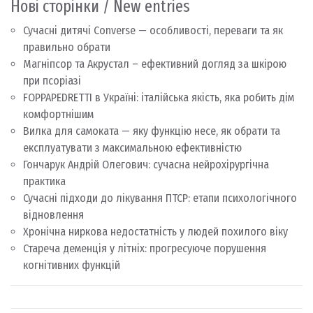
Нові сторінки / New entries
Сучасні дитячі Converse — особливості, переваги та як
правильно обрати
Магніпсор та Акрустал – ефективний догляд за шкірою
при псоріазі
FOPPAPEDRETTI в Україні: італійська якість, яка робить дім
комфортнішим
Вилка для самоката — яку функцію несе, як обрати та
експлуатувати з максимальною ефективністю
Гончарук Андрій Олегович: сучасна нейрохірургічна
практика
Сучасні підходи до лікування ПТСР: етапи психологічного
відновлення
Хронічна ниркова недостатність у людей похилого віку
Стареча деменція у літніх: прогресуюче порушення
когнітивних функцій