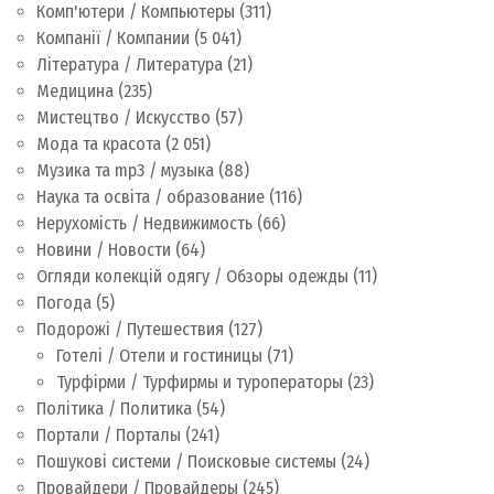
Комп'ютери / Компьютеры
(311)
Компанії / Компании
(5 041)
Література / Литература
(21)
Медицина
(235)
Мистецтво / Искусство
(57)
Мода та красота
(2 051)
Музика та mp3 / музыка
(88)
Наука та освіта / образование
(116)
Нерухомість / Недвижимость
(66)
Новини / Новости
(64)
Огляди колекцій одягу / Обзоры одежды
(11)
Погода
(5)
Подорожі / Путешествия
(127)
Готелі / Отели и гостиницы
(71)
Турфірми / Турфирмы и туроператоры
(23)
Політика / Политика
(54)
Портали / Порталы
(241)
Пошукові системи / Поисковые системы
(24)
Провайдери / Провайдеры
(245)