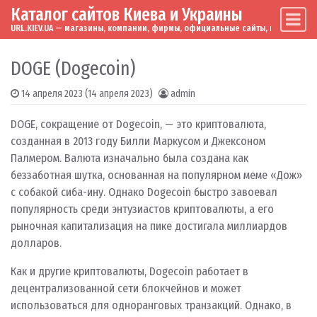
Каталог сайтов Киева и Украины
Skip to content
Main Navigation
URL.KIEV.UA — магазины, компании, фирмы, официальные сайты, мировые бренд
DOGE (Dogecoin)
14 апреля 2023
(14 апреля 2023)
admin
DOGE, сокращение от Dogecoin, — это криптовалюта,
созданная в 2013 году Билли Маркусом и Джексоном
Палмером. Валюта изначально была создана как
беззаботная шутка, основанная на популярном меме «Дож»
с собакой сиба-ину. Однако Dogecoin быстро завоевал
популярность среди энтузиастов криптовалюты, а его
рыночная капитализация на пике достигала миллиардов
долларов.
Как и другие криптовалюты, Dogecoin работает в
децентрализованной сети блокчейнов и может
использоваться для одноранговых транзакций. Однако, в