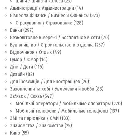
Шини / Шины и колеса
(23)
Адміністрації / Администрации
(14)
Бізнес та Фінанси / Бизнес и Финансы
(373)
Страхування / Страхование
(128)
Банки
(297)
Безкоштовне в мережі / Бесплатное в сети
(70)
Будівництво / Строительство и отделка
(257)
Відпочинок / Отдых
(49)
Гумор / Юмор
(14)
Діти / Дети
(116)
Дизайн
(82)
Для іноземців / Для иностранцев
(26)
Захоплення та хобі / Увлечения и хобби
(83)
Зв'язок / Связь
(547)
Мобільні оператори / Мобильные операторы
(270)
Мобільні телефони / Мобильные телефоны
(137)
ЗМІ та періодика / СМИ
(103)
Знайомства / Знакомства
(25)
Кино
(55)