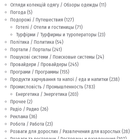
Огляди колекцій одягу / Обзоры одежды
(11)
Погода
(5)
Подорожі / Путешествия
(127)
Готелі / Отели и гостиницы
(71)
Турфірми / Турфирмы и туроператоры
(23)
Політика / Политика
(54)
Портали / Порталы
(241)
Пошукові системи / Поисковые системы
(24)
Провайдери / Провайдеры
(245)
Програми / Программы
(155)
Продукти харчування та напої / еда и напитки
(238)
Промисловість / Промышленность
(783)
Енергетика / Энергетика
(203)
Прочее
(2)
Радіо / Радио
(26)
Реклама
(36)
Робота / Работа
(23)
Розваги для дорослих / Развлечения для взрослых
(28)
Розваги та ресторани / Рестораны и развлечения
(107)