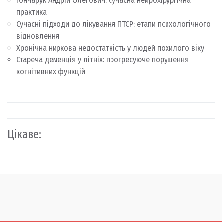
Гончарук Андрій Олегович: сучасна нейрохірургічна
практика
Сучасні підходи до лікування ПТСР: етапи психологічного
відновлення
Хронічна ниркова недостатність у людей похилого віку
Стареча деменція у літніх: прогресуюче порушення
когнітивних функцій
Цікаве: