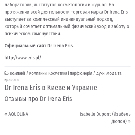
лабораторий, институтов косметологии и журнал. На
протяжении всей деятельности торговая марка Dr Irena Eris
выступает за комплексный индивидуальный подход,
который сочетает оптимальный физический уход и заботу о
психическом самочувствии.
Официальный сайт Dr Irena Eris
.
http://www.eris.pl/
Компанії / Компании
,
Косметика і парфюмерія / духи
,
Мода та
красота
Dr Irena Eris в Киеве и Украине
Отзывы про Dr Irena Eris
Post navigation
AQUOLINA
Isabelle Dupont (Изабель
Дюпон)