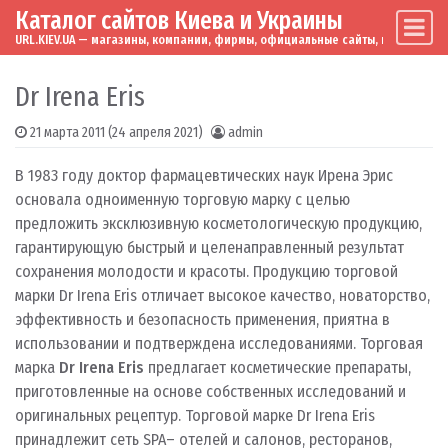
Каталог сайтов Киева и Украины
Skip to content
Main Navigation
URL.KIEV.UA — магазины, компании, фирмы, официальные сайты, мировые бренд
Dr Irena Eris
21 марта 2011
(24 апреля 2021)
admin
В 1983 году доктор фармацевтических наук Ирена Эрис
основала одноименную торговую марку с целью
предложить эксклюзивную косметологическую продукцию,
гарантирующую быстрый и целенаправленный результат
сохранения молодости и красоты. Продукцию торговой
марки Dr Irena Eris отличает высокое качество, новаторство,
эффективность и безопасность применения, приятна в
использовании и подтверждена исследованиями. Торговая
марка
Dr Irena Eris
предлагает косметические препараты,
приготовленные на основе собственных исследований и
оригинальных рецептур. Торговой марке Dr Irena Eris
принадлежит сеть SPA– отелей и салонов, ресторанов,