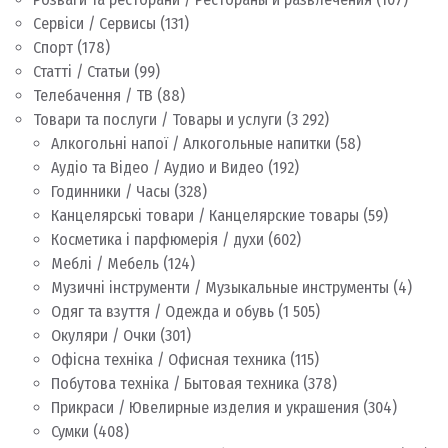
Сервіси / Сервисы
(131)
Спорт
(178)
Статті / Статьи
(99)
Телебачення / ТВ
(88)
Товари та послуги / Товары и услуги
(3 292)
Алкогольні напої / Алкогольные напитки
(58)
Аудіо та Відео / Аудио и Видео
(192)
Годинники / Часы
(328)
Канцелярські товари / Канцелярские товары
(59)
Косметика і парфюмерія / духи
(602)
Меблі / Мебель
(124)
Музичні інструменти / Музыкальные инструменты
(4)
Одяг та взуття / Одежда и обувь
(1 505)
Окуляри / Очки
(301)
Офісна техніка / Офисная техника
(115)
Побутова техніка / Бытовая техника
(378)
Прикраси / Ювелирные изделия и украшения
(304)
Сумки
(408)