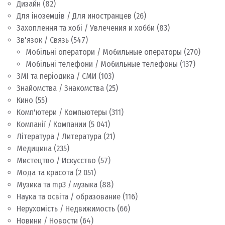
Дизайн
(82)
Для іноземців / Для иностранцев
(26)
Захоплення та хобі / Увлечения и хобби
(83)
Зв'язок / Связь
(547)
Мобільні оператори / Мобильные операторы
(270)
Мобільні телефони / Мобильные телефоны
(137)
ЗМІ та періодика / СМИ
(103)
Знайомства / Знакомства
(25)
Кино
(55)
Комп'ютери / Компьютеры
(311)
Компанії / Компании
(5 041)
Література / Литература
(21)
Медицина
(235)
Мистецтво / Искусство
(57)
Мода та красота
(2 051)
Музика та mp3 / музыка
(88)
Наука та освіта / образование
(116)
Нерухомість / Недвижимость
(66)
Новини / Новости
(64)