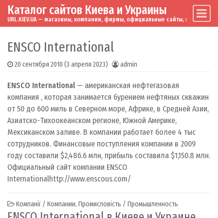
Каталог сайтов Киева и Украины
Skip to content
Main Navigation
URL.KIEV.UA — магазины, компании, фирмы, официальные сайты, мировые бренд
ENSCO International
20 сентября 2010
(3 апреля 2023)
admin
ENSCO International
— американская нефтегазовая
компания , которая занимается бурением нефтяных скважин
от 50 до 600 миль в Северном море, Африке, в Средней Азии,
Азиатско-Тихоокеанском регионе, Южной Америке,
Мексиканском заливе. В компании работает более 4 тыс
сотрудников. Финансовые поступления компании в 2009
году составили $2,486.6 млн, прибыль составила $1,150.8 млн.
Официальный сайт компании ENSCO
International
http://www.enscous.com/
Компанії / Компании
,
Промисловість / Промышленность
ENSCO International в Киеве и Украине