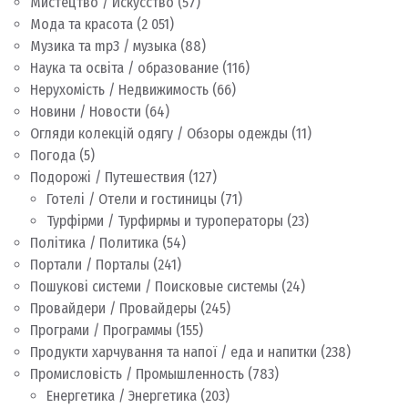
Мистецтво / Искусство
(57)
Мода та красота
(2 051)
Музика та mp3 / музыка
(88)
Наука та освіта / образование
(116)
Нерухомість / Недвижимость
(66)
Новини / Новости
(64)
Огляди колекцій одягу / Обзоры одежды
(11)
Погода
(5)
Подорожі / Путешествия
(127)
Готелі / Отели и гостиницы
(71)
Турфірми / Турфирмы и туроператоры
(23)
Політика / Политика
(54)
Портали / Порталы
(241)
Пошукові системи / Поисковые системы
(24)
Провайдери / Провайдеры
(245)
Програми / Программы
(155)
Продукти харчування та напої / еда и напитки
(238)
Промисловість / Промышленность
(783)
Енергетика / Энергетика
(203)