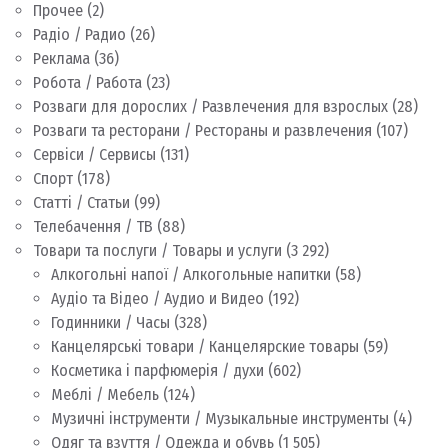
Прочее
(2)
Радіо / Радио
(26)
Реклама
(36)
Робота / Работа
(23)
Розваги для дорослих / Развлечения для взрослых
(28)
Розваги та ресторани / Рестораны и развлечения
(107)
Сервіси / Сервисы
(131)
Спорт
(178)
Статті / Статьи
(99)
Телебачення / ТВ
(88)
Товари та послуги / Товары и услуги
(3 292)
Алкогольні напої / Алкогольные напитки
(58)
Аудіо та Відео / Аудио и Видео
(192)
Годинники / Часы
(328)
Канцелярські товари / Канцелярские товары
(59)
Косметика і парфюмерія / духи
(602)
Меблі / Мебель
(124)
Музичні інструменти / Музыкальные инструменты
(4)
Одяг та взуття / Одежда и обувь
(1 505)