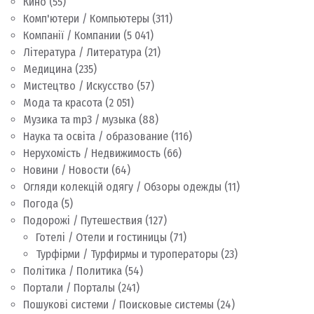
Кино
(55)
Комп'ютери / Компьютеры
(311)
Компанії / Компании
(5 041)
Література / Литература
(21)
Медицина
(235)
Мистецтво / Искусство
(57)
Мода та красота
(2 051)
Музика та mp3 / музыка
(88)
Наука та освіта / образование
(116)
Нерухомість / Недвижимость
(66)
Новини / Новости
(64)
Огляди колекцій одягу / Обзоры одежды
(11)
Погода
(5)
Подорожі / Путешествия
(127)
Готелі / Отели и гостиницы
(71)
Турфірми / Турфирмы и туроператоры
(23)
Політика / Политика
(54)
Портали / Порталы
(241)
Пошукові системи / Поисковые системы
(24)