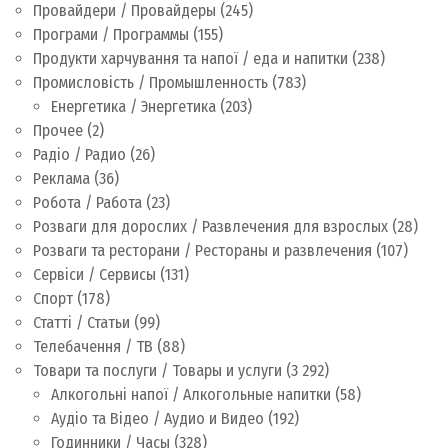
Провайдери / Провайдеры
(245)
Програми / Программы
(155)
Продукти харчування та напої / еда и напитки
(238)
Промисловість / Промышленность
(783)
Енергетика / Энергетика
(203)
Прочее
(2)
Радіо / Радио
(26)
Реклама
(36)
Робота / Работа
(23)
Розваги для дорослих / Развлечения для взрослых
(28)
Розваги та ресторани / Рестораны и развлечения
(107)
Сервіси / Сервисы
(131)
Спорт
(178)
Статті / Статьи
(99)
Телебачення / ТВ
(88)
Товари та послуги / Товары и услуги
(3 292)
Алкогольні напої / Алкогольные напитки
(58)
Аудіо та Відео / Аудио и Видео
(192)
Годинники / Часы
(328)