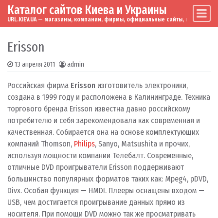
Каталог сайтов Киева и Украины
Skip to content
Main Navigation
URL.KIEV.UA — магазины, компании, фирмы, официальные сайты, мировые бренд
Erisson
13 апреля 2011
admin
Российская фирма
Erisson
изготовитель электроники,
создана в 1999 году и расположена в Калининграде. Техника
торгового бренда Erisson известна давно российскому
потребителю и себя зарекомендовала как современная и
качественная. Собирается она на основе комплектующих
компаний Thomson,
Philips
, Sanyo, Matsushita и прочих,
используя мощности компании Телебалт. Современные,
отличные DVD проигрыватели Erisson поддерживают
большинство популярных форматов таких как: Mpeg4, pDVD,
Divx. Особая функция — HMDI. Плееры оснащены входом —
USB, чем достигается проигрывание данных прямо из
носителя. При помощи DVD можно так же просматривать