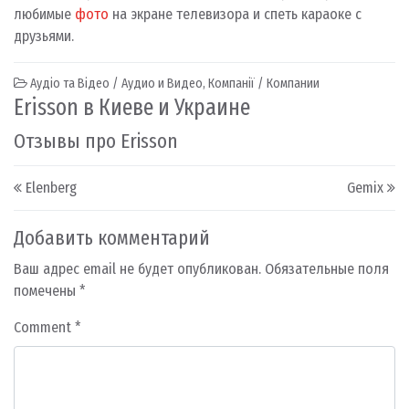
любимые
фото
на экране телевизора и спеть караоке с
друзьями.
Аудіо та Відео / Аудио и Видео
,
Компанії / Компании
Erisson в Киеве и Украине
Отзывы про Erisson
Post navigation
Elenberg
Gemix
Добавить комментарий
Ваш адрес email не будет опубликован.
Обязательные поля
помечены
*
Comment
*