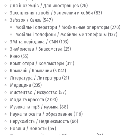
Для іноземців / Для иностранцев
(26)
Захоплення та хобі / Увлечения и хобби
(83)
Зв'язок / Связь
(547)
Мобільні оператори / Мобильные операторы
(270)
Мобільні телефони / Мобильные телефоны
(137)
ЗМІ та періодика / СМИ
(103)
Знайомства / Знакомства
(25)
Кино
(55)
Комп'ютери / Компьютеры
(311)
Компанії / Компании
(5 041)
Література / Литература
(21)
Медицина
(235)
Мистецтво / Искусство
(57)
Мода та красота
(2 051)
Музика та mp3 / музыка
(88)
Наука та освіта / образование
(116)
Нерухомість / Недвижимость
(66)
Новини / Новости
(64)