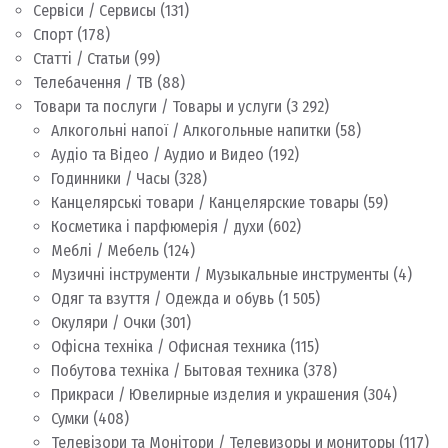
Сервіси / Сервисы
(131)
Спорт
(178)
Статті / Статьи
(99)
Телебачення / ТВ
(88)
Товари та послуги / Товары и услуги
(3 292)
Алкогольні напої / Алкогольные напитки
(58)
Аудіо та Відео / Аудио и Видео
(192)
Годинники / Часы
(328)
Канцелярські товари / Канцелярские товары
(59)
Косметика і парфюмерія / духи
(602)
Меблі / Мебель
(124)
Музичні інструменти / Музыкальные инструменты
(4)
Одяг та взуття / Одежда и обувь
(1 505)
Окуляри / Очки
(301)
Офісна техніка / Офисная техника
(115)
Побутова техніка / Бытовая техника
(378)
Прикраси / Ювелирные изделия и украшения
(304)
Сумки
(408)
Телевізори та Монітори / Телевизоры и мониторы
(117)