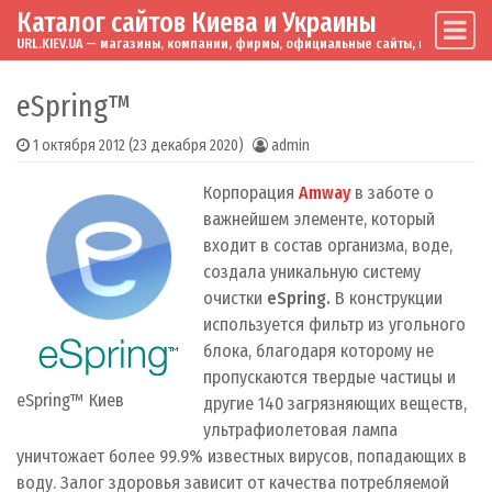
Каталог сайтов Киева и Украины
Skip to content
Main Navigation
URL.KIEV.UA — магазины, компании, фирмы, официальные сайты, мировые бренд
eSpring™
1 октября 2012
(23 декабря 2020)
admin
Корпорация
Amway
в заботе о
важнейшем элементе, который
входит в состав организма, воде,
создала уникальную систему
очистки
eSpring.
В конструкции
используется фильтр из угольного
блока, благодаря которому не
пропускаются твердые частицы и
eSpring™ Киев
другие 140 загрязняющих веществ,
ультрафиолетовая лампа
уничтожает более 99.9% известных вирусов, попадающих в
воду. Залог здоровья зависит от качества потребляемой