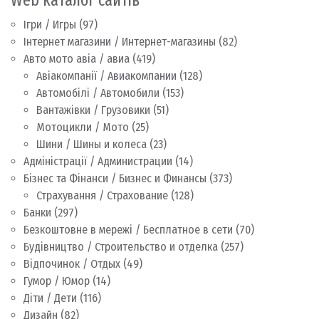
Web каталог сайтів
Ігри / Игры
(97)
Інтернет магазини / Интернет-магазины
(82)
Авто мото авіа / авиа
(419)
Авіакомпанії / Авиакомпании
(128)
Автомобілі / Автомобили
(153)
Вантажівки / Грузовики
(51)
Мотоцикли / Мото
(25)
Шини / Шины и колеса
(23)
Адміністрації / Администрации
(14)
Бізнес та Фінанси / Бизнес и Финансы
(373)
Страхування / Страхование
(128)
Банки
(297)
Безкоштовне в мережі / Бесплатное в сети
(70)
Будівництво / Строительство и отделка
(257)
Відпочинок / Отдых
(49)
Гумор / Юмор
(14)
Діти / Дети
(116)
Дизайн
(82)