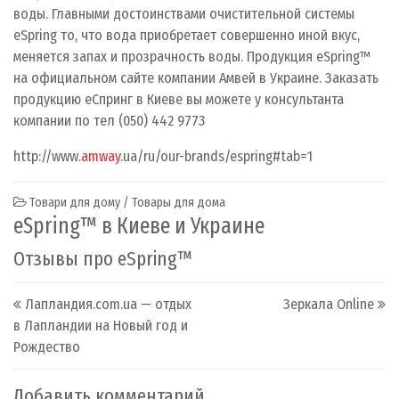
воды. Главными достоинствами очистительной системы
eSpring то, что вода приобретает совершенно иной вкус,
меняется запах и прозрачность воды.
Продукция eSpring™
на официальном сайте компании Амвей в Украине. Заказать
продукцию еСпринг в Киеве вы можете у консультанта
компании по тел (050) 442 9773
http://www.
amway
.ua/ru/our-brands/espring#tab=1
Товари для дому / Товары для дома
eSpring™ в Киеве и Украине
Отзывы про eSpring™
Post navigation
Лапландия.com.ua — отдых
Зеркала Online
в Лапландии на Новый год и
Рождество
Добавить комментарий