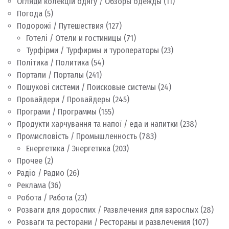
Огляди колекцій одягу / Обзоры одежды
(11)
Погода
(5)
Подорожі / Путешествия
(127)
Готелі / Отели и гостиницы
(71)
Турфірми / Турфирмы и туроператоры
(23)
Політика / Политика
(54)
Портали / Порталы
(241)
Пошукові системи / Поисковые системы
(24)
Провайдери / Провайдеры
(245)
Програми / Программы
(155)
Продукти харчування та напої / еда и напитки
(238)
Промисловість / Промышленность
(783)
Енергетика / Энергетика
(203)
Прочее
(2)
Радіо / Радио
(26)
Реклама
(36)
Робота / Работа
(23)
Розваги для дорослих / Развлечения для взрослых
(28)
Розваги та ресторани / Рестораны и развлечения
(107)