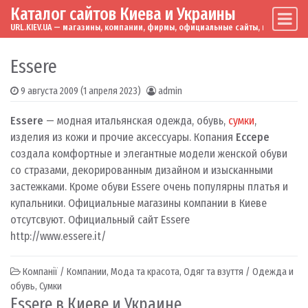
Каталог сайтов Киева и Украины
Skip to content
Main Navigation
URL.KIEV.UA — магазины, компании, фирмы, официальные сайты, мировые бренд
Essere
9 августа 2009
(1 апреля 2023)
admin
Essere
— модная итальянская одежда, обувь,
сумки
,
изделия из кожи и прочие аксессуары. Копания
Ессере
создала комфортные и элегантные модели женской обуви
со стразами, декорированным дизайном и изысканными
застежками. Кроме обуви Essere очень популярны платья и
купальники. Официальные магазины компании в Киеве
отсутсвуют. Официальный сайт Essere
http://www.essere.it/
Компанії / Компании
,
Мода та красота
,
Одяг та взуття / Одежда и
обувь
,
Сумки
Essere в Киеве и Украине