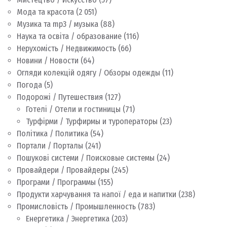
Мода та красота
(2 051)
Музика та mp3 / музыка
(88)
Наука та освіта / образование
(116)
Нерухомість / Недвижимость
(66)
Новини / Новости
(64)
Огляди колекцій одягу / Обзоры одежды
(11)
Погода
(5)
Подорожі / Путешествия
(127)
Готелі / Отели и гостиницы
(71)
Турфірми / Турфирмы и туроператоры
(23)
Політика / Политика
(54)
Портали / Порталы
(241)
Пошукові системи / Поисковые системы
(24)
Провайдери / Провайдеры
(245)
Програми / Программы
(155)
Продукти харчування та напої / еда и напитки
(238)
Промисловість / Промышленность
(783)
Енергетика / Энергетика
(203)