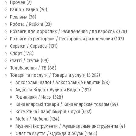
Прочее
(2)
Радіо / Радио
(26)
Реклама
(36)
Робота / Работа
(23)
Розваги для дорослих / Развлечения для взрослых
(28)
Розваги та ресторани / Рестораны и развлечения
(107)
Сервіси / Сервисы
(131)
Спорт
(178)
Статті / Статьи
(99)
Телебачення / ТВ
(88)
Товари та послуги / Товары и услуги
(3 292)
Алкогольні напої / Алкогольные напитки
(58)
Аудіо та Відео / Аудио и Видео
(192)
Годинники / Часы
(328)
Канцелярські товари / Канцелярские товары
(59)
Косметика і парфюмерія / духи
(602)
Меблі / Мебель
(124)
Музичні інструменти / Музыкальные инструменты
(4)
Одяг та взуття / Одежда и обувь
(1 505)