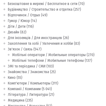
Безкоштовне в мережі / Бесплатное в сети
(70)
Будівництво / Строительство и отделка
(257)
Відпочинок / Отдых
(49)
Гумор / Юмор
(14)
Діти / Дети
(116)
Дизайн
(82)
Для іноземців / Для иностранцев
(26)
Захоплення та хобі / Увлечения и хобби
(83)
Зв'язок / Связь
(547)
Мобільні оператори / Мобильные операторы
(270)
Мобільні телефони / Мобильные телефоны
(137)
ЗМІ та періодика / СМИ
(103)
Знайомства / Знакомства
(25)
Кино
(55)
Комп'ютери / Компьютеры
(311)
Компанії / Компании
(5 041)
Література / Литература
(21)
Медицина
(235)
Мистецтво / Искусство
(57)