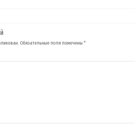
ий
бликован.
Обязательные поля помечены
*