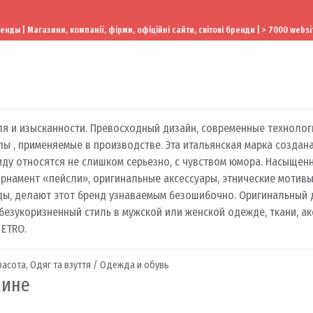
ы | Магазини, компанії, фірми, офіційні сайти, світові бренди | > 7000 websi
ля и изысканности. Превосходный дизайн, современные технолог
ы , применяемые в производстве. Эта итальянская марка создан
иду относятся не слишком серьезно, с чувством юмора. Насыщен
орнамент «пейсли», оригинальные аксессуары, этнические мотив
ды, делают этот бренд узнаваемым безошибочно. Оригинальный 
безукоризненный стиль в мужской или женской одежде, ткани, ак
 ETRO.
расота
,
Одяг та взуття / Одежда и обувь
аине