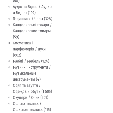
(58)
Аудіо та Відео / Аудио
и Видео
(192)
Годинники / Часы
(328)
Канцелярські товари /
Канцелярские товары
(59)
Косметика і
парфюмерія / духи
(602)
Меблі / Мебель
(124)
Музичні інструменти /
Музыкальные
инструменты
(4)
Одяг та взуття /
Одежда и обувь
(1 505)
Окуляри / Очки
(301)
Офісна техніка /
Офисная техника
(115)