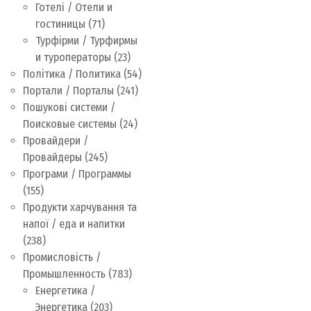
Готелі / Отели и
гостиницы
(71)
Турфірми / Турфирмы
и туроператоры
(23)
Політика / Политика
(54)
Портали / Порталы
(241)
Пошукові системи /
Поисковые системы
(24)
Провайдери /
Провайдеры
(245)
Програми / Программы
(155)
Продукти харчування та
напої / еда и напитки
(238)
Промисловість /
Промышленность
(783)
Енергетика /
Энергетика
(203)