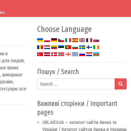
tes
Choose Language
ии и
а для людей,
ные яркие
Пошук / Search
ы, шикарные
Search
дизайн,
сессуары: все
Важливі сторінки / Important
pages
URL.KIEV.UA — каталог сайтів Києва та
України / Каталог сайтов Киева и Украины