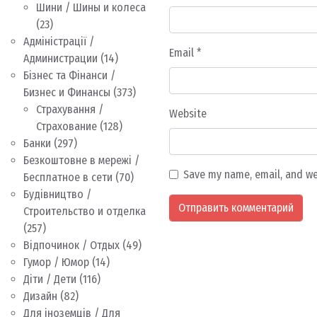
Шини / Шины и колеса
(23)
Адміністрації /
Email
*
Администрации
(14)
Бізнес та Фінанси /
Бизнес и Финансы
(373)
Страхування /
Website
Страхование
(128)
Банки
(297)
Безкоштовне в мережі /
Save my name, email, and we
Бесплатное в сети
(70)
Будівництво /
Строительство и отделка
(257)
Відпочинок / Отдых
(49)
Гумор / Юмор
(14)
Діти / Дети
(116)
Дизайн
(82)
Для іноземців / Для