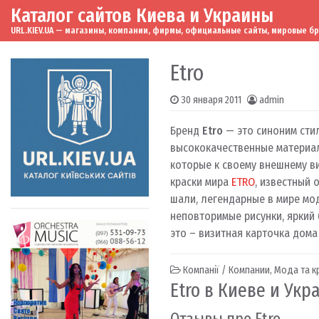
Каталог сайтов Киева и Украины
Skip to content
Main Navigation
URL.KIEV.UA — магазины, компании, фирмы, официальные сайты, мировые бренд
Etro
30 января 2011
admin
Бренд
Etro
— это синоним сти
высококачественные материал
которые к своему внешнему в
краски мира
ETRO
, известный 
шали, легендарные в мире мо
неповторимые рисунки, яркий 
это – визитная карточка дома
Компанії / Компании
,
Мода та к
Etro в Киеве и Укр