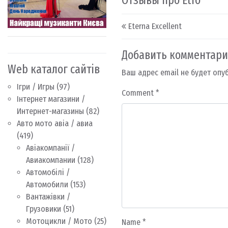
Отзывы про Etro
Post navigation
Eterna Excellent
Добавить комментар
Web каталог сайтів
Ваш адрес email не будет опу
Ігри / Игры
(97)
Comment
*
Інтернет магазини /
Интернет-магазины
(82)
Авто мото авіа / авиа
(419)
Авіакомпанії /
Авиакомпании
(128)
Автомобілі /
Автомобили
(153)
Вантажівки /
Грузовики
(51)
Мотоцикли / Мото
(25)
Name
*