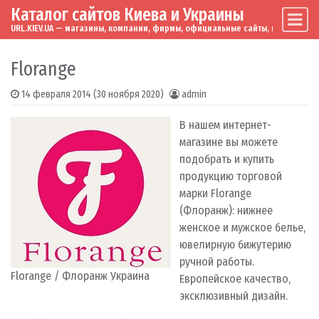
Каталог сайтов Киева и Украины
Skip to content
Main Navigation
URL.KIEV.UA — магазины, компании, фирмы, официальные сайты, мировые бренд
Florange
14 февраля 2014
(30 ноября 2020)
admin
В нашем интернет-
магазине вы можете
подобрать и купить
продукцию торговой
марки Florange
(Флоранж): нижнее
женское и мужское белье,
ювелирную бижутерию
ручной работы.
Florange / Флоранж Украина
Европейское качество,
эксклюзивный дизайн.