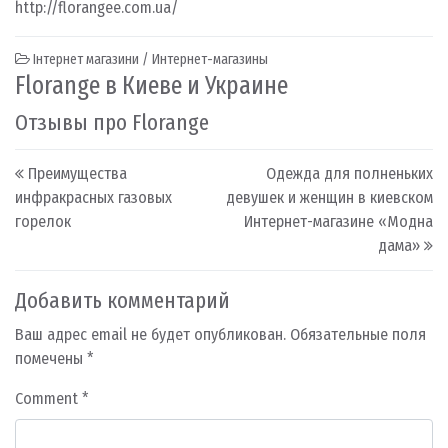
http://florangee.com.ua/
Інтернет магазини / Интернет-магазины
Florange в Киеве и Украине
Отзывы про Florange
Post navigation
Преимущества
Одежда для полненьких
инфракрасных газовых
девушек и женщин в киевском
горелок
Интернет-магазине «Модна
дама»
Добавить комментарий
Ваш адрес email не будет опубликован.
Обязательные поля
помечены
*
Comment
*