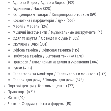
Аудіо та Відео / Аудио и Видео
(192)
Годинники / Часы
(328)
Канцелярські товари / Канцелярские товары
(59)
Косметика і парфюмерія / духи
(602)
Меблі / Мебель
(124)
Музичні інструменти / Музыкальные инструменты
(4)
Одяг та взуття / Одежда и обувь
(1 505)
Окуляри / Очки
(301)
Офісна техніка / Офисная техника
(115)
Побутова техніка / Бытовая техника
(378)
Прикраси / Ювелирные изделия и украшения
(304)
Сумки
(408)
Телевізори та Монітори / Телевизоры и мониторы
(117)
Товари для дому / Товары для дома
(375)
Торгові центри / Торговые центры
(77)
Транспорт
(421)
Фото
(92)
Чати та Форуми / Чаты и форумы
(15)