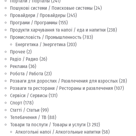
Портали / Порталы
(241)
Пошукові системи / Поисковые системы
(24)
Провайдери / Провайдеры
(245)
Програми / Программы
(155)
Продукти харчування та напої / еда и напитки
(238)
Промисловість / Промышленность
(783)
Енергетика / Энергетика
(203)
Прочее
(2)
Радіо / Радио
(26)
Реклама
(36)
Робота / Работа
(23)
Розваги для дорослих / Развлечения для взрослых
(28)
Розваги та ресторани / Рестораны и развлечения
(107)
Сервіси / Сервисы
(131)
Спорт
(178)
Статті / Статьи
(99)
Телебачення / ТВ
(88)
Товари та послуги / Товары и услуги
(3 292)
Алкогольні напої / Алкогольные напитки
(58)