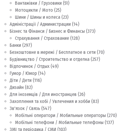
Вантажівки / Грузовики
(51)
Мотоцикли / Мото
(25)
Шини / Шины и колеса
(23)
Адміністрації / Администрации
(14)
Бізнес та Фінанси / Бизнес и Финансы
(373)
Страхування / Страхование
(128)
Банки
(297)
Безкоштовне в мережі / Бесплатное в сети
(70)
Будівництво / Строительство и отделка
(257)
Відпочинок / Отдых
(49)
Гумор / Юмор
(14)
Діти / Дети
(116)
Дизайн
(82)
Для іноземців / Для иностранцев
(26)
Захоплення та хобі / Увлечения и хобби
(83)
Зв'язок / Связь
(547)
Мобільні оператори / Мобильные операторы
(270)
Мобільні телефони / Мобильные телефоны
(137)
ЗМІ та періодика / СМИ
(103)