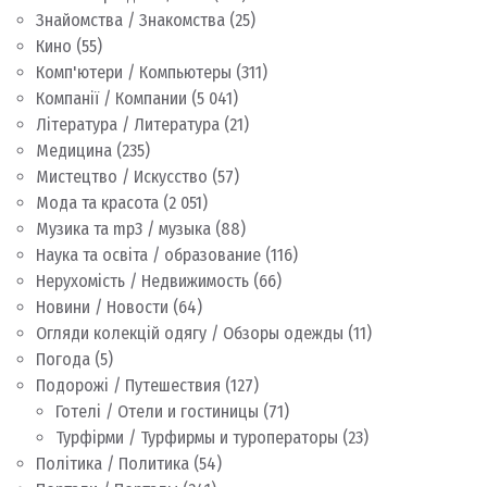
Знайомства / Знакомства
(25)
Кино
(55)
Комп'ютери / Компьютеры
(311)
Компанії / Компании
(5 041)
Література / Литература
(21)
Медицина
(235)
Мистецтво / Искусство
(57)
Мода та красота
(2 051)
Музика та mp3 / музыка
(88)
Наука та освіта / образование
(116)
Нерухомість / Недвижимость
(66)
Новини / Новости
(64)
Огляди колекцій одягу / Обзоры одежды
(11)
Погода
(5)
Подорожі / Путешествия
(127)
Готелі / Отели и гостиницы
(71)
Турфірми / Турфирмы и туроператоры
(23)
Політика / Политика
(54)