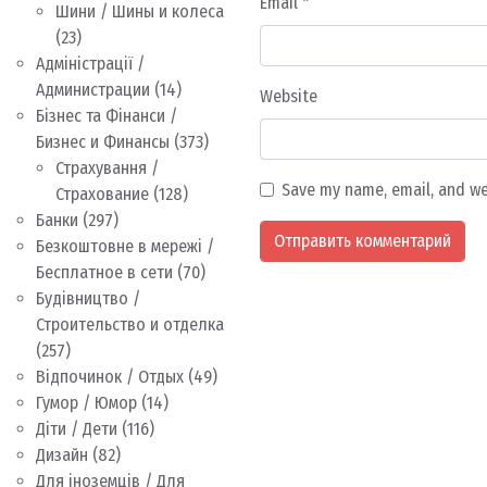
Email
*
Шини / Шины и колеса
(23)
Адміністрації /
Администрации
(14)
Website
Бізнес та Фінанси /
Бизнес и Финансы
(373)
Страхування /
Save my name, email, and we
Страхование
(128)
Банки
(297)
Безкоштовне в мережі /
Бесплатное в сети
(70)
Будівництво /
Строительство и отделка
(257)
Відпочинок / Отдых
(49)
Гумор / Юмор
(14)
Діти / Дети
(116)
Дизайн
(82)
Для іноземців / Для