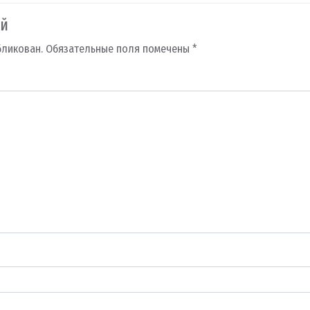
ий
бликован.
Обязательные поля помечены
*