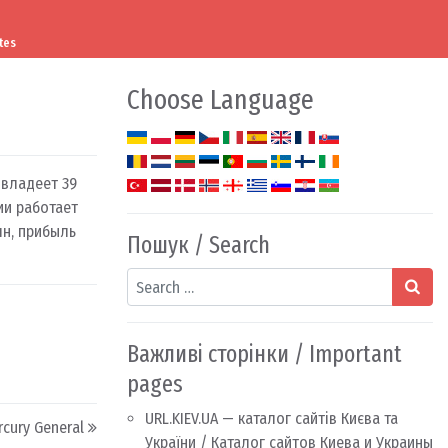
tes
Choose Language
владеет 39
ии работает
лн, прибыль
Пошук / Search
Search
Важливі сторінки / Important
pages
URL.KIEV.UA — каталог сайтів Києва та
cury General
України / Каталог сайтов Киева и Украины