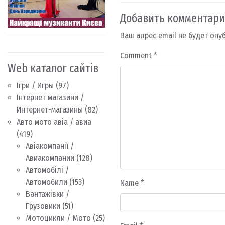
Добавить комментар
Ваш адрес email не будет опу
Comment
*
Web каталог сайтів
Ігри / Игры
(97)
Інтернет магазини /
Интернет-магазины
(82)
Авто мото авіа / авиа
(419)
Авіакомпанії /
Авиакомпании
(128)
Автомобілі /
Автомобили
(153)
Name
*
Вантажівки /
Грузовики
(51)
Мотоцикли / Мото
(25)