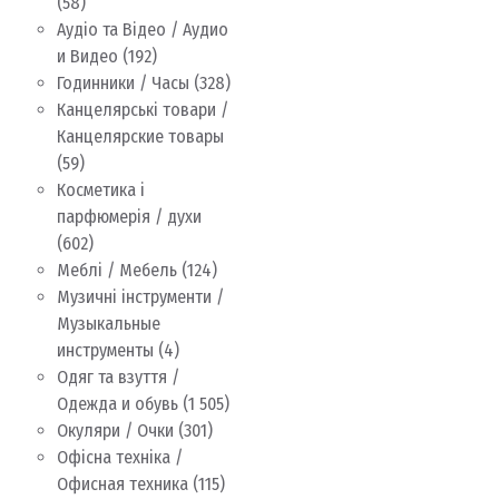
(58)
Аудіо та Відео / Аудио
и Видео
(192)
Годинники / Часы
(328)
Канцелярські товари /
Канцелярские товары
(59)
Косметика і
парфюмерія / духи
(602)
Меблі / Мебель
(124)
Музичні інструменти /
Музыкальные
инструменты
(4)
Одяг та взуття /
Одежда и обувь
(1 505)
Окуляри / Очки
(301)
Офісна техніка /
Офисная техника
(115)