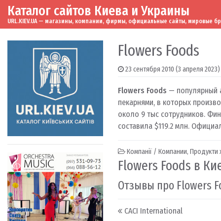
Каталог сайтов Киева и Украины
Skip to content
Main Navigation
URL.KIEV.UA — магазины, компании, фирмы, официальные сайты, мировые бренд
Flowers Foods
23 сентября 2010
(3 апреля 2023)
Flowers Foods
— популярный а
пекарнями, в которых производ
около 9 тыс сотрудников. Фин
составила $119.2 млн. Официа
Компанії / Компании
,
Продукти х
Flowers Foods в Ки
Отзывы про Flowers F
Post navigation
CACI International