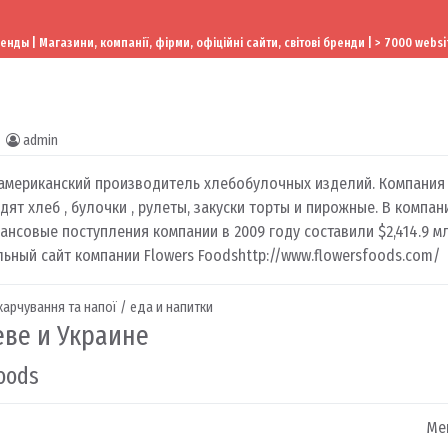
ы | Магазини, компанії, фірми, офіційні сайти, світові бренди | > 7000 websi
admin
мериканский производитель хлебобулочных изделий. Компания 
ят хлеб , булочки , рулеты, закуски торты и пирожные. В компан
ансовые поступления компании в 2009 году составили $2,414.9 м
льный сайт компании Flowers Foods
http://www.flowersfoods.com/
арчування та напої / еда и напитки
еве и Украине
oods
Mer