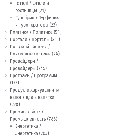
Готелі / Отели и
гостиницы
(71)
Турфірми / Турфирмы
и туроператоры
(23)
Політика / Политика
(54)
Портали / Порталы
(241)
Пошукові системи /
Поисковые системы
(24)
Провайдери /
Провайдеры
(245)
Програми / Программы
(155)
Продукти харчування та
напої / еда и напитки
(238)
Промисловість /
Промышленность
(783)
Енергетика /
Энергетика
(203)