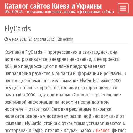
Каталог сайтов Киева и Украины
Skip to content
Main Navigation
URL.KIEV.UA — магазины, компании, фирмы, официальные сайты, мировые бренд
FlyCards
4 мая 2012
(29 апреля 2012)
admin
Компания
FlyCards
– прогрессивная и авангардная, она
активно развивается, внедряет инновании, а ее проекты
обычно предвосхищают и даже предопределяют
направления развития в области информации и рекламы. В
настоящее время на счету компании FlyCards свыше 1000
осуществленных проектов, одним из которых является
начатый в 2000 году оригинальный проект – размещение
рекламной информации на новом и нестандартном
носителе – открытках.
Сегодня рекламные открытки
являются основным носителем различной информации от
компании FlyCards, стойки с открытками устанавливаются в
ресторанах и кафе, отелях и клубах, барах и
бизнес
, фитнес