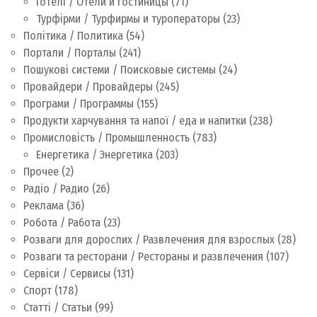
Готелі / Отели и гостиницы
(71)
Турфірми / Турфирмы и туроператоры
(23)
Політика / Политика
(54)
Портали / Порталы
(241)
Пошукові системи / Поисковые системы
(24)
Провайдери / Провайдеры
(245)
Програми / Программы
(155)
Продукти харчування та напої / еда и напитки
(238)
Промисловість / Промышленность
(783)
Енергетика / Энергетика
(203)
Прочее
(2)
Радіо / Радио
(26)
Реклама
(36)
Робота / Работа
(23)
Розваги для дорослих / Развлечения для взрослых
(28)
Розваги та ресторани / Рестораны и развлечения
(107)
Сервіси / Сервисы
(131)
Спорт
(178)
Статті / Статьи
(99)