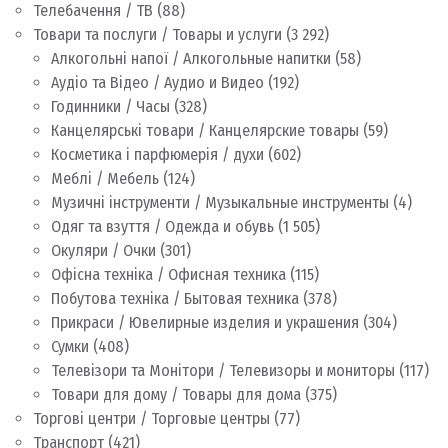
Телебачення / ТВ
(88)
Товари та послуги / Товары и услуги
(3 292)
Алкогольні напої / Алкогольные напитки
(58)
Аудіо та Відео / Аудио и Видео
(192)
Годинники / Часы
(328)
Канцелярські товари / Канцелярские товары
(59)
Косметика і парфюмерія / духи
(602)
Меблі / Мебель
(124)
Музичні інструменти / Музыкальные инструменты
(4)
Одяг та взуття / Одежда и обувь
(1 505)
Окуляри / Очки
(301)
Офісна техніка / Офисная техника
(115)
Побутова техніка / Бытовая техника
(378)
Прикраси / Ювелирные изделия и украшения
(304)
Сумки
(408)
Телевізори та Монітори / Телевизоры и мониторы
(117)
Товари для дому / Товары для дома
(375)
Торгові центри / Торговые центры
(77)
Транспорт
(421)