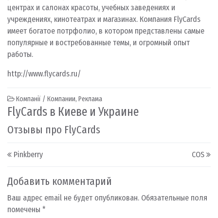
центрах и салонах красоты, учебных заведениях и
учреждениях, кинотеатрах и магазинах. Компания FlyCards
имеет богатое потрфолио, в котором представлены самые
популярные и востребованные темы, и огромный опыт
работы.
http://www.flycards.ru/
Компанії / Компании
,
Реклама
FlyCards в Киеве и Украине
Отзывы про FlyCards
Post navigation
Pinkberry
COS
Добавить комментарий
Ваш адрес email не будет опубликован.
Обязательные поля
помечены
*