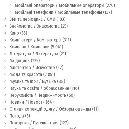
Мобільні оператори / Мобильные операторы
(270)
Мобільні телефони / Мобильные телефоны
(137)
ЗМІ та періодика / СМИ
(103)
Знайомства / Знакомства
(25)
Кино
(55)
Комп'ютери / Компьютеры
(311)
Компанії / Компании
(5 041)
Література / Литература
(21)
Медицина
(235)
Мистецтво / Искусство
(57)
Мода та красота
(2 051)
Музика та mp3 / музыка
(88)
Наука та освіта / образование
(116)
Нерухомість / Недвижимость
(66)
Новини / Новости
(64)
Огляди колекцій одягу / Обзоры одежды
(11)
Погода
(5)
Подорожі / Путешествия
(127)