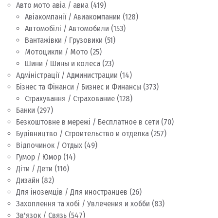
Авто мото авіа / авиа
(419)
Авіакомпанії / Авиакомпании
(128)
Автомобілі / Автомобили
(153)
Вантажівки / Грузовики
(51)
Мотоцикли / Мото
(25)
Шини / Шины и колеса
(23)
Адміністрації / Администрации
(14)
Бізнес та Фінанси / Бизнес и Финансы
(373)
Страхування / Страхование
(128)
Банки
(297)
Безкоштовне в мережі / Бесплатное в сети
(70)
Будівництво / Строительство и отделка
(257)
Відпочинок / Отдых
(49)
Гумор / Юмор
(14)
Діти / Дети
(116)
Дизайн
(82)
Для іноземців / Для иностранцев
(26)
Захоплення та хобі / Увлечения и хобби
(83)
Зв'язок / Связь
(547)