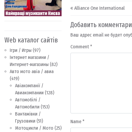
Post navigation
Alliance One International
Добавить комментар
Ваш адрес email не будет опу
Web каталог сайтів
Comment
*
Ігри / Игры
(97)
Інтернет магазини /
Интернет-магазины
(82)
Авто мото авіа / авиа
(419)
Авіакомпанії /
Авиакомпании
(128)
Автомобілі /
Автомобили
(153)
Вантажівки /
Грузовики
(51)
Name
*
Мотоцикли / Мото
(25)