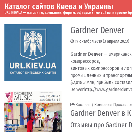
Каталог сайтов Киева и Украины
Skip to content
Main Navigation
URL.KIEV.UA — магазины, компании, фирмы, официальные сайты, мировые бренд
Gardner Denver
19 октября 2010
(3 апреля 2023)
Gardner Denver
— американск
компрессоров,
винтовых компрессоров и лоп
промышленных и транспортных
$2,018.3 млн, прибыль состав
Denver
http://www.gardnerdenv
Компанії / Компании
,
Промислов
Gardner Denver в 
Отзывы про Gardner 