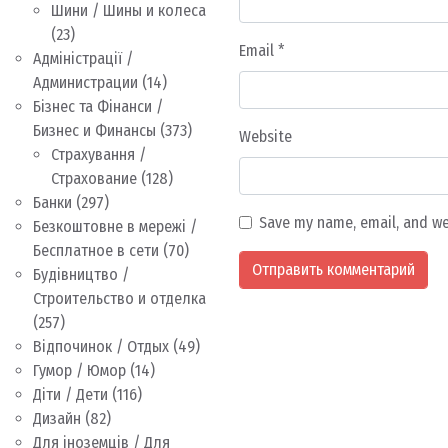
Шини / Шины и колеса
(23)
Email
*
Адміністрації /
Администрации
(14)
Бізнес та Фінанси /
Бизнес и Финансы
(373)
Website
Страхування /
Страхование
(128)
Банки
(297)
Save my name, email, and we
Безкоштовне в мережі /
Бесплатное в сети
(70)
Будівництво /
Строительство и отделка
(257)
Відпочинок / Отдых
(49)
Гумор / Юмор
(14)
Діти / Дети
(116)
Дизайн
(82)
Для іноземців / Для