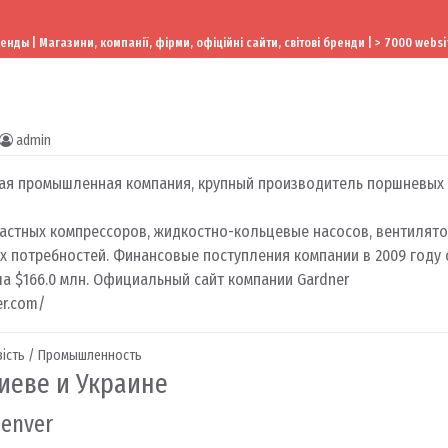
ы | Магазини, компанії, фірми, офіційні сайти, світові бренди | > 7000 websi
admin
ая промышленная компания, крупный производитель поршневых
астных компрессоров, жидкостно-кольцевые насосов, вентилят
 потребностей. Финансовые поступления компании в 2009 году 
ила $166.0 млн. Официальный сайт компании Gardner
er.com/
ість / Промышленность
Киеве и Украине
Denver