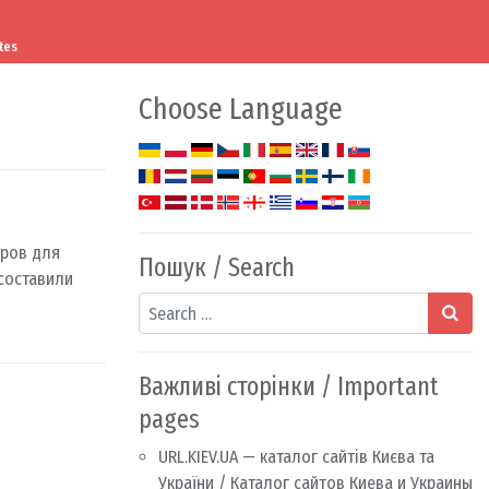
tes
Choose Language
оров для
Пошук / Search
составили
Search
Важливі сторінки / Important
pages
URL.KIEV.UA — каталог сайтів Києва та
України / Каталог сайтов Киева и Украины