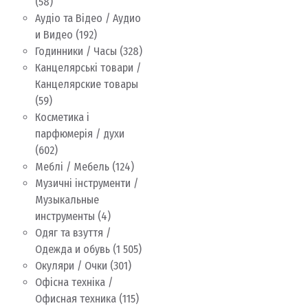
(58)
Аудіо та Відео / Аудио
и Видео
(192)
Годинники / Часы
(328)
Канцелярські товари /
Канцелярские товары
(59)
Косметика і
парфюмерія / духи
(602)
Меблі / Мебель
(124)
Музичні інструменти /
Музыкальные
инструменты
(4)
Одяг та взуття /
Одежда и обувь
(1 505)
Окуляри / Очки
(301)
Офісна техніка /
Офисная техника
(115)