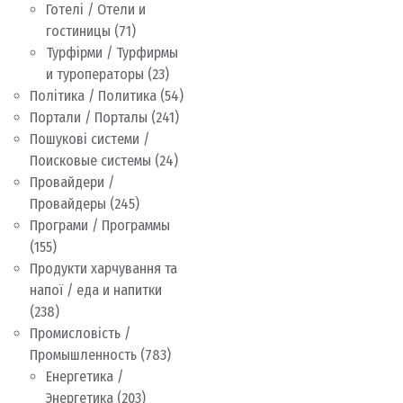
Готелі / Отели и
гостиницы
(71)
Турфірми / Турфирмы
и туроператоры
(23)
Політика / Политика
(54)
Портали / Порталы
(241)
Пошукові системи /
Поисковые системы
(24)
Провайдери /
Провайдеры
(245)
Програми / Программы
(155)
Продукти харчування та
напої / еда и напитки
(238)
Промисловість /
Промышленность
(783)
Енергетика /
Энергетика
(203)