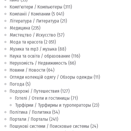
Комп'ютери / Компьютеры
(311)
Компанії / Компании
(5 041)
Література / Литература
(21)
Медицина
(235)
Мистецтво / Искусство
(57)
Мода та красота
(2 051)
Музика та mp3 / музыка
(88)
Наука та освіта / образование
(116)
Нерухомість / Недвижимость
(66)
Новини / Новости
(64)
Огляди колекцій одягу / Обзоры одежды
(11)
Погода
(5)
Подорожі / Путешествия
(127)
Готелі / Отели и гостиницы
(71)
Турфірми / Турфирмы и туроператоры
(23)
Політика / Политика
(54)
Портали / Порталы
(241)
Пошукові системи / Поисковые системы
(24)