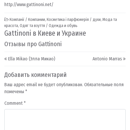
http://www.gattinoni.net/
Компанії / Компании
,
Косметика і парфюмерія / духи
,
Мода та
красота
,
Одяг та взуття / Одежда и обувь
Gattinoni в Киеве и Украине
Отзывы про Gattinoni
Post navigation
Ella Mikao (Элла Микао)
Antonio Marras
Добавить комментарий
Ваш адрес email не будет опубликован.
Обязательные поля
помечены
*
Comment
*