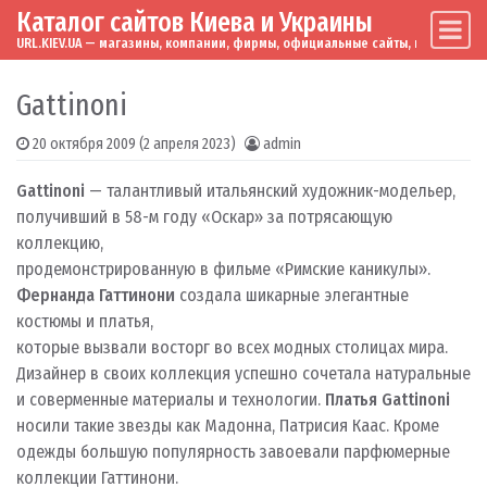
Каталог сайтов Киева и Украины
Skip to content
Main Navigation
URL.KIEV.UA — магазины, компании, фирмы, официальные сайты, мировые бренд
Gattinoni
20 октября 2009
(2 апреля 2023)
admin
Gattinoni
— талантливый итальянский художник-модельер,
получивший в 58-м году «Оскар» за потрясающую
коллекцию,
продемонстрированную в фильме «Римские каникулы».
Фернанда Гаттинони
создала шикарные элегантные
костюмы и платья,
которые вызвали восторг во всех модных столицах мира.
Дизайнер в своих коллекция успешно сочетала натуральные
и соверменные материалы и технологии.
Платья Gattinoni
носили такие звезды как Мадонна, Патрисия Каас. Кроме
одежды большую популярность завоевали парфюмерные
коллекции Гаттинони.