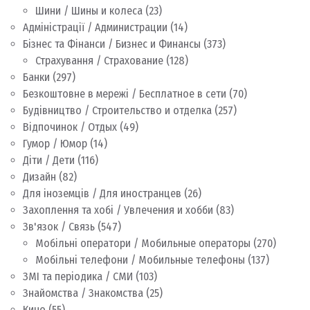
Шини / Шины и колеса
(23)
Адміністрації / Администрации
(14)
Бізнес та Фінанси / Бизнес и Финансы
(373)
Страхування / Страхование
(128)
Банки
(297)
Безкоштовне в мережі / Бесплатное в сети
(70)
Будівництво / Строительство и отделка
(257)
Відпочинок / Отдых
(49)
Гумор / Юмор
(14)
Діти / Дети
(116)
Дизайн
(82)
Для іноземців / Для иностранцев
(26)
Захоплення та хобі / Увлечения и хобби
(83)
Зв'язок / Связь
(547)
Мобільні оператори / Мобильные операторы
(270)
Мобільні телефони / Мобильные телефоны
(137)
ЗМІ та періодика / СМИ
(103)
Знайомства / Знакомства
(25)
Кино
(55)