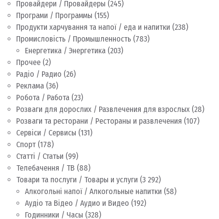
Провайдери / Провайдеры
(245)
Програми / Программы
(155)
Продукти харчування та напої / еда и напитки
(238)
Промисловість / Промышленность
(783)
Енергетика / Энергетика
(203)
Прочее
(2)
Радіо / Радио
(26)
Реклама
(36)
Робота / Работа
(23)
Розваги для дорослих / Развлечения для взрослых
(28)
Розваги та ресторани / Рестораны и развлечения
(107)
Сервіси / Сервисы
(131)
Спорт
(178)
Статті / Статьи
(99)
Телебачення / ТВ
(88)
Товари та послуги / Товары и услуги
(3 292)
Алкогольні напої / Алкогольные напитки
(58)
Аудіо та Відео / Аудио и Видео
(192)
Годинники / Часы
(328)