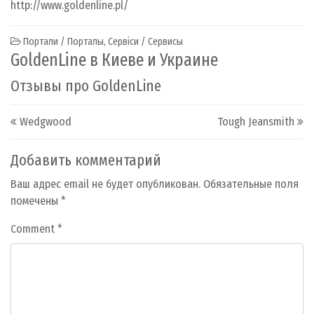
http://www.goldenline.pl/
Портали / Порталы
,
Сервіси / Сервисы
GoldenLine в Киеве и Украине
Отзывы про GoldenLine
Post navigation
Wedgwood
Tough Jeansmith
Добавить комментарий
Ваш адрес email не будет опубликован.
Обязательные поля
помечены
*
Comment
*