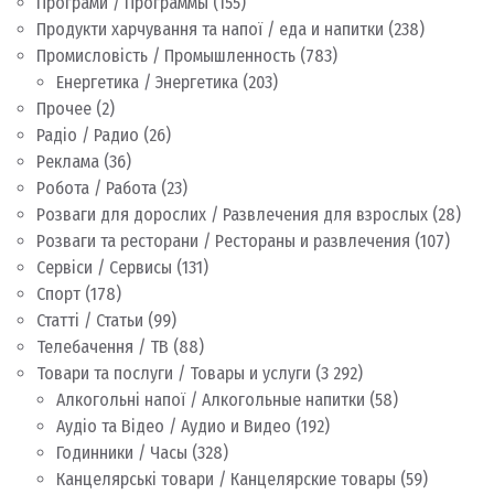
Програми / Программы
(155)
Продукти харчування та напої / еда и напитки
(238)
Промисловість / Промышленность
(783)
Енергетика / Энергетика
(203)
Прочее
(2)
Радіо / Радио
(26)
Реклама
(36)
Робота / Работа
(23)
Розваги для дорослих / Развлечения для взрослых
(28)
Розваги та ресторани / Рестораны и развлечения
(107)
Сервіси / Сервисы
(131)
Спорт
(178)
Статті / Статьи
(99)
Телебачення / ТВ
(88)
Товари та послуги / Товары и услуги
(3 292)
Алкогольні напої / Алкогольные напитки
(58)
Аудіо та Відео / Аудио и Видео
(192)
Годинники / Часы
(328)
Канцелярські товари / Канцелярские товары
(59)