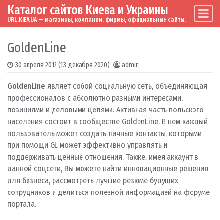
Каталог сайтов Киева и Украины
Skip to content
Main Navigation
URL.KIEV.UA — магазины, компании, фирмы, официальные сайты, мировые бренд
GoldenLine
30 апреля 2012
(13 декабря 2020)
admin
GoldenLine
являет собой социальную сеть, объединяющая
профессионалов с абсолютно разными интересами,
позициями и деловыми целями. Активная часть польского
населения состоит в сообществе GoldenLine. В нем каждый
пользователь может создать личные контакты, которыми
при помощи GL может эффективно управлять и
поддерживать ценные отношения. Также, имея аккаунт в
данной соцсети, Вы можете найти инновационные решения
для бизнеса, рассмотреть лучшие резюме будущих
сотрудников и делиться полезной информацией на форуме
портала.