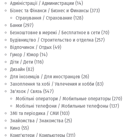
Адміністрації / Администрации
(14)
Бізнес та Фінанси / Бизнес и Финансы
(373)
Страхування / Страхование
(128)
Банки
(297)
Безкоштовне в мережі / Бесплатное в сети
(70)
Будівництво / Строительство и отделка
(257)
Відпочинок / Отдых
(49)
Гумор / Юмор
(14)
Діти / Дети
(116)
Дизайн
(82)
Для іноземців / Для иностранцев
(26)
Захоплення та хобі / Увлечения и хобби
(83)
Зв'язок / Связь
(547)
Мобільні оператори / Мобильные операторы
(270)
Мобільні телефони / Мобильные телефоны
(137)
ЗМІ та періодика / СМИ
(103)
Знайомства / Знакомства
(25)
Кино
(55)
Комп'ютери / Компьютеры
(311)