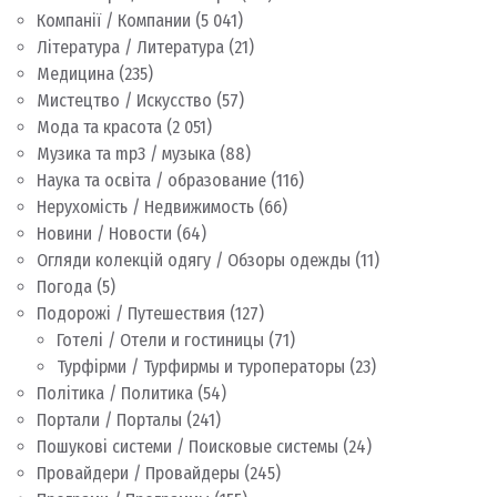
Компанії / Компании
(5 041)
Література / Литература
(21)
Медицина
(235)
Мистецтво / Искусство
(57)
Мода та красота
(2 051)
Музика та mp3 / музыка
(88)
Наука та освіта / образование
(116)
Нерухомість / Недвижимость
(66)
Новини / Новости
(64)
Огляди колекцій одягу / Обзоры одежды
(11)
Погода
(5)
Подорожі / Путешествия
(127)
Готелі / Отели и гостиницы
(71)
Турфірми / Турфирмы и туроператоры
(23)
Політика / Политика
(54)
Портали / Порталы
(241)
Пошукові системи / Поисковые системы
(24)
Провайдери / Провайдеры
(245)