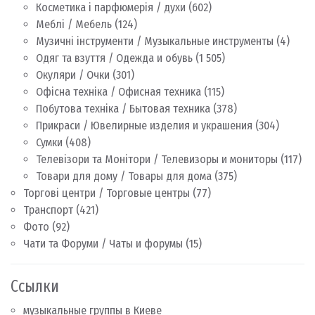
Косметика і парфюмерія / духи
(602)
Меблі / Мебель
(124)
Музичні інструменти / Музыкальные инструменты
(4)
Одяг та взуття / Одежда и обувь
(1 505)
Окуляри / Очки
(301)
Офісна техніка / Офисная техника
(115)
Побутова техніка / Бытовая техника
(378)
Прикраси / Ювелирные изделия и украшения
(304)
Сумки
(408)
Телевізори та Монітори / Телевизоры и мониторы
(117)
Товари для дому / Товары для дома
(375)
Торгові центри / Торговые центры
(77)
Транспорт
(421)
Фото
(92)
Чати та Форуми / Чаты и форумы
(15)
Ссылки
музыкальные группы в Киеве