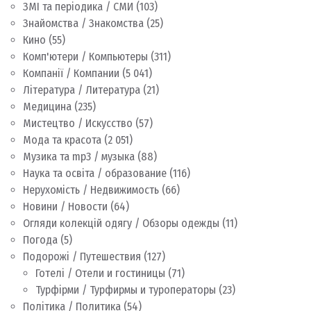
ЗМІ та періодика / СМИ
(103)
Знайомства / Знакомства
(25)
Кино
(55)
Комп'ютери / Компьютеры
(311)
Компанії / Компании
(5 041)
Література / Литература
(21)
Медицина
(235)
Мистецтво / Искусство
(57)
Мода та красота
(2 051)
Музика та mp3 / музыка
(88)
Наука та освіта / образование
(116)
Нерухомість / Недвижимость
(66)
Новини / Новости
(64)
Огляди колекцій одягу / Обзоры одежды
(11)
Погода
(5)
Подорожі / Путешествия
(127)
Готелі / Отели и гостиницы
(71)
Турфірми / Турфирмы и туроператоры
(23)
Політика / Политика
(54)