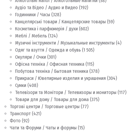
Алкогольні напої / Алкогольные напитки
(58)
Аудіо та Відео / Аудио и Видео
(192)
Годинники / Часы
(328)
Канцелярські товари / Канцелярские товары
(59)
Косметика і парфюмерія / духи
(602)
Меблі / Мебель
(124)
Музичні інструменти / Музыкальные инструменты
(4)
Одяг та взуття / Одежда и обувь
(1 505)
Окуляри / Очки
(301)
Офісна техніка / Офисная техника
(115)
Побутова техніка / Бытовая техника
(378)
Прикраси / Ювелирные изделия и украшения
(304)
Сумки
(408)
Телевізори та Монітори / Телевизоры и мониторы
(117)
Товари для дому / Товары для дома
(375)
Торгові центри / Торговые центры
(77)
Транспорт
(421)
Фото
(92)
Чати та Форуми / Чаты и форумы
(15)