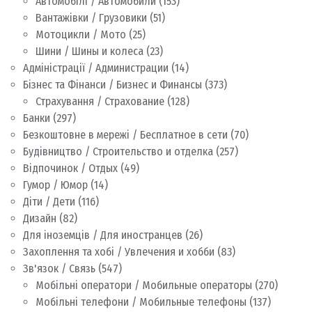
Автомобілі / Автомобили
(153)
Вантажівки / Грузовики
(51)
Мотоцикли / Мото
(25)
Шини / Шины и колеса
(23)
Адміністрації / Администрации
(14)
Бізнес та Фінанси / Бизнес и Финансы
(373)
Страхування / Страхование
(128)
Банки
(297)
Безкоштовне в мережі / Бесплатное в сети
(70)
Будівництво / Строительство и отделка
(257)
Відпочинок / Отдых
(49)
Гумор / Юмор
(14)
Діти / Дети
(116)
Дизайн
(82)
Для іноземців / Для иностранцев
(26)
Захоплення та хобі / Увлечения и хобби
(83)
Зв'язок / Связь
(547)
Мобільні оператори / Мобильные операторы
(270)
Мобільні телефони / Мобильные телефоны
(137)