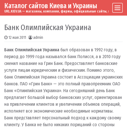
Каталог сайтов Киева и Украины
Skip to content
Main Navigation
URL.KIEV.UA — магазины, компании, фирмы, официальные сайты, мировые бренд
Банк Олимпийская Украина
12 мая 2011
admin
Банк Олимпийская Украина
был образован в 1992 году, в
период до 1999 года назывался банк Полисся, а в 2010 году
сменил название на Грин Банк. Предоставляет банковские
услуги лицам юридическим и физическим. Помимо этого,
банк Олимпийская Украина состоит в Ассоциации украинских
банков. ПАО «Грин Банк» — это полный правопреемник ОАО
Банк «Олимпийская Украина». На сегодняшний день Банк
предлагает большой выбор банковских услуг, ориентирован
на привлечении клиентов и увеличении объемов операций,
исполняет все экономические необходимые нормативы.
Банк представляет персональный подход к каждому своему
клиенту. У Банка не было никаких порицаний со стороны