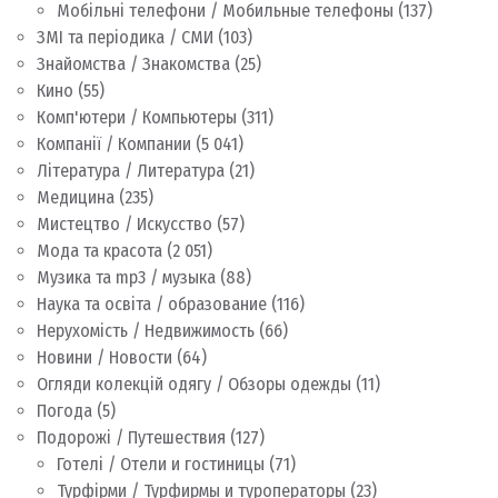
Мобільні телефони / Мобильные телефоны
(137)
ЗМІ та періодика / СМИ
(103)
Знайомства / Знакомства
(25)
Кино
(55)
Комп'ютери / Компьютеры
(311)
Компанії / Компании
(5 041)
Література / Литература
(21)
Медицина
(235)
Мистецтво / Искусство
(57)
Мода та красота
(2 051)
Музика та mp3 / музыка
(88)
Наука та освіта / образование
(116)
Нерухомість / Недвижимость
(66)
Новини / Новости
(64)
Огляди колекцій одягу / Обзоры одежды
(11)
Погода
(5)
Подорожі / Путешествия
(127)
Готелі / Отели и гостиницы
(71)
Турфірми / Турфирмы и туроператоры
(23)