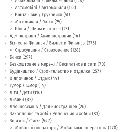
Авіакомпанії / Авиакомпании
(128)
Автомобілі / Автомобили
(153)
Вантажівки / Грузовики
(51)
Мотоцикли / Мото
(25)
Шини / Шины и колеса
(23)
Адміністрації / Администрации
(14)
Бізнес та Фінанси / Бизнес и Финансы
(373)
Страхування / Страхование
(128)
Банки
(297)
Безкоштовне в мережі / Бесплатное в сети
(70)
Будівництво / Строительство и отделка
(257)
Відпочинок / Отдых
(49)
Гумор / Юмор
(14)
Діти / Дети
(116)
Дизайн
(82)
Для іноземців / Для иностранцев
(26)
Захоплення та хобі / Увлечения и хобби
(83)
Зв'язок / Связь
(547)
Мобільні оператори / Мобильные операторы
(270)