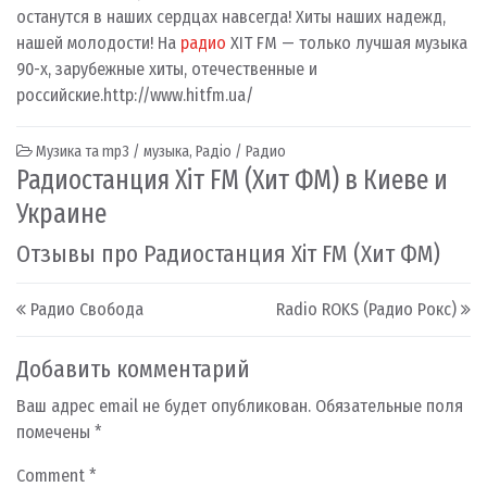
останутся в наших сердцах навсегда! Хиты наших надежд,
нашей молодости! На
радио
ХIТ FM — только лучшая музыка
90-х, зарубежные хиты, отечественные и
российские.
http://www.hitfm.ua/
Музика та mp3 / музыка
,
Радіо / Радио
Радиостанция Хіт FM (Хит ФМ) в Киеве и
Украине
Отзывы про Радиостанция Хіт FM (Хит ФМ)
Post navigation
Радио Свобода
Radio ROKS (Радио Рокс)
Добавить комментарий
Ваш адрес email не будет опубликован.
Обязательные поля
помечены
*
Comment
*