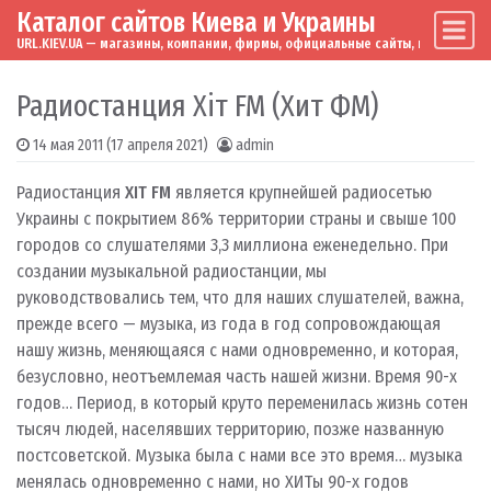
Каталог сайтов Киева и Украины
Skip to content
Main Navigation
URL.KIEV.UA — магазины, компании, фирмы, официальные сайты, мировые бренд
Радиостанция Хіт FM (Хит ФМ)
14 мая 2011
(17 апреля 2021)
admin
Радиостанция
ХIТ FM
является крупнейшей радиосетью
Украины с покрытием 86% территории страны и свыше 100
городов со слушателями 3,3 миллиона еженедельно. При
создании музыкальной радиостанции, мы
руководствовались тем, что для наших слушателей, важна,
прежде всего — музыка, из года в год сопровождающая
нашу жизнь, меняющаяся с нами одновременно, и которая,
безусловно, неотъемлемая часть нашей жизни. Время 90-х
годов… Период, в который круто переменилась жизнь сотен
тысяч людей, населявших территорию, позже названную
постсоветской. Музыка была с нами все это время… музыка
менялась одновременно с нами, но ХИТы 90-х годов