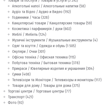
Товари та послуги / Товары и услуги
(3 292)
Алкогольні напої / Алкогольные напитки
(58)
Аудіо та Відео / Аудио и Видео
(192)
Годинники / Часы
(328)
Канцелярські товари / Канцелярские товары
(59)
Косметика і парфюмерія / духи
(602)
Меблі / Мебель
(124)
Музичні інструменти / Музыкальные инструменты
(4)
Одяг та взуття / Одежда и обувь
(1 505)
Окуляри / Очки
(301)
Офісна техніка / Офисная техника
(115)
Побутова техніка / Бытовая техника
(378)
Прикраси / Ювелирные изделия и украшения
(304)
Сумки
(408)
Телевізори та Монітори / Телевизоры и мониторы
(117)
Товари для дому / Товары для дома
(375)
Торгові центри / Торговые центры
(77)
Транспорт
(421)
Фото
(92)