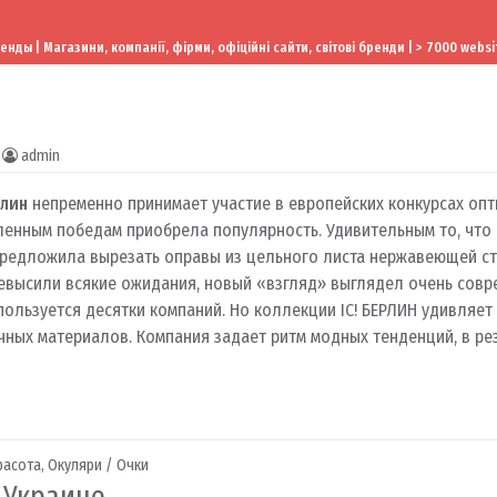
ы | Магазини, компанії, фірми, офіційні сайти, світові бренди | > 7000 websi
admin
лин
непременно принимает участие в европейских конкурсах опт
ленным победам приобрела популярность.
Удивительным то, что
предложила вырезать оправы из цельного листа нержавеющей ст
высили всякие ожидания, новый «взгляд» выглядел очень совр
пользуется десятки компаний.
Но коллекции IC!
БЕРЛИН удивляет
чных материалов.
Компания задает ритм модных тенденций, в ре
расота
,
Окуляри / Очки
и Украине