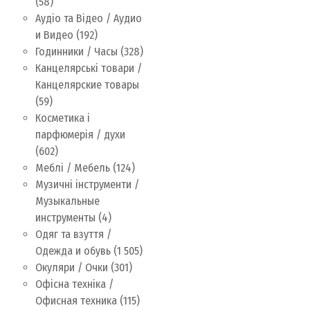
(58)
Аудіо та Відео / Аудио
и Видео
(192)
Годинники / Часы
(328)
Канцелярські товари /
Канцелярские товары
(59)
Косметика і
парфюмерія / духи
(602)
Меблі / Мебель
(124)
Музичні інструменти /
Музыкальные
инструменты
(4)
Одяг та взуття /
Одежда и обувь
(1 505)
Окуляри / Очки
(301)
Офісна техніка /
Офисная техника
(115)