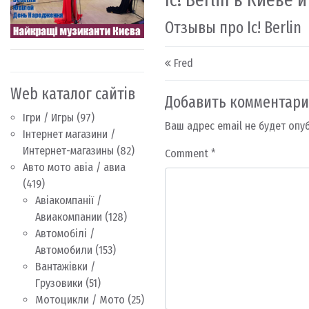
Отзывы про Ic! Berlin
Post navigation
Fred
Web каталог сайтів
Добавить комментар
Ігри / Игры
(97)
Ваш адрес email не будет опу
Інтернет магазини /
Интернет-магазины
(82)
Comment
*
Авто мото авіа / авиа
(419)
Авіакомпанії /
Авиакомпании
(128)
Автомобілі /
Автомобили
(153)
Вантажівки /
Грузовики
(51)
Мотоцикли / Мото
(25)