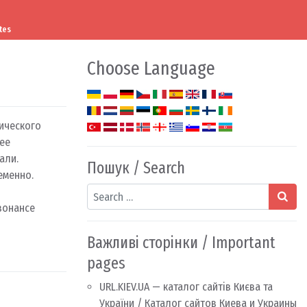
tes
Choose Language
ического
 ее
али.
Пошук / Search
еменно.
Search
зонансе
Важливі сторінки / Important
pages
URL.KIEV.UA — каталог сайтів Києва та
України / Каталог сайтов Киева и Украины