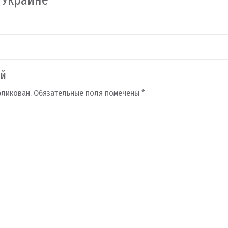
ий
бликован.
Обязательные поля помечены
*