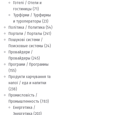
Готелі / Отели и
гостиницы
(71)
Турфірми / Турфирмы
и туроператоры
(23)
Політика / Политика
(54)
Портали / Порталы
(241)
Пошукові системи /
Поисковые системы
(24)
Провайдери /
Провайдеры
(245)
Програми / Программы
(155)
Продукти харчування та
напої / еда и напитки
(238)
Промисловість /
Промышленность
(783)
Енергетика /
Энергетика
(203)