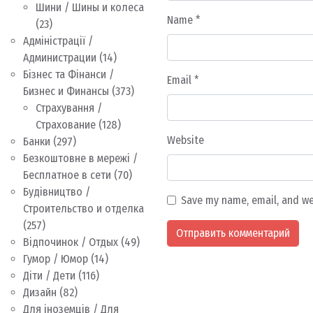
Шини / Шины и колеса
Name
*
(23)
Адміністрації /
Администрации
(14)
Бізнес та Фінанси /
Email
*
Бизнес и Финансы
(373)
Страхування /
Страхование
(128)
Website
Банки
(297)
Безкоштовне в мережі /
Бесплатное в сети
(70)
Будівництво /
Save my name, email, and we
Строительство и отделка
(257)
Відпочинок / Отдых
(49)
Гумор / Юмор
(14)
Діти / Дети
(116)
Дизайн
(82)
Для іноземців / Для