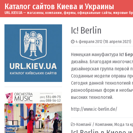
Каталог сайтов Киева и Украины
Skip to content
Main Navigation
URL.KIEV.UA — магазины, компании, фирмы, официальные сайты, мировые бренд
Ic! Berlin
4 февраля 2012
(18 апреля 2021)
Немецкая мануфактура
Ic!
Бер
дизайна.
Благодаря многочис
дизайнерская группа первой 
Созданные модели оправы пре
Сегодня данной технологией 
разнообразных форм и необы
высоких технологий.
http://www.ic-berlin.de/
Компанії / Компании
,
Мода та к
Ic! Berlin в Киеве 